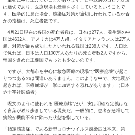
は適切であり、医療現場も最善を尽くしているということで
す。医学的に見た場合、感染症対策が適切に行われているか否
かの指標は、死亡者数です。
4月21日現在の各国の死亡者数は、日本は277人、発生源の中
国は4632人、アメリカは4万人超、イタリアとフランスは2万人
超、対策が最も成功したといわれる韓国は238人です。人口比
で見れば、日本は人口100万人あたりの死亡者数2人ですから、
韓国を含めた主要国でもっとも少ないのです。
ですが、大都市を中心に救急医療の現場で“医療崩壊”が起こ
りつつあるのは間違いありません。このような中で、大地震が
起きれば、医療崩壊が一挙に加速する恐れがあります」（日本
赤十字社関係者）
呪文のように使われる“医療崩壊”だが、実は明確な定義はな
く言葉が独り歩きしている現実だ。一般的に、患者が急増して
病院が機能不全に陥った状態を指している。
「指定感染症」である新型コロナウイルス感染症は本来、第