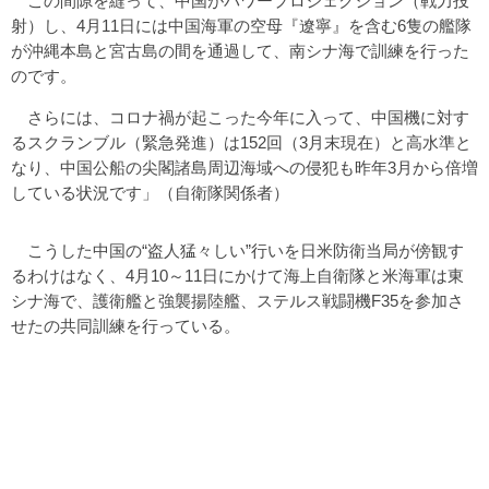
この間隙を縫って、中国がパワープロジェクション（戦力投
射）し、4月11日には中国海軍の空母『遼寧』を含む6隻の艦隊
が沖縄本島と宮古島の間を通過して、南シナ海で訓練を行った
のです。
さらには、コロナ禍が起こった今年に入って、中国機に対す
るスクランブル（緊急発進）は152回（3月末現在）と高水準と
なり、中国公船の尖閣諸島周辺海域への侵犯も昨年3月から倍増
している状況です」（自衛隊関係者）
こうした中国の“盗人猛々しい”行いを日米防衛当局が傍観す
るわけはなく、4月10～11日にかけて海上自衛隊と米海軍は東
シナ海で、護衛艦と強襲揚陸艦、ステルス戦闘機F35を参加さ
せたの共同訓練を行っている。