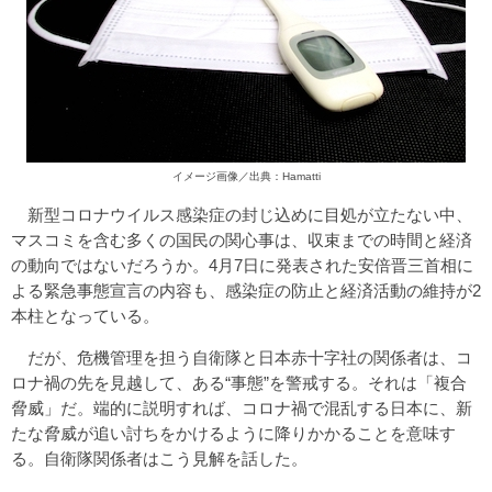
イメージ画像／出典：Hamatti
新型コロナウイルス感染症の封じ込めに目処が立たない中、
マスコミを含む多くの国民の関心事は、収束までの時間と経済
の動向ではないだろうか。4月7日に発表された安倍晋三首相に
よる緊急事態宣言の内容も、感染症の防止と経済活動の維持が2
本柱となっている。
だが、危機管理を担う自衛隊と日本赤十字社の関係者は、コ
ロナ禍の先を見越して、ある“事態”を警戒する。それは「複合
脅威」だ。端的に説明すれば、コロナ禍で混乱する日本に、新
たな脅威が追い討ちをかけるように降りかかることを意味す
る。自衛隊関係者はこう見解を話した。