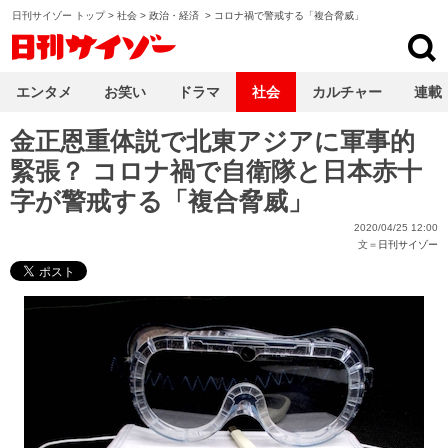
日刊サイゾー トップ
>
社会
>
政治・経済
>
コロナ禍で警戒する「複合脅威」
日刊サイゾー
エンタメ
お笑い
ドラマ
社会
カルチャー
連載
金正恩重体説で北東アジアに軍事的
緊張？ コロナ禍で自衛隊と日本赤十
字が警戒する「複合脅威」
2020/04/25 12:00
文＝
日刊サイゾー