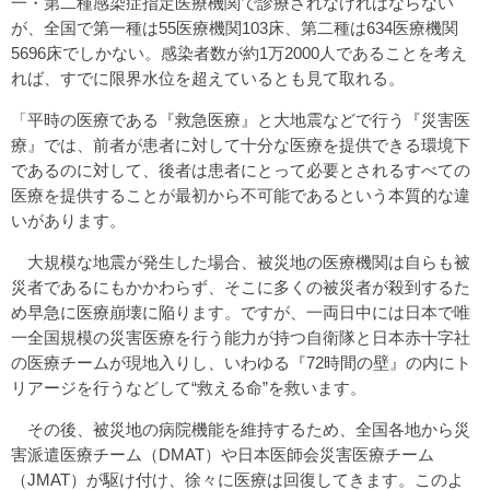
一・第二種感染症指定医療機関で診療されなければならない
が、全国で第一種は55医療機関103床、第二種は634医療機関
5696床でしかない。感染者数が約1万2000人であることを考え
れば、すでに限界水位を超えているとも見て取れる。
「平時の医療である『救急医療』と大地震などで行う『災害医
療』では、前者が患者に対して十分な医療を提供できる環境下
であるのに対して、後者は患者にとって必要とされるすべての
医療を提供することが最初から不可能であるという本質的な違
いがあります。
大規模な地震が発生した場合、被災地の医療機関は自らも被
災者であるにもかかわらず、そこに多くの被災者が殺到するた
め早急に医療崩壊に陥ります。ですが、一両日中には日本で唯
一全国規模の災害医療を行う能力が持つ自衛隊と日本赤十字社
の医療チームが現地入りし、いわゆる『72時間の壁』の内にト
リアージを行うなどして“救える命”を救います。
その後、被災地の病院機能を維持するため、全国各地から災
害派遣医療チーム（DMAT）や日本医師会災害医療チーム
（JMAT）が駆け付け、徐々に医療は回復してきます。このよ