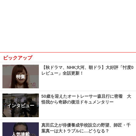
ピックアップ
【秋ドラマ、NHK大河、朝ドラ】大好評「忖度0
レビュー」全話更新！
特集
50歳を迎えたオートレーサー森且行に密着 大
怪我から奇跡の復活ドキュメンタリー
インタビュー
真田広之が俳優養成学校設立の野望、師匠・千
葉真一は大トラブルに…どうなる？
人気連載