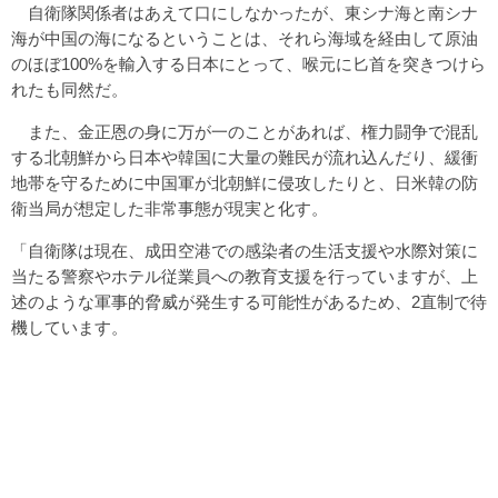
自衛隊関係者はあえて口にしなかったが、東シナ海と南シナ
海が中国の海になるということは、それら海域を経由して原油
のほぼ100%を輸入する日本にとって、喉元に匕首を突きつけら
れたも同然だ。
また、金正恩の身に万が一のことがあれば、権力闘争で混乱
する北朝鮮から日本や韓国に大量の難民が流れ込んだり、緩衝
地帯を守るために中国軍が北朝鮮に侵攻したりと、日米韓の防
衛当局が想定した非常事態が現実と化す。
「自衛隊は現在、成田空港での感染者の生活支援や水際対策に
当たる警察やホテル従業員への教育支援を行っていますが、上
述のような軍事的脅威が発生する可能性があるため、2直制で待
機しています。