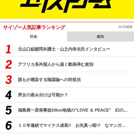
サイゾー人気記事ランキング
04:20更新
社会
総合
元山口組顧問弁護士・山之内幸夫氏インタビュー
アフリカ系外国人から届く動画孕む差別
誰もが感染する陰謀論への対処法
男女の産み分けは可能か？
福島第一原発事故20km地域の”LOVE ＆ PEACE” 幻のコミューン「獏原人村」の現在
１０年連続でマイナス成長!! お先真っ暗!? なマンガ産業研究