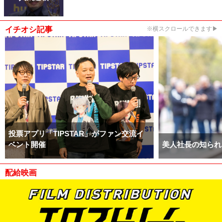
イチオシ記事
※横スクロールできます▶
投票アプリ「TIPSTAR」がファン交流イ
ベント開催
美人社長の知られ
配給映画