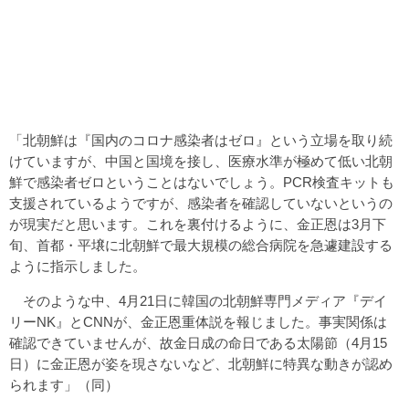
「北朝鮮は『国内のコロナ感染者はゼロ』という立場を取り続
けていますが、中国と国境を接し、医療水準が極めて低い北朝
鮮で感染者ゼロということはないでしょう。PCR検査キットも
支援されているようですが、感染者を確認していないというの
が現実だと思います。これを裏付けるように、金正恩は3月下
旬、首都・平壌に北朝鮮で最大規模の総合病院を急遽建設する
ように指示しました。
そのような中、4月21日に韓国の北朝鮮専門メディア『デイ
リーNK』とCNNが、金正恩重体説を報じました。事実関係は
確認できていませんが、故金日成の命日である太陽節（4月15
日）に金正恩が姿を現さないなど、北朝鮮に特異な動きが認め
られます」（同）