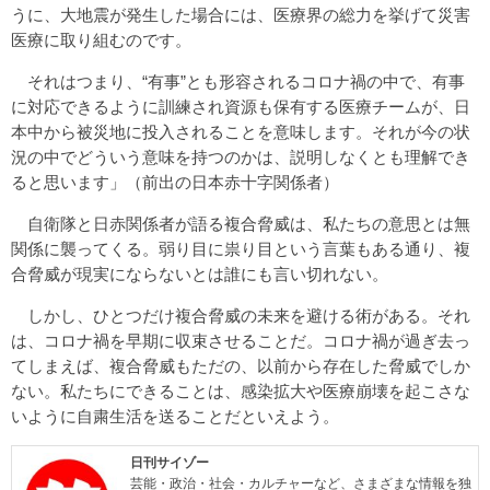
うに、大地震が発生した場合には、医療界の総力を挙げて災害
医療に取り組むのです。
それはつまり、“有事”とも形容されるコロナ禍の中で、有事
に対応できるように訓練され資源も保有する医療チームが、日
本中から被災地に投入されることを意味します。それが今の状
況の中でどういう意味を持つのかは、説明しなくとも理解でき
ると思います」（前出の日本赤十字関係者）
自衛隊と日赤関係者が語る複合脅威は、私たちの意思とは無
関係に襲ってくる。弱り目に祟り目という言葉もある通り、複
合脅威が現実にならないとは誰にも言い切れない。
しかし、ひとつだけ複合脅威の未来を避ける術がある。それ
は、コロナ禍を早期に収束させることだ。コロナ禍が過ぎ去っ
てしまえば、複合脅威もただの、以前から存在した脅威でしか
ない。私たちにできることは、感染拡大や医療崩壊を起こさな
いように自粛生活を送ることだといえよう。
日刊サイゾー
芸能・政治・社会・カルチャーなど、さまざまな情報を独