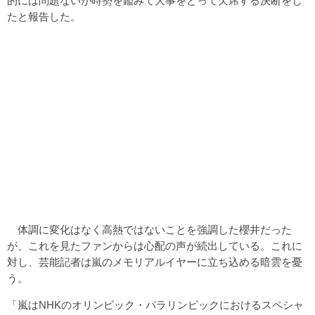
的には問題ないが時勢を鑑みて大事をとって欠席する決断をし
たと報告した。
体調に変化はなく高熱ではないことを強調した櫻井だった
が、これを見たファンからは心配の声が続出している。これに
対し、芸能記者は嵐のメモリアルイヤーに立ち込める暗雲を憂
う。
「嵐はNHKのオリンピック・パラリンピックにおけるスペシャ