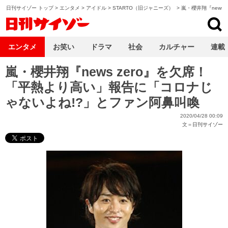
日刊サイゾー トップ
>
エンタメ
>
アイドル
>
STARTO（旧ジャニーズ）
>
嵐・櫻井翔『news 
日刊サイゾー
エンタメ
お笑い
ドラマ
社会
カルチャー
連載
嵐・櫻井翔『news zero』を欠席！
「平熱より高い」報告に「コロナじ
ゃないよね!?」とファン阿鼻叫喚
2020/04/28 00:09
文＝
日刊サイゾー