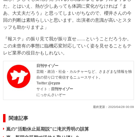
た。とはいえ、熱が少しあっても体調に変化がなければ『ま
あ、大丈夫だろう』と思ってしまいがちなので、櫻井さんの今
回の判断は素晴らしいと思います。出演者の意識が高いとスタ
ッフも助かりますよ」
『報ステ』の振り見て我が振り直せ……ということだろうか。
この未曾有の事態に臨機応変対応していく姿を見せることもテ
レビ業界の役目かもしれない。
日刊サイゾー
芸能・政治・社会・カルチャーなど、さまざまな情報を独
自の切り口で発信するニュースサイト。
Twitter:
@cyzo
サイト：
日刊サイゾー
にっかんさいぞー
最終更新：
2020/04/28 00:09
関連記事
嵐の“活動休止延期説”に滝沢秀明の誤算