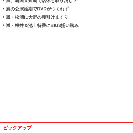
嵐、新国立延期で活休も取り消し？
嵐の公演延期でDVDがつくれず
嵐・松潤に大野の腰引けまくり
嵐・桜井＆池上特番にBIG3揃い踏み
ピックアップ