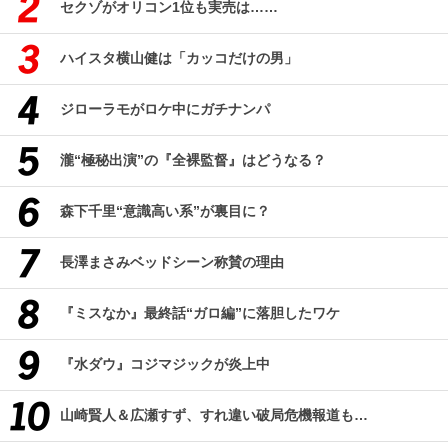
セクゾがオリコン1位も実売は……
ハイスタ横山健は「カッコだけの男」
ジローラモがロケ中にガチナンパ
瀧“極秘出演”の『全裸監督』はどうなる？
森下千里“意識高い系”が裏目に？
長澤まさみベッドシーン称賛の理由
『ミスなか』最終話“ガロ編”に落胆したワケ
『水ダウ』コジマジックが炎上中
山崎賢人＆広瀬すず、すれ違い破局危機報道も…