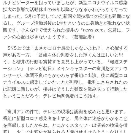
ルナビゲーターを担っていましたが、新型コロナウイルス感染
拡大の影響で活動休止の来年以降どうなるかわからなくなって
しまった。5月に予定していた新国立競技場での公演も延期にな
るし、グループ活動最後の1年だというのに身動きが取れない状
態です。そんな中で伝えられた櫻井の『news zero』欠席に、フ
ァンの心配は尽きないようです」（芸能記者）
SNS上では「まさかコロナ感染じゃないよね？」と心配する
声がある一方、「番組を休む判断をした翔くんは正しいと思
う」と櫻井の行動を賞賛する意見も上がっている。『報道ステ
ーション』（テレビ朝日）メインキャスターの富川悠太アナウ
ンサーが、体調不良にもかかわらず番組に出演、後に新型コロ
ナウイルスに感染していたことが判明し、批判にさらされたの
は記憶に新しいが、櫻井はそうした状況を汲み取って行動した
ということだろう。テレビ局関係者はこう話す。
「富川アナの件で、テレビの現場は認識を改めたと思います。
番組に新型コロナ感染者を出すと、局全体に迷惑がかかること
を痛感しましたからね。とにかくスタッフ・出演者の検温を徹
底し、少しでも変化が見られる人間は休ませるようになりまし