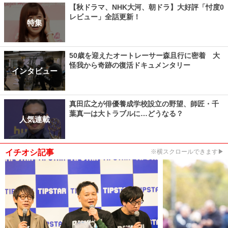
【秋ドラマ、NHK大河、朝ドラ】大好評「忖度0
レビュー」全話更新！
特集
50歳を迎えたオートレーサー森且行に密着 大
怪我から奇跡の復活ドキュメンタリー
インタビュー
真田広之が俳優養成学校設立の野望、師匠・千
葉真一は大トラブルに…どうなる？
人気連載
イチオシ記事
※横スクロールできます▶