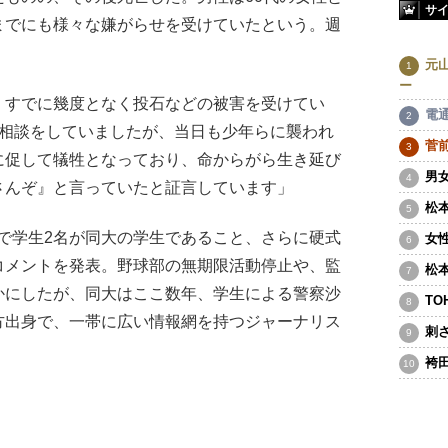
サ
までにも様々な嫌がらせを受けていたという。週
元
ー
、すでに幾度となく投石などの被害を受けてい
電
や相談をしていましたが、当日も少年らに襲われ
菅
に促して犠牲となっており、命からがら生き延び
男
さんぞ』と言っていたと証言しています」
松
で学生2名が同大の学生であること、さらに硬式
女
コメントを発表。野球部の無期限活動停止や、監
松
かにしたが、同大はここ数年、学生による警察沙
T
方出身で、一帯に広い情報網を持つジャーナリス
刺
袴