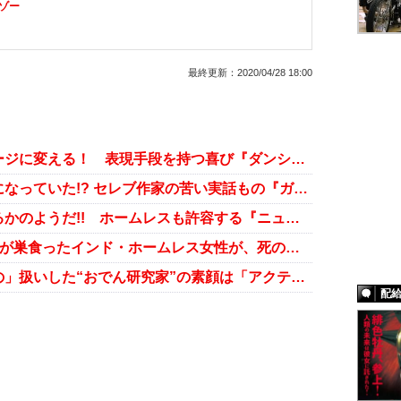
ゾー
最終更新：
2020/04/28 18:00
路上生活者の肉体言語が街をステージに変える！ 表現手段を持つ喜び『ダンシングホームレス』
久々に再会した家族はホームレスになっていた!? セレブ作家の苦い実話もの『ガラスの城の約束』
まるで大巨人の脳内を探検しているかのようだ!! ホームレスも許容する『ニューヨーク公共図書館』
【超閲覧注意!!】頭部に大量のウジが巣食ったインド・ホームレス女性が、死の淵から生還！
ひき逃げ被害者を「人間らしきもの」扱いした“おでん研究家”の素顔は「アクティブホームレス」だった!?
配