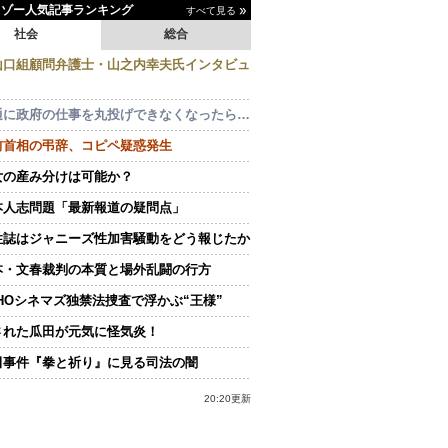
イゾー人気記事ランキング
すべて見る
社会
総合
山口組顧問弁護士・山之内幸夫氏インタビュ
通に政府の仕事を丸投げできなくなったら…
前首相の弔辞、コピペ疑惑発生
女の産み分けは可能か？
本人志問題「最新報道の疑問点」
性誌はジャニーズ性加害騒動をどう報じたか
本・文春裁判の本質と場外乱闘の行方
OHOシネマズ独禁法捜査で浮かぶ“王様”
された瓜田が元気に怪気炎！
田事件『拳と祈り』に見る司法の闇
20:20更新