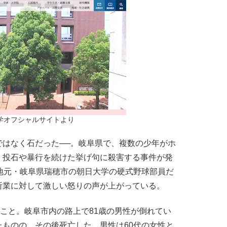
学オフシャルサイトより
はなく石だった──。岐阜県で、複数の少年がホ
、投石や暴行を続けた挙げ句に殺害する事件が発
地元・岐阜県瑞穂市の朝日大学の硬式野球部員だ
所業に対して激しい怒りの声が上がっている。
こと。岐阜市内の路上で81歳の男性が倒れてい
ものの、その後死亡した。男性は60代の女性と