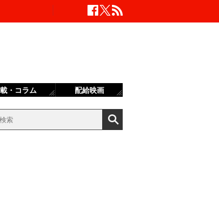
載・コラム
配給映画