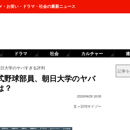
メ・お笑い・ドラマ・社会の最新ニュース
ドラマ
社会
カルチャー
連
朝日大学のヤバすぎる評判
式野球部員、朝日大学のヤバ
は？
2020/04/28 18:00
文＝
日刊サイゾー