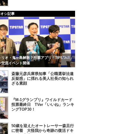
チオシ記事
リオ・鬼ヶ島解散？投票アプリ「TIPSTAR」
ン交流イベント開催
斎藤元彦兵庫県知事「公職選挙法違
反疑惑」に揺れる美人社長の知られ
ざる素顔
『M-1グランプリ』ワイルドカード
投票最終日 TVer「いいね」ランキ
ングTOP30！
50歳を迎えたオートレーサー森且行
に密着 大怪我から奇跡の復活ドキ