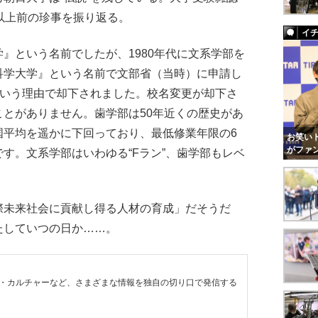
以上前の珍事を振り返る。
イ
』という名前でしたが、1980年代に文系学部を
科学大学』という名前で文部省（当時）に申請し
という理由で却下されました。校名変更が却下さ
とがありません。歯学部は50年近くの歴史があ
国平均を遥かに下回っており、最低修業年限の6
お笑いト
がファ
す。文系学部はいわゆる“Fラン”、歯学部もレベ
未来社会に貢献し得る人材の育成」だそうだ
たしていつの日か……。
・カルチャーなど、さまざまな情報を独自の切り口で発信する