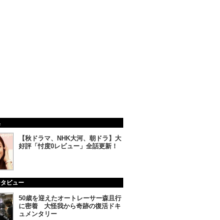
集
【秋ドラマ、NHK大河、朝ドラ】大
好評「忖度0レビュー」全話更新！
ンタビュー
50歳を迎えたオートレーサー森且行
に密着 大怪我から奇跡の復活ドキ
ュメンタリー