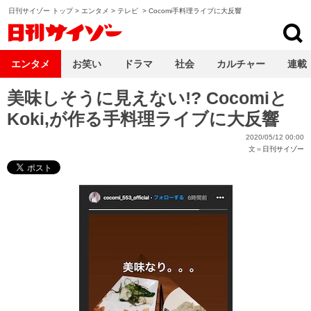
日刊サイゾー トップ
>
エンタメ
>
テレビ
>
Cocomi手料理ライブに大反響
日刊サイゾー
エンタメ
お笑い
ドラマ
社会
カルチャー
連載
美味しそうに見えない!? Cocomiと
Koki,が作る手料理ライブに大反響
2020/05/12 00:00
文＝
日刊サイゾー