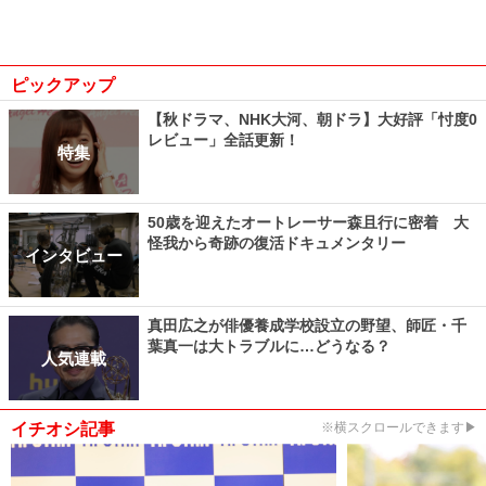
ピックアップ
【秋ドラマ、NHK大河、朝ドラ】大好評「忖度0
レビュー」全話更新！
特集
50歳を迎えたオートレーサー森且行に密着 大
怪我から奇跡の復活ドキュメンタリー
インタビュー
真田広之が俳優養成学校設立の野望、師匠・千
葉真一は大トラブルに…どうなる？
人気連載
イチオシ記事
※横スクロールできます▶