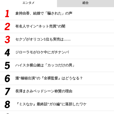
エンタメ
総合
倉持由香、結婚で「騙された」の声
有名人サイン“ネット売買”の闇
セクゾがオリコン1位も実売は……
ジローラモがロケ中にガチナンパ
ハイスタ横山健は「カッコだけの男」
瀧“極秘出演”の『全裸監督』はどうなる？
長澤まさみベッドシーン称賛の理由
『ミスなか』最終話“ガロ編”に落胆したワケ