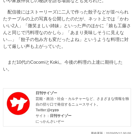
いや家族仲良しの秘訣を語る場面なども見られた。
配信後にはストーリーズに二人で作った餃子などが並べられ
たテーブルの上の写真を公開したのだが、ネット上では「かわ
いい2人」「微笑ましい姉妹」といった声のほかに「娘も工藤さ
んと同じで汚料理なのかしら」「あまり美味しそうに見えな
い…」「餃子の包み方も変だったよね」というような料理に対
して厳しい声も上がっていた。
まだ10代のCocomiとKoki,。今後の料理の上達に期待した
い。
日刊サイゾー
芸能・政治・社会・カルチャーなど、さまざまな情報を独
自の切り口で発信するニュースサイト。
Twitter:
@cyzo
サイト：
日刊サイゾー
にっかんさいぞー
最終更新：
2020/05/12 00:00