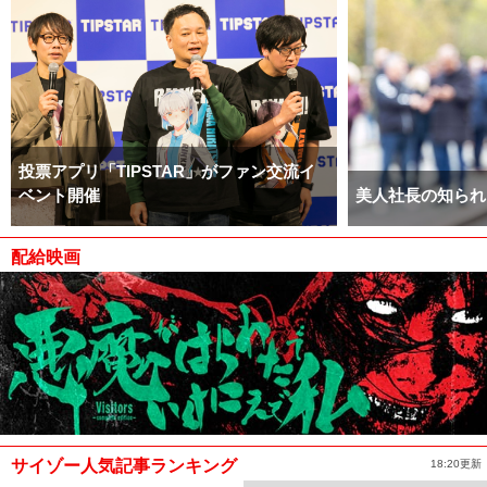
投票アプリ「TIPSTAR」がファン交流イ
ベント開催
美人社長の知られ
配給映画
サイゾー人気記事ランキング
18:20更新