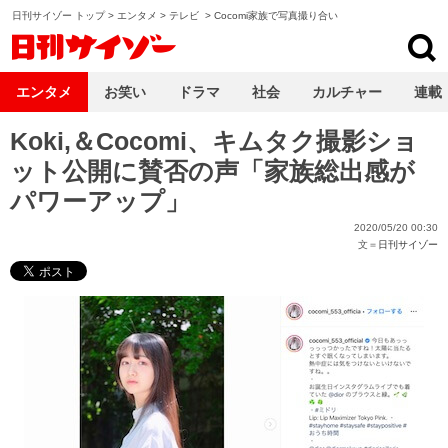
日刊サイゾー トップ
>
エンタメ
>
テレビ
>
Cocomi家族で写真撮り合い
日刊サイゾー
エンタメ
お笑い
ドラマ
社会
カルチャー
連載
Koki,＆Cocomi、キムタク撮影ショ
ット公開に賛否の声「家族総出感が
パワーアップ」
2020/05/20 00:30
文＝
日刊サイゾー