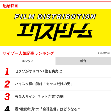
配給映画
サイゾー人気記事ランキング
09:20更新
エンタメ
総合
セクゾがオリコン1位も実売は……
ハイスタ横山健は「カッコだけの男」
有名人サイン“ネット売買”の闇
瀧“極秘出演”の『全裸監督』はどうなる？