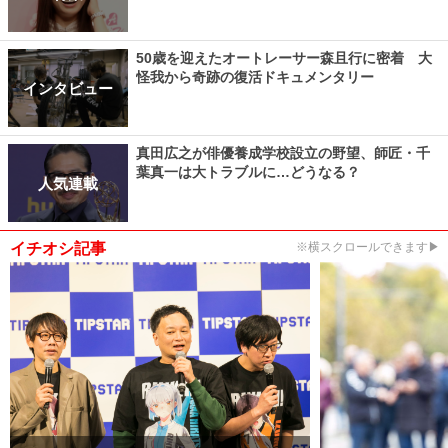
50歳を迎えたオートレーサー森且行に密着 大
怪我から奇跡の復活ドキュメンタリー
インタビュー
真田広之が俳優養成学校設立の野望、師匠・千
葉真一は大トラブルに…どうなる？
人気連載
イチオシ記事
※横スクロールできます▶