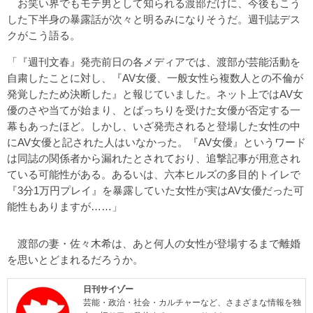
お笑い界でもモテ男として知られる渡部だけに、今後もこう
した下半身の暴露話が次々と明るみになりそうだ。週刊誌デス
クがこう語る。
「『週刊文春』発売前日の各メディアでは、渡部が芸能活動を
自粛したことに対し、『AV女優、一般女性ら複数人との不倫が
発覚したため決断した』と報じていました。ネット上ではAV女
優のさや当てが始まり、とばっちりを受けた女優が否定する一
幕もあったほど。しかし、いざ発売されると登場した女性の中
にAV女優と記された人はいなかった。『AV女優』というワード
は同誌の関係者から漏れたとされており、追撃記事が用意され
ている可能性がある。あるいは、六本ヒルズの多目的トイレで
『3分1万円プレイ』を暴露していた女性が実はAV女優だった可
能性もありますが……」
渡部の妻・佐々木希は、あと何人の女性が登場するまで離婚
を思いとどまれるだろうか。
日刊サイゾー
芸能・政治・社会・カルチャーなど、さまざまな情報を独