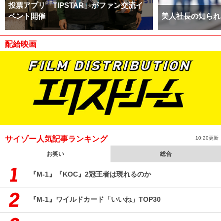
投票アプリ「TIPSTAR」がファン交流イ
ベント開催
美人社長の知られ
配給映画
サイゾー人気記事ランキング
10:20更新
お笑い
総合
『M-1』『KOC』2冠王者は現れるのか
『M-1』ワイルドカード「いいね」TOP30