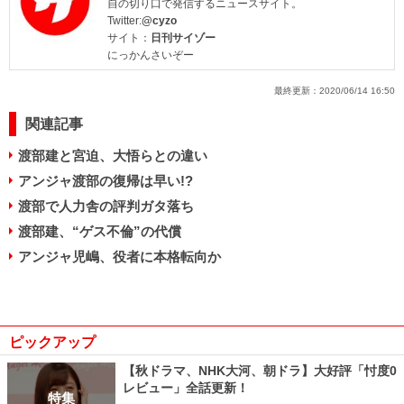
自の切り口で発信するニュースサイト。
Twitter:
@cyzo
サイト：
日刊サイゾー
にっかんさいぞー
最終更新：
2020/06/14 16:50
関連記事
渡部建と宮迫、大悟らとの違い
アンジャ渡部の復帰は早い!?
渡部で人力舎の評判ガタ落ち
渡部建、“ゲス不倫”の代償
アンジャ児嶋、役者に本格転向か
ピックアップ
【秋ドラマ、NHK大河、朝ドラ】大好評「忖度0
レビュー」全話更新！
特集