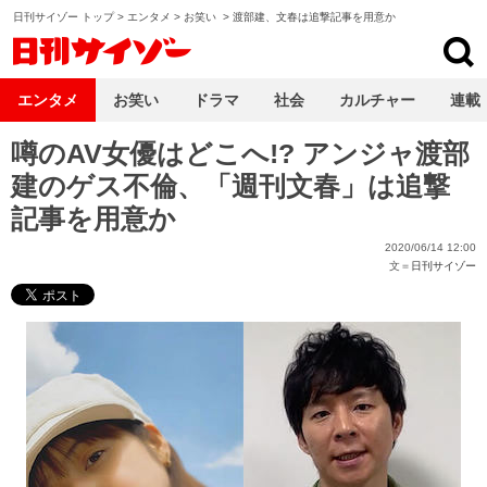
日刊サイゾー トップ
>
エンタメ
>
お笑い
>
渡部建、文春は追撃記事を用意か
日刊サイゾー
エンタメ
お笑い
ドラマ
社会
カルチャー
連載
噂のAV女優はどこへ!? アンジャ渡部
建のゲス不倫、「週刊文春」は追撃
記事を用意か
2020/06/14 12:00
文＝
日刊サイゾー