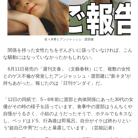
佐々木希とアンジャッシュ・渡部建
関係を持った女性たちをぞんざいに扱っていなければ、こん
な騒動にはなっていなかったかもしれない。
6月11日発売の「週刊文春」（文藝春秋）にて、複数の女性
とのゲス不倫が発覚したアンジャッシュ・渡部建に“新ネタ”が
持ちあがった。報じたのは「日刊ゲンダイ」だ。
「12日の同紙で、5～6年前に渡部と肉体関係にあった30代の女
優がその時の様子を語っています。食事中の渡部はうんちくや
自慢がうるさく、小姑のようだったそうで、ホテルでもキスな
し、ベッドはドS、行為後は即風呂。自分がイケば終わりとい
う“超自己中男”だったと暴露しています」（芸能記者）