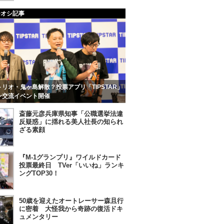
チオシ記事
リオ・鬼ヶ島解散？投票アプリ「TIPSTAR」
ン交流イベント開催
斎藤元彦兵庫県知事「公職選挙法違
反疑惑」に揺れる美人社長の知られ
ざる素顔
『M-1グランプリ』ワイルドカード
投票最終日 TVer「いいね」ランキ
ングTOP30！
50歳を迎えたオートレーサー森且行
に密着 大怪我から奇跡の復活ドキ
ュメンタリー