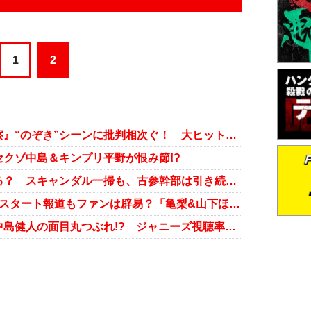
1
2
平野紫耀・中島健人主演『未満警察』“のぞき”シーンに批判相次ぐ！ 大ヒット原作を超改悪する日テレの問題点
クゾ中島＆キンプリ平野が恨み節!?
ジャニーズ、滝沢政権でどう変わる？ スキャンダル一掃も、古参幹部は引き続き退所者に圧力か
平野紫耀・中島健人の新ドラマ6月スタート報道もファンは辟易？「亀梨&山下ほどの魅力ない」とバッサリ
『野ブタ。』再放送で平野紫耀＆中島健人の面目丸つぶれ!? ジャニーズ視聴率対決が加熱の予感