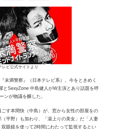
テレビ公式サイトより
マ『未満警察』（日本テレビ系）。今をときめく
平野紫耀とSexyZone 中島健人がW主演とあり話題を呼
シーンが物議を醸した。
ごす本間快（中島）が、窓から女性の部屋をの
郎（平野）も加わり、「湯上りの美女」だ「人妻
、双眼鏡を使って2時間にわたって監視するとい