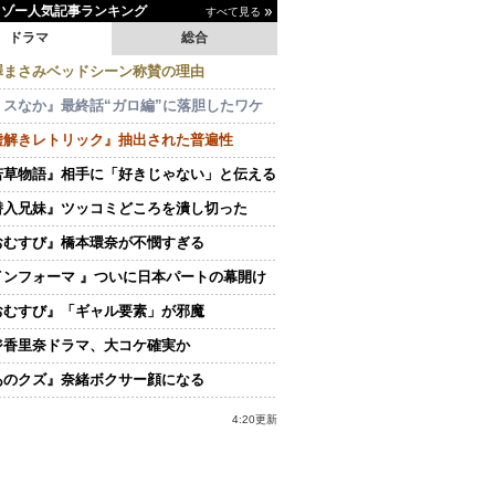
イゾー人気記事ランキング
すべて見る
ドラマ
総合
澤まさみベッドシーン称賛の理由
ミスなか』最終話“ガロ編”に落胆したワケ
嘘解きレトリック』抽出された普遍性
若草物語』相手に「好きじゃない」と伝える
潜入兄妹』ツッコミどころを潰し切った
おむすび』橋本環奈が不憫すぎる
インフォーマ 』ついに日本パートの幕開け
おむすび』「ギャル要素」が邪魔
ジ香里奈ドラマ、大コケ確実か
あのクズ』奈緒ボクサー顔になる
4:20更新