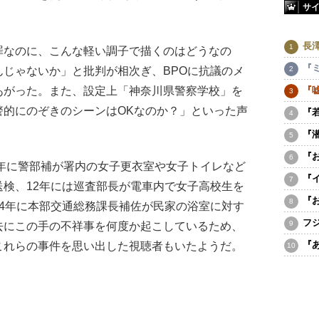
サ
長
なのに、こんな軽い調子で描くのはどうなの
『
じゃないか」と批判が相次ぎ、BPOに抗議のメ
あがった。また、設定上「神奈川県警察学校」を
『
警的にのぞきのシーンはOKなのか？」といった声
『
『
『
年に警部補が署内の女子更衣室や女子トイレなど
『
検、12年には巡査部長が電車内で女子高校生を
『
4年に本部交通総務課長補佐が民家の浴室に対す
フ
去にこの手の不祥事を何度か起こしているため、
『
これらの事件を思い出した視聴者もいたようだ。