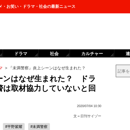
メ・お笑い・ドラマ・社会の最新ニュース
ドラマ
社会
カルチャー
連
マ
>
『未満警察』炎上シーンはなぜ生まれた？
ーンはなぜ生まれた？ ドラ
警は取材協力していないと回
2020/07/04 10:30
文＝
日刊サイゾー
#平野紫耀
#未満警察