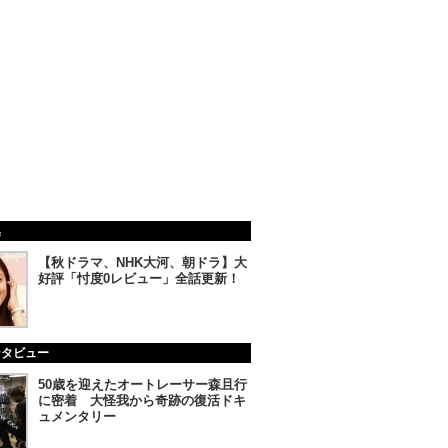
集
【秋ドラマ、NHK大河、朝ドラ】大
好評「忖度0レビュー」全話更新！
ンタビュー
50歳を迎えたオートレーサー森且行
に密着 大怪我から奇跡の復活ドキ
ュメンタリー