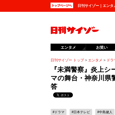
日刊サイゾー｜エンタ
エンタメ
お笑い
日刊サイゾー トップ
>
エンタメ
>
ドラ
『未満警察』炎上シ
マの舞台・神奈川県
答
#ドラマ
#日本テレビ
#中島健人