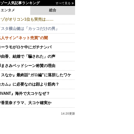
イゾー人気記事ランキング
すべて見る
エンタメ
総合
クゾがオリコン1位も実売は……
イスタ横山健は「カッコだけの男」
名人サイン“ネット売買”の闇
ローラモがロケ中にガチナンパ
持由香、結婚で「騙された」の声
澤まさみベッドシーン称賛の理由
ミスなか』最終話“ガロ編”に落胆したワケ
金カム』に必要なのは顔より筋肉？
IVANT』海外で大コケなぜ？
ジ香里奈ドラマ、大コケ確実か
14:20更新