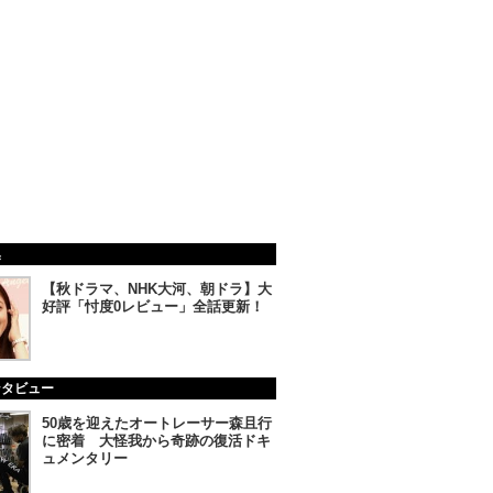
集
【秋ドラマ、NHK大河、朝ドラ】大
好評「忖度0レビュー」全話更新！
ンタビュー
50歳を迎えたオートレーサー森且行
に密着 大怪我から奇跡の復活ドキ
ュメンタリー