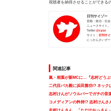
視聴者を納得させることができる
日刊サイゾー
芸能・政治・社会
ニュースサイト。
Twitter:
@cyzo
サイト：
日刊サイ
にっかんさいぞー
関連記事
二代目バカ殿に浜田雅功!? ネッ
志村けんさん、「ただのおっさん