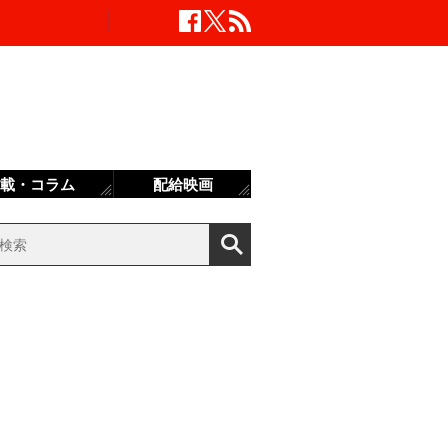
載・コラム
配給映画