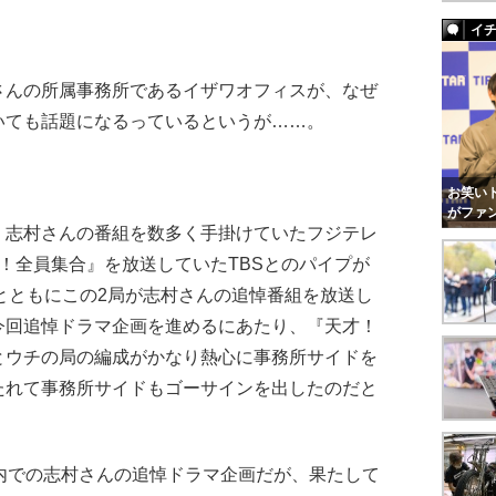
イ
んの所属事務所であるイザワオフィスが、なぜ
いても話題になるっているというが……。
。
お笑いト
がファ
、志村さんの番組を数多く手掛けていたフジテレ
！全員集合』を放送していたTBSとのパイプが
とともにこの2局が志村さんの追悼番組を放送し
今回追悼ドラマ企画を進めるにあたり、『天才！
とウチの局の編成がかなり熱心に事務所サイドを
たれて事務所サイドもゴーサインを出したのだと
内での志村さんの追悼ドラマ企画だが、果たして