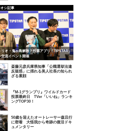
チオシ記事
リオ・鬼ヶ島解散？投票アプリ「TIPSTAR」
ン交流イベント開催
斎藤元彦兵庫県知事「公職選挙法違
反疑惑」に揺れる美人社長の知られ
ざる素顔
『M-1グランプリ』ワイルドカード
投票最終日 TVer「いいね」ランキ
ングTOP30！
50歳を迎えたオートレーサー森且行
に密着 大怪我から奇跡の復活ドキ
ュメンタリー