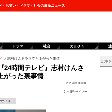
メ・お笑い・ドラマ・社会の最新ニュース
ドラマ
社会
カルチャー
連
ビ
>
志村けんドラマ立ち上がった事情
 『24時間テレビ』志村けんさ
上がった裏事情
2020/08/03 00:00
文＝
日刊サイゾー
ワオフィス