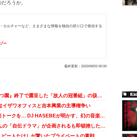
のだろうか。
・カルチャーなど、さまざまな情報を独自の切り口で発信する
ゾー
最終更新：
2020/08/03 00:00
配
嵐・相葉が新MCに…『志村どうぶつ園』終了で露呈した「故人の冠番組」の扱いの難しさ
クはイザワオフィスと吉本興業の主導権争い
志村けんがソウルバーでガチの音楽トークを… DJ HASEBEが明かす、幻の音楽番組制作秘話
コメディアンの矜持!? 志村けんさんの「自伝ドラマ」が企画されるも即頓挫した理由とは？
」ビートたけしが驚いたプライベートの素顔