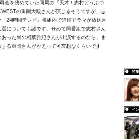
が司会を務めていた同局の『天才！志村どうぶつ
WESTの重岡大毅さんが演じるそうですが、志
『24時間テレビ』番組内で追悼ドラマが放送さ
人選についても謎です。せめて同番組で志村さん
のあった嵐の相葉雅紀さんが出演するのなら、ま
演する重岡さんがかえって可哀想なくらいです
特
イ