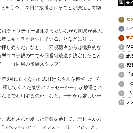
サ
』が8月22、23日に放送されることが決定して物
セ
ハ
てはチャリティー番組をうたいながら同局が莫大
有
演者にギャラが発生していることなどに対し、
ジ
の押し売りだ』など、一部視聴者からは批判的な
新型コロナ禍の中で今回番組放送を決定したこと
倉
です」（同局の番組スタッフ）
長
『
年3月に亡くなった志村けんさんを追悼したド
『
―残してくれた最後のメッセージー』が放送され
『V
さんまで利用するのか」など、一部から厳しい声
フ
マ、志村さんが愛した音楽を通じて、志村さんの
く“スペシャルヒューマンストーリー”とのこと。