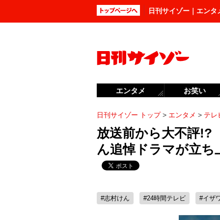
日刊サイゾー｜エンタ
エンタメ
お笑い
日刊サイゾー トップ
>
エンタメ
>
テレ
放送前から大不評!?
ん追悼ドラマが立ち
#志村けん
#24時間テレビ
#イザ