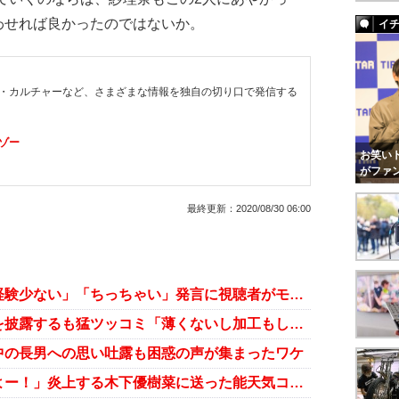
わせれば良かったのではないか。
イ
・カルチャーなど、さまざまな情報を独自の切り口で発信する
ゾー
お笑いト
がファ
最終更新：
2020/08/30 06:00
鈴木紗理奈、岡村隆史への「女性経験少ない」「ちっちゃい」発言に視聴者がモヤっ！
鈴木紗理奈、本人驚きの薄化粧姿を披露するも猛ツッコミ「薄くないし加工もしてるし」
中の長男への思い吐露も困惑の声が集まったワケ
鈴木紗理奈、「みんな応援してるよー！」炎上する木下優樹菜に送った能天気コメントに批判殺到