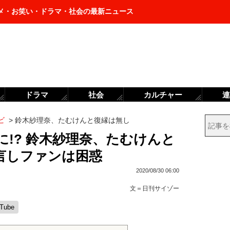
メ・お笑い・ドラマ・社会の最新ニュース
ドラマ
社会
カルチャー
連
ビ
>
鈴木紗理奈、たむけんと復縁は無し
!? 鈴木紗理奈、たむけんと
言しファンは困惑
2020/08/30 06:00
文＝
日刊サイゾー
Tube