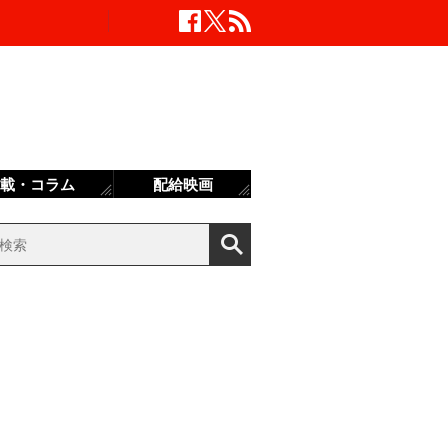
載・コラム
配給映画