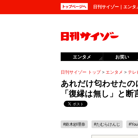
日刊サイゾー｜エンタ
エンタメ
お笑い
日刊サイゾー トップ
>
エンタメ
>
テレ
あれだけ匂わせたのに
「復縁は無し」と断
#鈴木紗理奈
#たむらけんじ
#You