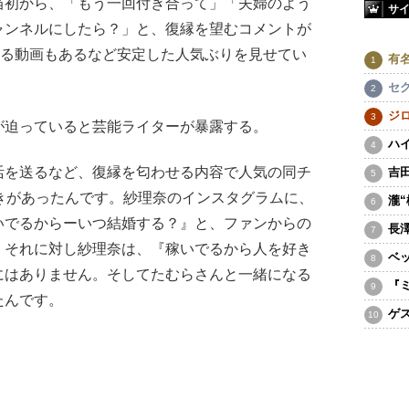
当初から、「もう一回付き合って」「夫婦のよう
サ
ャンネルにしたら？」と、復縁を望むコメントが
える動画もあるなど安定した人気ぶりを見せてい
有
セ
ジ
迫っていると芸能ライターが暴露する。
ハ
活を送るなど、復縁を匂わせる内容で人気の同チ
吉
きがあったんです。紗理奈のインスタグラムに、
瀧
いでるからーいつ結婚する？』と、ファンからの
長
、それに対し紗理奈は、『稼いでるから人を好き
ベ
にはありません。そしてたむらさんと一緒になる
『
たんです。
ゲ