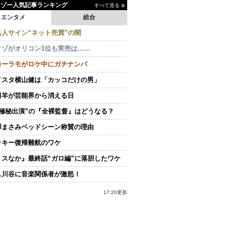
イゾー人気記事ランキング
すべて見る
エンタメ
総合
名人サイン“ネット売買”の闇
クゾがオリコン1位も実売は……
ローラモがロケ中にガチナンパ
イスタ横山健は「カッコだけの男」
田羊が芸能界から消える日
“極秘出演”の『全裸監督』はどうなる？
澤まさみベッドシーン称賛の理由
ッキー復帰難航のワケ
ミスなか』最終話“ガロ編”に落胆したワケ
ス川谷に音楽関係者が激怒！
17:20更新