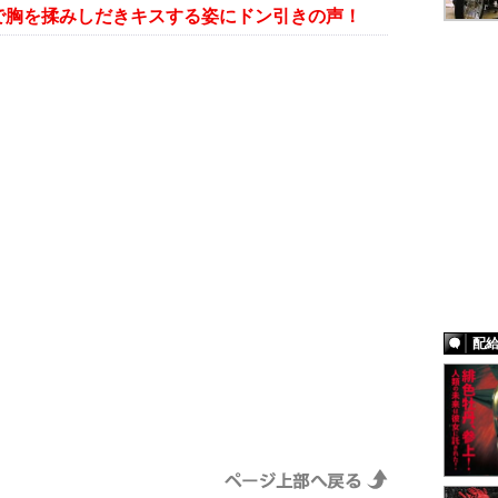
で胸を揉みしだきキスする姿にドン引きの声！
配