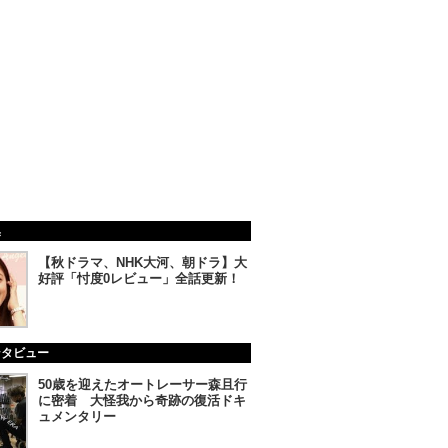
集
【秋ドラマ、NHK大河、朝ドラ】大
好評「忖度0レビュー」全話更新！
ンタビュー
50歳を迎えたオートレーサー森且行
に密着 大怪我から奇跡の復活ドキ
ュメンタリー