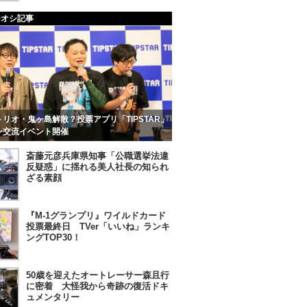
チオシ記事
リオ・鬼ヶ島解散？投票アプリ「TIPSTAR」
ン交流イベント開催
斎藤元彦兵庫県知事「公職選挙法違
反疑惑」に揺れる美人社長の知られ
ざる素顔
『M-1グランプリ』ワイルドカード
投票最終日 TVer「いいね」ランキ
ングTOP30！
50歳を迎えたオートレーサー森且行
に密着 大怪我から奇跡の復活ドキ
ュメンタリー