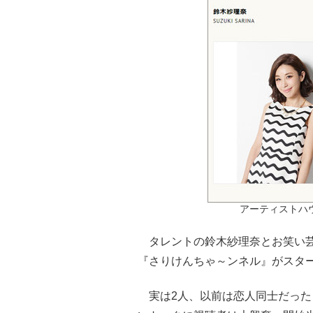
アーティストハ
タレントの鈴木紗理奈とお笑い芸人
『さりけんちゃ～ンネル』がスタ
実は2人、以前は恋人同士だった