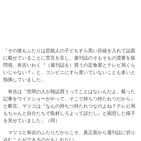
「その後もふたりは芸能人の子どもすら黒い目線を入れて誌面
に載せていることに苦言を呈し、週刊誌のそもそもの需要を疑
問視。有吉いわく『（週刊誌を）買うの定食屋とテレビ局くら
いじゃない？』と、コンビニにすら置いていないことも多いと
指摘していました。
有吉は『世間の人が雑誌買うってことはないんだよ。載った
記事をワイドショーがやって、そこで持ちつ持たれつだから』
と断言。マツコは『なんの持ちつ持たれつなのよね？テレビ局
もちゃんと自分たちで取材しろよって話だし』と困惑した様子
を見せていました」（同）
マツコと有吉のふたりだからこそ、真正面から週刊誌に切り
込むことができるのかもしれない。