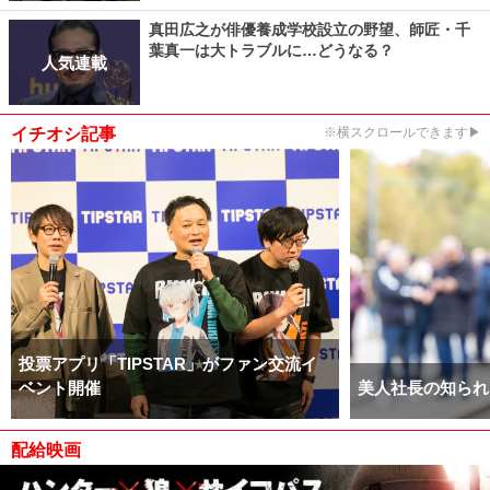
真田広之が俳優養成学校設立の野望、師匠・千
葉真一は大トラブルに…どうなる？
人気連載
イチオシ記事
※横スクロールできます▶
投票アプリ「TIPSTAR」がファン交流イ
ベント開催
美人社長の知られ
配給映画