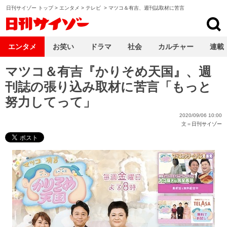
日刊サイゾー トップ
>
エンタメ
>
テレビ
>
マツコ＆有吉、週刊誌取材に苦言
日刊サイゾー
エンタメ
お笑い
ドラマ
社会
カルチャー
連載
マツコ＆有吉『かりそめ天国』、週
刊誌の張り込み取材に苦言「もっと
努力してって」
2020/09/06 10:00
文＝
日刊サイゾー