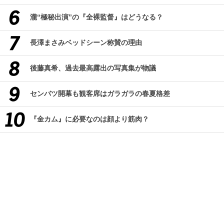
瀧“極秘出演”の『全裸監督』はどうなる？
長澤まさみベッドシーン称賛の理由
後藤真希、過去最高露出の写真集が物議
センバツ開幕も観客席はガラガラの春夏格差
『金カム』に必要なのは顔より筋肉？