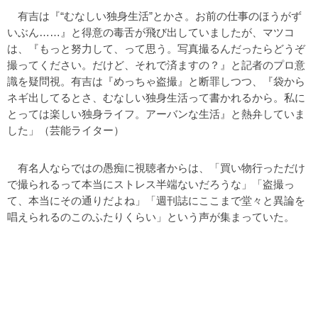
有吉は『“むなしい独身生活”とかさ。お前の仕事のほうがず
いぶん……』と得意の毒舌が飛び出していましたが、マツコ
は、『もっと努力して、って思う。写真撮るんだったらどうぞ
撮ってください。だけど、それで済ますの？』と記者のプロ意
識を疑問視。有吉は『めっちゃ盗撮』と断罪しつつ、『袋から
ネギ出してるとさ、むなしい独身生活って書かれるから。私に
とっては楽しい独身ライフ。アーバンな生活』と熱弁していま
した」（芸能ライター）
有名人ならではの愚痴に視聴者からは、「買い物行っただけ
で撮られるって本当にストレス半端ないだろうな」「盗撮っ
て、本当にその通りだよね」「週刊誌にここまで堂々と異論を
唱えられるのこのふたりくらい」という声が集まっていた。