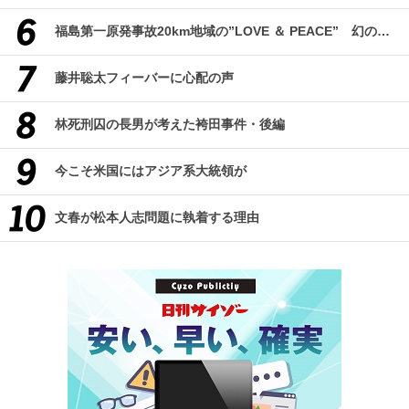
福島第一原発事故20km地域の”LOVE ＆ PEACE” 幻のコミューン「獏原人村」の現在
藤井聡太フィーバーに心配の声
林死刑囚の長男が考えた袴田事件・後編
今こそ米国にはアジア系大統領が
文春が松本人志問題に執着する理由