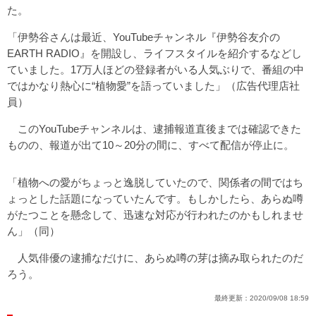
た。
「伊勢谷さんは最近、YouTubeチャンネル『伊勢谷友介の
EARTH RADIO』を開設し、ライフスタイルを紹介するなどし
ていました。17万人ほどの登録者がいる人気ぶりで、番組の中
ではかなり熱心に“植物愛”を語っていました」（広告代理店社
員）
このYouTubeチャンネルは、逮捕報道直後までは確認できた
ものの、報道が出て10～20分の間に、すべて配信が停止に。
「植物への愛がちょっと逸脱していたので、関係者の間ではち
ょっとした話題になっていたんです。もしかしたら、あらぬ噂
がたつことを懸念して、迅速な対応が行われたのかもしれませ
ん」（同）
人気俳優の逮捕なだけに、あらぬ噂の芽は摘み取られたのだ
ろう。
最終更新：
2020/09/08 18:59