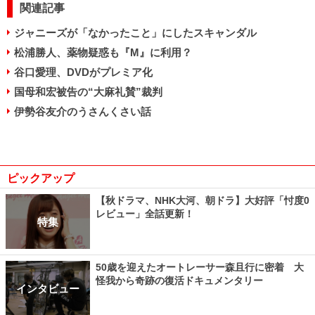
関連記事
ジャニーズが「なかったこと」にしたスキャンダル
松浦勝人、薬物疑惑も『M』に利用？
谷口愛理、DVDがプレミア化
国母和宏被告の“大麻礼賛”裁判
伊勢谷友介のうさんくさい話
ピックアップ
【秋ドラマ、NHK大河、朝ドラ】大好評「忖度0
レビュー」全話更新！
特集
50歳を迎えたオートレーサー森且行に密着 大
怪我から奇跡の復活ドキュメンタリー
インタビュー