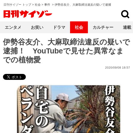
日刊サイゾー トップ
>
社会
>
事件
>
伊勢谷友介、大麻取締法違反の疑いで逮捕
日刊サイゾー
エンタメ
お笑い
ドラマ
社会
カルチャー
連載
伊勢谷友介、大麻取締法違反の疑いで
逮捕！ YouTubeで見せた異常なま
での植物愛
2020/09/08 18:57