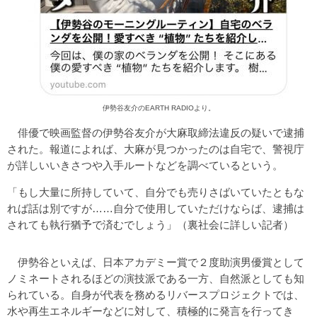
伊勢谷友介のEARTH RADIOより。
俳優で映画監督の伊勢谷友介が大麻取締法違反の疑いで逮捕
された。報道によれば、大麻が見つかったのは自宅で、警視庁
が詳しいいきさつや入手ルートなどを調べているという。
「もし大量に所持していて、自分でも売りさばいていたともな
れば話は別ですが……自分で使用していただけならば、逮捕は
されても執行猶予で済むでしょう」（裏社会に詳しい記者）
伊勢谷といえば、日本アカデミー賞で２度助演男優賞として
ノミネートされるほどの演技派である一方、自然派としても知
られている。自身が代表を務めるリバースプロジェクトでは、
水や再生エネルギーなどに対して、積極的に発言を行ってき