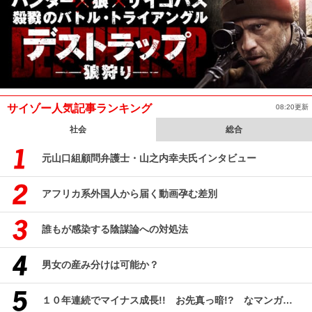
サイゾー人気記事ランキング
08:20更新
社会
総合
元山口組顧問弁護士・山之内幸夫氏インタビュー
アフリカ系外国人から届く動画孕む差別
誰もが感染する陰謀論への対処法
男女の産み分けは可能か？
１０年連続でマイナス成長!! お先真っ暗!? なマンガ産業研究