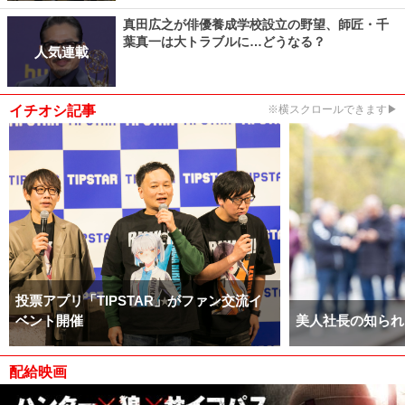
真田広之が俳優養成学校設立の野望、師匠・千
葉真一は大トラブルに…どうなる？
人気連載
イチオシ記事
※横スクロールできます▶
投票アプリ「TIPSTAR」がファン交流イ
ベント開催
美人社長の知られ
配給映画