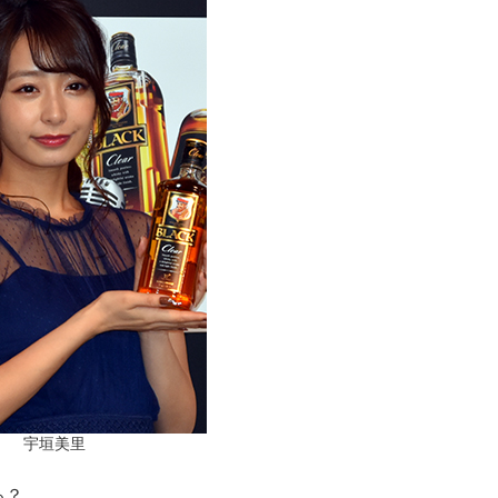
宇垣美里
る？