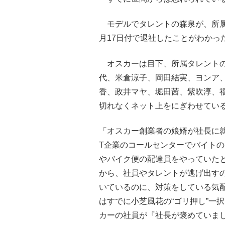
モデルでタレントの森泉が、所属
月17日付で退社したことがわかっ
オスカーは目下、所属タレントの
代、米倉涼子、岡田結実、ヨンア
香、政井マヤ、堀田茜、紫吹淳、
切れなくネット上をにぎわせてい
「オスカー創業者の娘婿が社長に就
T企業のコールセンターでバイト
やバイク便の配達員をやっていた
から、社員やタレントが逃げ出す
いているのに、対策をしている気
はすでに小芝風花の“ゴリ押し”一
カーの社員が『社長が褒めていま