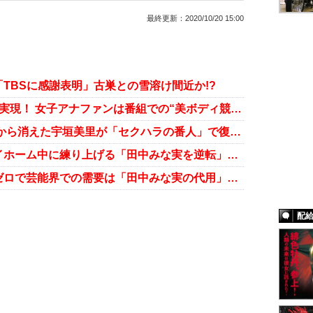
最終更新：
2020/10/20 15:00
TBSに感謝表明」古巣との雪溶け間近か!?
鷲見玲奈と宇垣美里の2ショットが実現！ 女子アナファンは番組での“美ボディ競演”を熱望
箕輪厚介氏をメッタ斬り！ テレビから消えた宇垣美里が「セクハラの番人」で復活か
テレビから消えた宇垣美里がステイホーム中に練り上げる「田中みな実を逆転」秘策
宇垣美里、レギュラー＆イベントゼロで芸能界での需要は「田中みな実の代用」のみ⁉
配