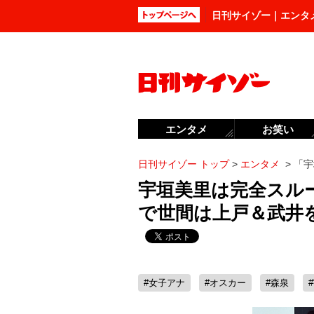
日刊サイゾー｜エンタ
エンタメ
お笑い
日刊サイゾー トップ
>
エンタメ
>
「宇
宇垣美里は完全スルー
で世間は上戸＆武井
#女子アナ
#オスカー
#森泉