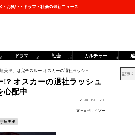
メ・お笑い・ドラマ・社会の最新ニュース
ドラマ
社会
カルチャー
連
垣美里」は完全スルー オスカーの退社ラッシュ
!? オスカーの退社ラッシュ
を心配中
2020/10/20 15:00
文＝
日刊サイゾー
#宇垣美里