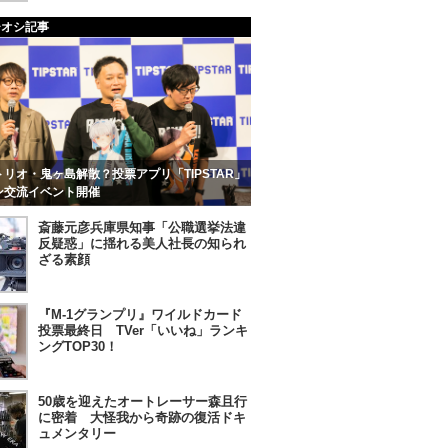
チオシ記事
リオ・鬼ヶ島解散？投票アプリ「TIPSTAR」
ン交流イベント開催
斎藤元彦兵庫県知事「公職選挙法違
反疑惑」に揺れる美人社長の知られ
ざる素顔
『M-1グランプリ』ワイルドカード
投票最終日 TVer「いいね」ランキ
ングTOP30！
50歳を迎えたオートレーサー森且行
に密着 大怪我から奇跡の復活ドキ
ュメンタリー