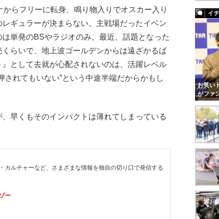
アナからフリーに転身、鳴り物入りでオスカー入り
イ
のレギュラーが決まらない。主戦場だったイベン
のは単発のBSやラジオのみ。最近、話題となった
売くらいで、地上波ゴールデンからは遠ざかるば
ト』として去就が心配されないのは、活躍レベル
押されてもいない”という中途半端だからかもし
お笑いト
がファ
、早くもそのインパクトは薄れてしまっている
・カルチャーなど、さまざまな情報を独自の切り口で発信する
ゾー