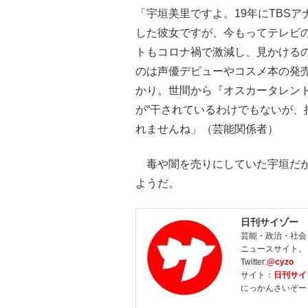
「宇垣美里ですよ。19年にTBS
した彼女ですが、今もってテレビ
トもコロナ禍で激減し、見かける
のは声優デビューやコスメ本の発
かり。世間から『オスカータレン
が“干されているわけでもないが、
れませんね」（芸能関係者）
毒や闇を売りにしていた宇垣だが
ようだ。
日刊サイゾー
芸能・政治・社会
ニュースサイト。
Twitter:
@cyzo
サイト：
日刊サイ
にっかんさいぞー