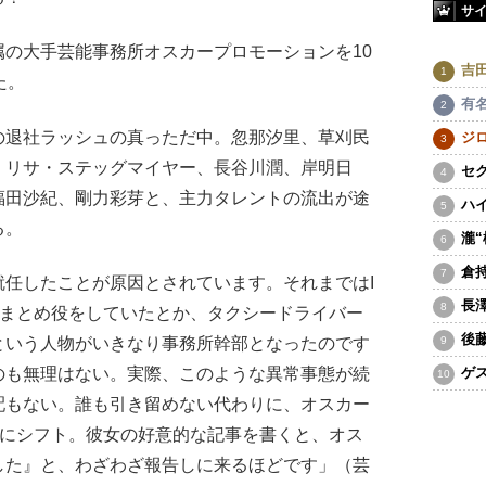
サ
の大手芸能事務所オスカープロモーションを10
吉
た。
有
退社ラッシュの真っただ中。忽那汐里、草刈民
ジ
、リサ・ステッグマイヤー、長谷川潤、岸明日
セ
福田沙紀、剛力彩芽と、主力タレントの流出が途
ハ
る。
瀧
倉
任したことが原因とされています。それまではI
長
のまとめ役をしていたとか、タクシードライバー
後
という人物がいきなり事務所幹部となったのです
のも無理はない。実際、このような異常事態が続
ゲ
配もない。誰も引き留めない代わりに、オスカー
択にシフト。彼女の好意的な記事を書くと、オス
した』と、わざわざ報告しに来るほどです」（芸