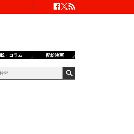
載・コラム
配給映画