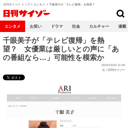
日刊サイゾー トップ
>
エンタメ
>
千眼美子が「テレビ復帰」を熱望？
日刊サイゾー
エンタメ
お笑い
ドラマ
社会
カルチャー
連載
千眼美子が「テレビ復帰」を熱
望？ 女優業は厳しいとの声に「あ
の番組なら…」可能性を模索か
2020/10/22 11:00
文＝
日刊サイゾー