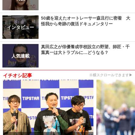
50歳を迎えたオートレーサー森且行に密着 大
怪我から奇跡の復活ドキュメンタリー
インタビュー
真田広之が俳優養成学校設立の野望、師匠・千
葉真一は大トラブルに…どうなる？
人気連載
イチオシ記事
※横スクロールできます▶