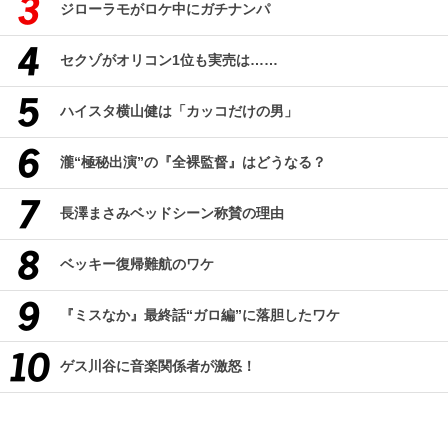
ジローラモがロケ中にガチナンパ
セクゾがオリコン1位も実売は……
ハイスタ横山健は「カッコだけの男」
瀧“極秘出演”の『全裸監督』はどうなる？
長澤まさみベッドシーン称賛の理由
ベッキー復帰難航のワケ
『ミスなか』最終話“ガロ編”に落胆したワケ
ゲス川谷に音楽関係者が激怒！