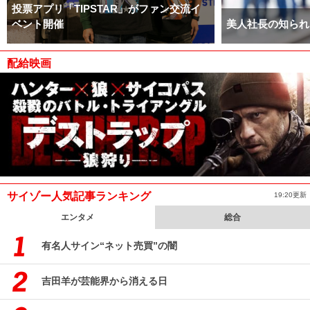
投票アプリ「TIPSTAR」がファン交流イ
ベント開催
美人社長の知られ
配給映画
サイゾー人気記事ランキング
19:20更新
エンタメ
総合
有名人サイン“ネット売買”の闇
吉田羊が芸能界から消える日