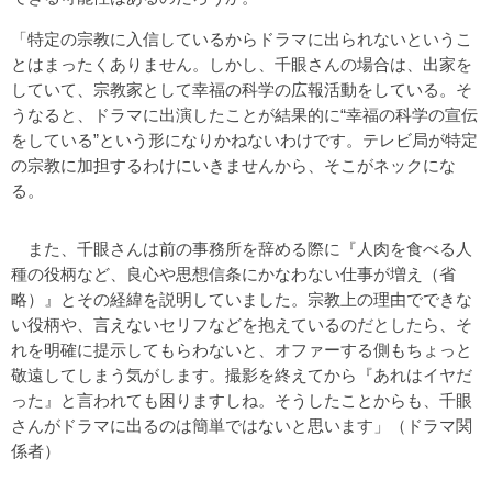
「特定の宗教に入信しているからドラマに出られないというこ
とはまったくありません。しかし、千眼さんの場合は、出家を
していて、宗教家として幸福の科学の広報活動をしている。そ
うなると、ドラマに出演したことが結果的に“幸福の科学の宣伝
をしている”という形になりかねないわけです。テレビ局が特定
の宗教に加担するわけにいきませんから、そこがネックにな
る。
また、千眼さんは前の事務所を辞める際に『人肉を食べる人
種の役柄など、良心や思想信条にかなわない仕事が増え（省
略）』とその経緯を説明していました。宗教上の理由でできな
い役柄や、言えないセリフなどを抱えているのだとしたら、そ
れを明確に提示してもらわないと、オファーする側もちょっと
敬遠してしまう気がします。撮影を終えてから『あれはイヤだ
った』と言われても困りますしね。そうしたことからも、千眼
さんがドラマに出るのは簡単ではないと思います」（ドラマ関
係者）