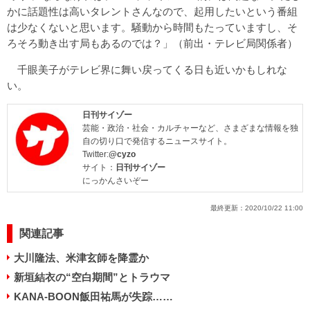
かに話題性は高いタレントさんなので、起用したいという番組
は少なくないと思います。騒動から時間もたっていますし、そ
ろそろ動き出す局もあるのでは？」（前出・テレビ局関係者）
千眼美子がテレビ界に舞い戻ってくる日も近いかもしれな
い。
日刊サイゾー
芸能・政治・社会・カルチャーなど、さまざまな情報を独
自の切り口で発信するニュースサイト。
Twitter:
@cyzo
サイト：
日刊サイゾー
にっかんさいぞー
最終更新：
2020/10/22 11:00
関連記事
大川隆法、米津玄師を降霊か
新垣結衣の“空白期間”とトラウマ
KANA-BOON飯田祐馬が失踪……