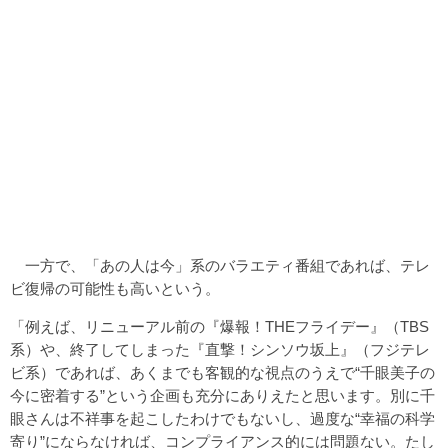
一方で、「あの人は今」系のバラエティ番組であれば、テレ
ビ復帰の可能性も高いという。
「例えば、リニューアル前の『爆報！THEフライデー』（TBS
系）や、終了してしまった『直撃！シンソウ坂上』（フジテレ
ビ系）であれば、あくまでも客観的な視点のうえで“千眼美子の
今に密着する”という企画も充分にありえたと思います。別に千
眼さんは不祥事を起こしたわけでもないし、過度な“幸福の科学
寄り”にならなければ、コンプライアンス的には問題ない。たし