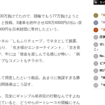
サ
『M
0万負けてたので、競輪でもう77万負けようと
投稿。3連単を的中させ326万4000円の払い戻
『M
000円を日本財団に寄付したという。
『
圧
ャンネル「しもふりチューブ」でネタとして披露。
せ
おり、「生き様がエンターテイメント」「古き良
こ」
が、中には「借金を楽しんでる感じが怖い」「病
No
ィブなコメントもチラホラ。
ビ
M1
て用意したという粗品。あまりに無謀すぎる勝
『
技関係者はこう話す。
『
も、完全にギャンブル依存症の行動なんですよね
見ていると、どうやらボートレースや競輪にそん