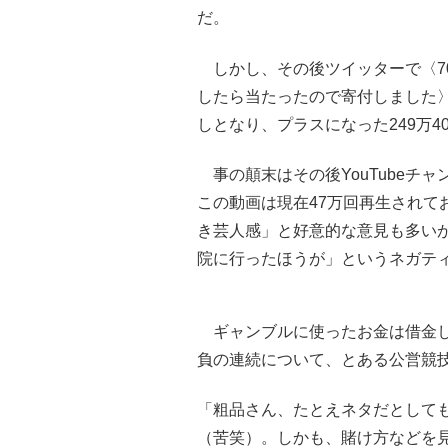
だ。
しかし、その後ツイッターで〈70
したら当たったので寄付しました〉と
しとなり、プラスになった249万4
事の顛末はその後YouTubeチ
この動画は現在47万回再生されて
き芸人感」と好意的な意見も多い
院に行ったほうが」というネガテ
ギャンブルに使ったお金は借金し
負の連続について、とある公営競
「粗品さん、たとえネタだとして
（苦笑）。しかも、賭け方などを