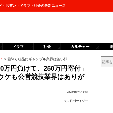
メ・お笑い・ドラマ・社会の最新ニュース
ドラマ
社会
カルチャー
連
い
>
霜降り粗品にギャンブル業界は苦い顔
00万円負けて、250万円寄付」
ウケも公営競技業界はありが
2020/10/25 14:00
文＝
日刊サイゾー