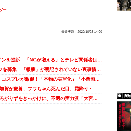
ゾー
最終更新：
2020/10/25 14:00
吉本と霜降りせいやが文春オンラインを提訴 「NGが増える」とテレビ関係者は困惑？
霜降り明星がYouTube編集スタッフを募集 「報酬」が明記されていない裏事情とは？
霜降り明星・粗品の『ワンピース』コスプレが激似！「本物の実写化」「小栗旬より似てる」の声
お笑い第7世代が疲弊！ かが屋・加賀が療養、フワちゃん死んだ目、霜降り・せいやラジオ2週欠席で心配の声
配
お笑い第7世代を猛追撃！ すゑひろがりずをきっかけに、不遇の実力派「大宮セブン」に注目集まる