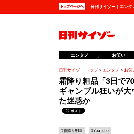
日刊サイゾー｜エンタ
エンタメ
お笑い
日刊サイゾー トップ
>
エンタメ
>
お笑
霜降り粗品「3日で7
ギャンブル狂いが大
た迷惑か
#霜降り明星
#YouTube