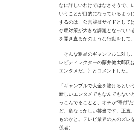
なに詳しいわけではなさそうで、レ
いうことが目的になっているよう
するのは、公営競技サイドとして
存症対策が大きな課題となってい
を開き直るかのような行動をして
そんな粗品のギャンブルに対し、
レビディレクターの藤井健太郎氏
エンタメだ。〉とコメントした。
「ギャンブルで大金を賭けるというの
新しいエンタメでもなんでもない
っこんでることと、オチが“寄付”
ど、危なっかしい芸当です。正直
ものかと。テレビ業界の人のズレ
係者）