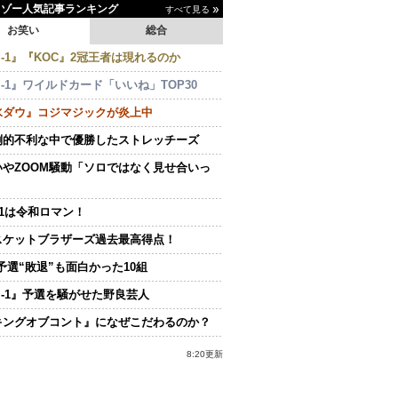
イゾー人気記事ランキング
すべて見る
お笑い
総合
-1』『KOC』2冠王者は現れるのか
-1』ワイルドカード「いいね」TOP30
水ダウ』コジマジックが炎上中
倒的不利な中で優勝したストレッチーズ
いやZOOM騒動「ソロではなく見せ合いっ
.1は令和ロマン！
スケットブラザーズ過去最高得点！
予選“敗退”も面白かった10組
M-1』予選を騒がせた野良芸人
キングオブコント』になぜこだわるのか？
8:20更新