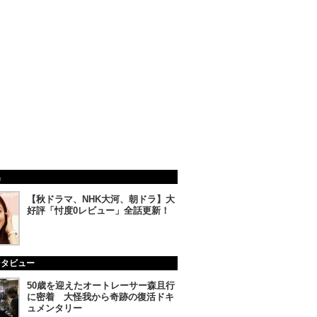
集
【秋ドラマ、NHK大河、朝ドラ】大
好評「忖度0レビュー」全話更新！
ンタビュー
50歳を迎えたオートレーサー森且行
に密着 大怪我から奇跡の復活ドキ
ュメンタリー