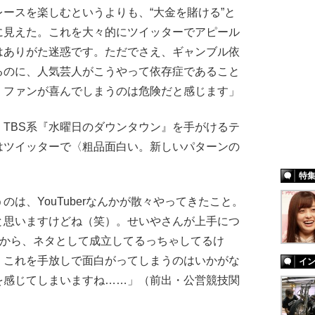
ースを楽しむというよりも、“大金を賭ける”と
に見えた。これを大々的にツイッターでアピール
はありがた迷惑です。ただでさえ、ギャンブル依
るのに、人気芸人がこうやって依存症であること
、ファンが喜んでしまうのは危険だと感じます」
TBS系『水曜日のダウンタウン』を手がけるテ
はツイッターで〈粗品面白い。新しいパターンの
特
は、YouTuberなんかが散々やってきたこと。
と思いますけどね（笑）。せいやさんが上手につ
だから、ネタとして成立してるっちゃしてるけ
、これを手放しで面白がってしまうのはいかがな
イ
を感じてしまいますね……」（前出・公営競技関