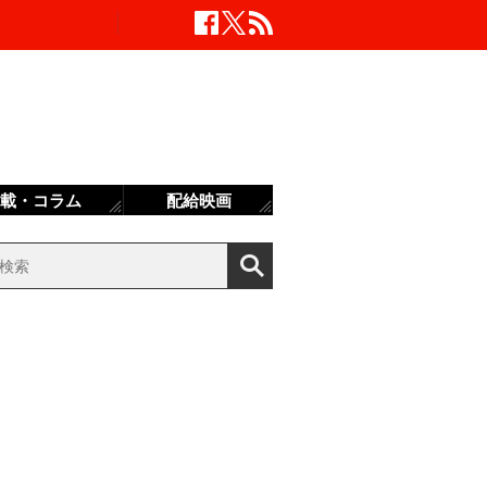
載・コラム
配給映画