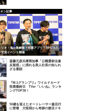
チオシ記事
リオ・鬼ヶ島解散？投票アプリ「TIPSTAR」
ン交流イベント開催
斎藤元彦兵庫県知事「公職選挙法違
反疑惑」に揺れる美人社長の知られ
ざる素顔
『M-1グランプリ』ワイルドカード
投票最終日 TVer「いいね」ランキ
ングTOP30！
50歳を迎えたオートレーサー森且行
に密着 大怪我から奇跡の復活ドキ