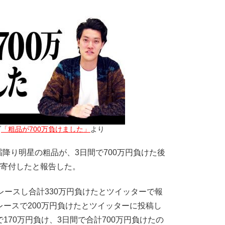
ブ
「粗品が700万負けました」
より
り明星の粗品が、3日間で700万円負けた後
を寄付したと報告した。
レースし合計330万円負けたとツイッターで報
レースで200万円負けたとツイッターに投稿し
170万円負け、3日間で合計700万円負けたの