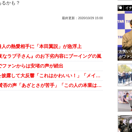
あるかも？
イ
最終更新：
2020/10/29 15:00
勇人の熱愛相手に「本田翼説」が急浮上
お笑いト
な夜なラブ子さん』のお下劣内容にブーイングの嵐
がファ
でファンからは安堵の声が続出
本田翼、いつもと違う猫系メイクを披露して大反響「これはかわいい！」「メイク方法教えて」
本田翼、YouTubeお着替え動画に賛否の声「あざとさが苦手」「この人の本業はなに？」