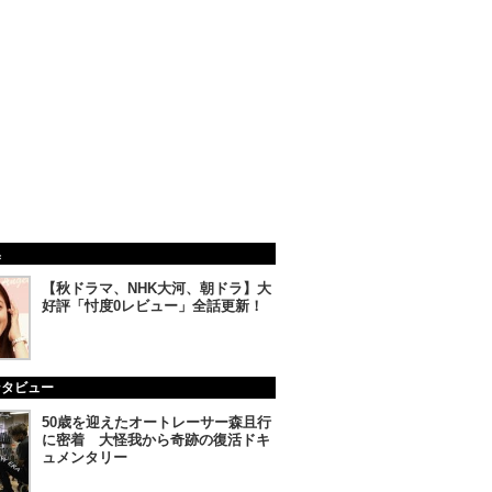
集
【秋ドラマ、NHK大河、朝ドラ】大
好評「忖度0レビュー」全話更新！
ンタビュー
50歳を迎えたオートレーサー森且行
に密着 大怪我から奇跡の復活ドキ
ュメンタリー