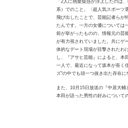
「2人に熱愛疑惑が浮上したのは、
系）でのこと。〈超人気スポーツ
飛び出したことで、芸能記者らが
たんです。一方の女優については
前が挙がったものの、情報元の芸
が有力視されていました。共にゲ
体的なデート現場が目撃されたわ
し、『アサヒ芸能』によると、本
一人で、最近になって坂本が長く
ズ”の中でも頭一つ抜き出た存在に
また、10月15日放送の『中居大
本田が語った男性の好みについて