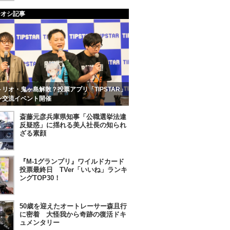
チオシ記事
リオ・鬼ヶ島解散？投票アプリ「TIPSTAR」
ン交流イベント開催
斎藤元彦兵庫県知事「公職選挙法違
反疑惑」に揺れる美人社長の知られ
ざる素顔
『M-1グランプリ』ワイルドカード
投票最終日 TVer「いいね」ランキ
ングTOP30！
50歳を迎えたオートレーサー森且行
に密着 大怪我から奇跡の復活ドキ
ュメンタリー