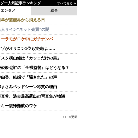
イゾー人気記事ランキング
すべて見る
エンタメ
総合
田羊が芸能界から消える日
名人サイン“ネット売買”の闇
ローラモがロケ中にガチナンパ
クゾがオリコン1位も実売は……
イスタ横山健は「カッコだけの男」
“極秘出演”の『全裸監督』はどうなる？
持由香、結婚で「騙された」の声
澤まさみベッドシーン称賛の理由
藤真希、過去最高露出の写真集が物議
ッキー復帰難航のワケ
11:20更新