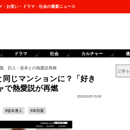
メ・お笑い・ドラマ・社会の最新ニュース
ドラマ
社会
カルチャー
連
翼、巨人・坂本との熱愛説再燃
と同じマンションに？「好き
ャで熱愛説が再燃
2020/10/29 15:00
#坂本勇人
#本田翼