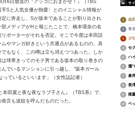
8月6日放送の『アッコにおまかせ！』（TBS
サ
選手Sと人気女優が熱愛〉とのイニシャル情報が
特定に奔走し、Sが坂本であることが割り出され
吉
一部メディアがHと報じたことで、橋本環奈の名
有
能リポーターがそれを否定。そこで今度は本田説
ジ
ームやマンガ好きという共通点があるものの、具
セ
けでもなく、この噂は立ち消えつつあった。しか
ハ
田は球界きってのモテ男である坂本の取り巻きの
瀧
住んでいるマンションに引っ越し、“坂本ガール
倉
なっているといいます」（女性誌記者）
長
輔と本田翼と夜な夜なラブ子さん』（TBS系）で、
後
の発言も波紋を呼んだものだった。
ベ