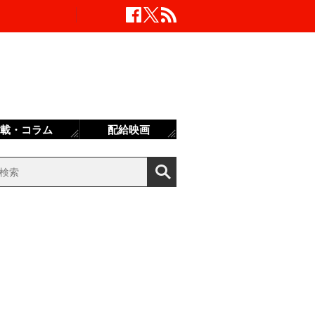
載・コラム
配給映画