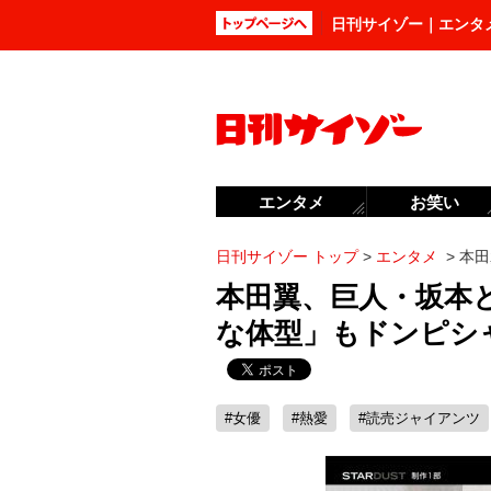
日刊サイゾー｜エンタ
エンタメ
お笑い
日刊サイゾー トップ
>
エンタメ
>
本田
本田翼、巨人・坂本
な体型」もドンピシ
#女優
#熱愛
#読売ジャイアンツ