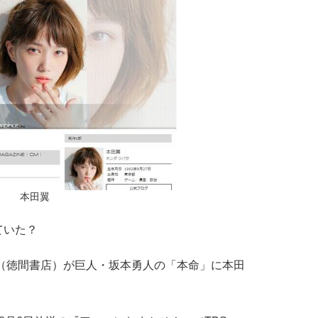
本田翼
ていた？
（徳間書店）が巨人・坂本勇人の「本命」に本田