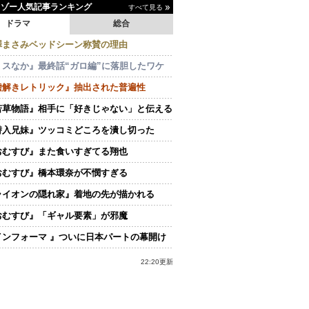
イゾー人気記事ランキング
すべて見る
ドラマ
総合
澤まさみベッドシーン称賛の理由
ミスなか』最終話“ガロ編”に落胆したワケ
嘘解きレトリック』抽出された普遍性
若草物語』相手に「好きじゃない」と伝える
潜入兄妹』ツッコミどころを潰し切った
おむすび』また食いすぎてる翔也
おむすび』橋本環奈が不憫すぎる
ライオンの隠れ家』着地の先が描かれる
おむすび』「ギャル要素」が邪魔
インフォーマ 』ついに日本パートの幕開け
22:20更新