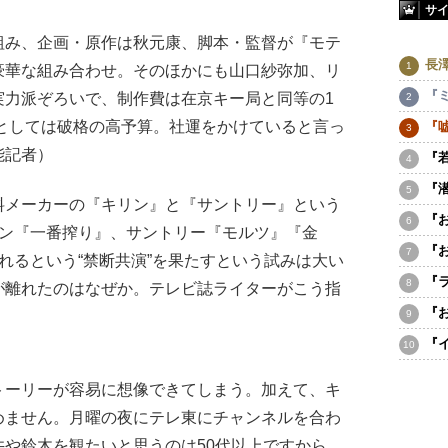
サ
組み、企画・原作は秋元康、脚本・監督が『モテ
長
豪華な組み合わせ。そのほかにも山口紗弥加、リ
『
実力派ぞろいで、制作費は在京キー局と同等の1
東としては破格の高予算。社運をかけていると言っ
『
能記者）
『
『
メーカーの『キリン』と『サントリー』という
『
リン『一番搾り』、サントリー『モルツ』『金
『
れるという“禁断共演”を果たすという試みは大い
『
が離れたのはなぜか。テレビ誌ライターがこう指
『
『
トーリーが容易に想像できてしまう。加えて、キ
めません。月曜の夜にテレ東にチャンネルを合わ
や鈴木を観たいと思うのは50代以上ですから