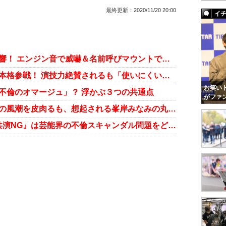
最終更新：
2020/11/20 20:00
イ
『共演NG』に青木崇高参戦で大反響！ エンジン音で威嚇＆名前呼びマウントで「田舎のヤンキーかよ」
『共演NG』に“怪優”山口紗弥加が本格参戦！ 演技力絶賛されるも「使いにくい」と言われた過去
お笑いト
不倫のオマージュ」？ 浮かぶ３つの共通点
がファ
秋元康『共演NG』で「不倫謝罪」の風潮を皮肉るも、想起される峯岸みなみの丸刈り謝罪
元乃木坂メンバーが謝罪会見…『共演NG』は芸能界の不倫スキャンダル問題をどう描くか