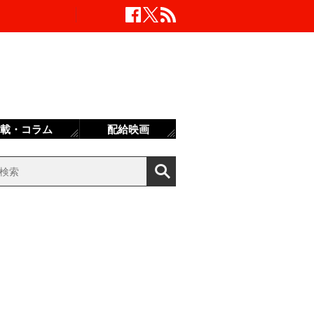
載・コラム
配給映画