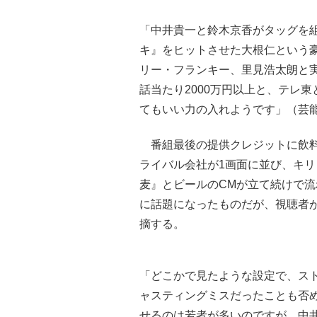
「中井貴一と鈴木京香がタッグを
キ』をヒットさせた大根仁という
リー・フランキー、里見浩太朗と
話当たり2000万円以上と、テレ
てもいい力の入れようです」（芸
番組最後の提供クレジットに飲料
ライバル会社が1画面に並び、キ
麦』とビールのCMが立て続けで流
に話題になったものだが、視聴者
摘する。
「どこかで見たような設定で、ス
ャスティングミスだったことも否
せるのは若者が多いのですが、中井