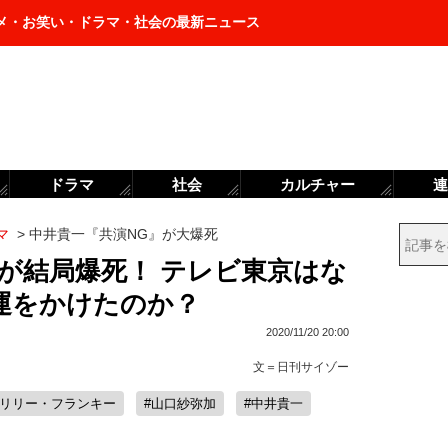
メ・お笑い・ドラマ・社会の最新ニュース
ドラマ
社会
カルチャー
連
マ
>
中井貴一『共演NG』が大爆死
が結局爆死！ テレビ東京はな
運をかけたのか？
2020/11/20 20:00
文＝
日刊サイゾー
#リリー・フランキー
#山口紗弥加
#中井貴一