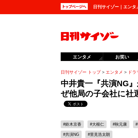
日刊サイゾー｜エンタ
エンタメ
お笑い
日刊サイゾー トップ
>
エンタメ
>
ドラ
中井貴一『共演NG』
ぜ他局の子会社に社
#鈴木京香
#大根仁
#秋元康
#共演NG
#里見浩太朗