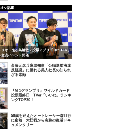
チオシ記事
リオ・鬼ヶ島解散？投票アプリ「TIPSTAR」
ン交流イベント開催
斎藤元彦兵庫県知事「公職選挙法違
反疑惑」に揺れる美人社長の知られ
ざる素顔
『M-1グランプリ』ワイルドカード
投票最終日 TVer「いいね」ランキ
ングTOP30！
50歳を迎えたオートレーサー森且行
に密着 大怪我から奇跡の復活ドキ
ュメンタリー