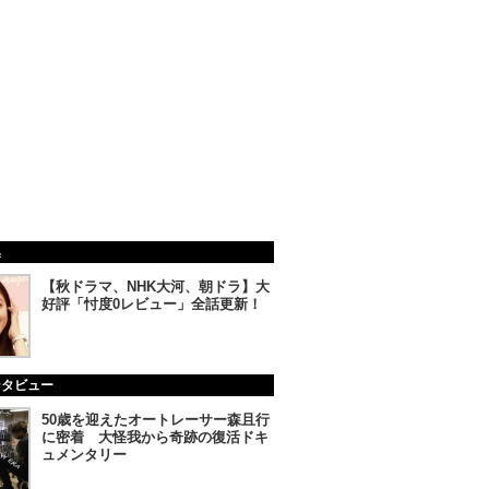
集
【秋ドラマ、NHK大河、朝ドラ】大
好評「忖度0レビュー」全話更新！
ンタビュー
50歳を迎えたオートレーサー森且行
に密着 大怪我から奇跡の復活ドキ
ュメンタリー