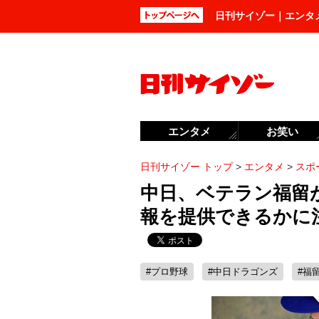
日刊サイゾー｜エンタ
エンタメ
お笑い
日刊サイゾー トップ
>
エンタメ
>
スポ
中日、ベテラン福留が
報を提供できるかに
#プロ野球
#中日ドラゴンズ
#福