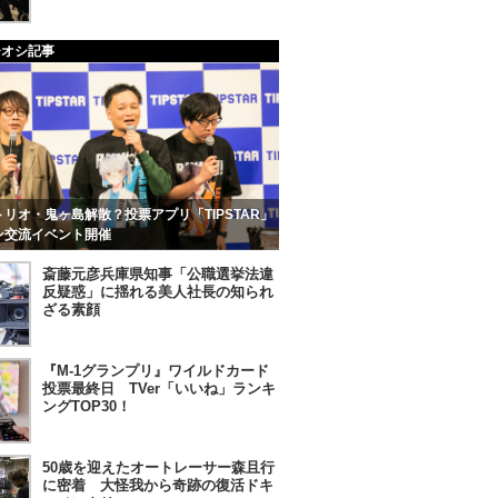
チオシ記事
リオ・鬼ヶ島解散？投票アプリ「TIPSTAR」
ン交流イベント開催
斎藤元彦兵庫県知事「公職選挙法違
反疑惑」に揺れる美人社長の知られ
ざる素顔
『M-1グランプリ』ワイルドカード
投票最終日 TVer「いいね」ランキ
ングTOP30！
50歳を迎えたオートレーサー森且行
に密着 大怪我から奇跡の復活ドキ