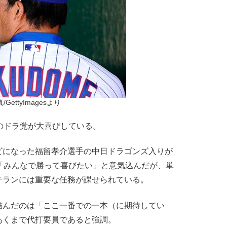
/GettyImagesより
のドラ党が大喜びしている。
になった福留孝介選手の中日ドラゴンズ入りが
「みんなで勝って喜びたい」と意気込んだが、単
テランには重要な任務が課せられている。
んだのは「ここ一番での一本（に期待してい
あくまで代打要員であると強調。