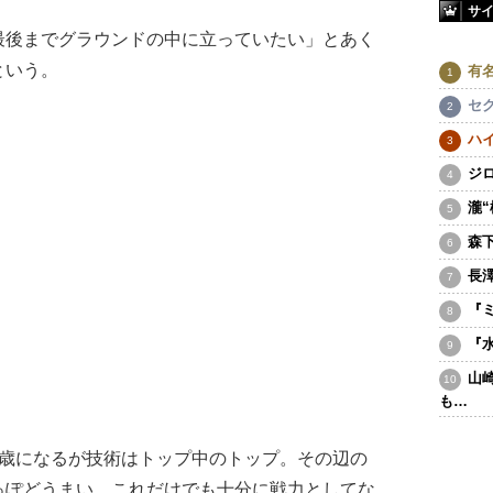
サ
後までグラウンドの中に立っていたい」とあく
という。
有
セ
ハ
ジ
瀧
森
長
『
『
山
も…
4歳になるが技術はトップ中のトップ。その辺の
っぽどうまい。これだけでも十分に戦力としてな