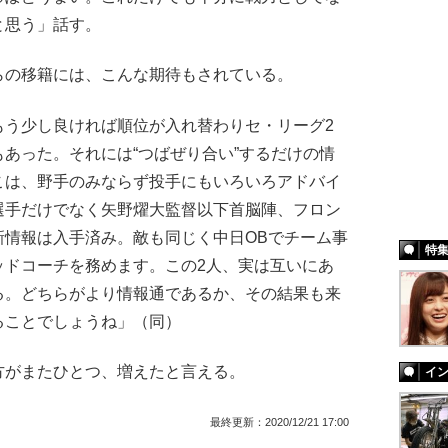
と思う」話す。
の移籍には、こんな期待もされている。
もう少し良ければ順位が入れ替わりセ・リーグ2
あった。それには“つばぜり合い”するだけの情
こは、野手のみならず投手にもいろいろアドバイ
選手だけでなく矢野燿大監督以下首脳陣、フロン
新情報は入手済み。敵も同じく中日OBでチーム事
特
ッドコーチを務めます。この2人、実は互いにあ
る。どちらがより情報通であるか、その結果も来
ることでしょうね」（同）
がまたひとつ、増えたと言える。
イ
最終更新：
2020/12/21 17:00