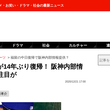
メ・お笑い・ドラマ・社会の最新ニュース
ドラマ
社会
カルチャー
連
ーツ
>
福留の中日復帰で阪神内部情報提供？
14年ぶり復帰！ 阪神内部情
注目が
2020/12/21 17:00
留孝介