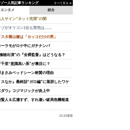
イゾー人気記事ランキング
すべて見る
エンタメ
総合
名人サイン“ネット売買”の闇
クゾがオリコン1位も実売は……
イスタ横山健は「カッコだけの男」
ローラモがロケ中にガチナンパ
“極秘出演”の『全裸監督』はどうなる？
下千里“意識高い系”が裏目に？
澤まさみベッドシーン称賛の理由
ミスなか』最終話“ガロ編”に落胆したワケ
水ダウ』コジマジックが炎上中
崎賢人＆広瀬すず、すれ違い破局危機報道
23:20更新