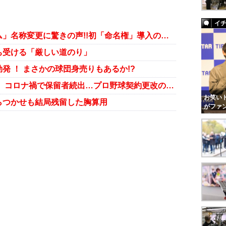
イ
ナゴヤドーム、「バンテリンドーム」名称変更に驚きの声!!初「命名権」導入の悩ましい懐事情
ち受ける「厳しい道のり」
発 ！ まさかの球団身売りもあるか!?
中日ドラゴンズ契約更改が大荒れ！ コロナ禍で保留者続出…プロ野球契約更改の実情
お笑いト
らつかせも結局残留した胸算用
がファ