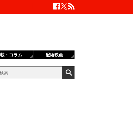
載・コラム
配給映画