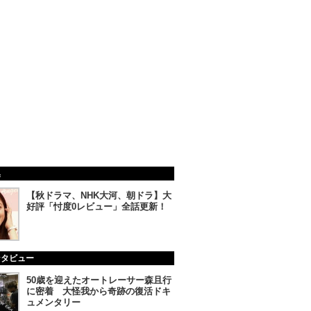
集
【秋ドラマ、NHK大河、朝ドラ】大
好評「忖度0レビュー」全話更新！
ンタビュー
50歳を迎えたオートレーサー森且行
に密着 大怪我から奇跡の復活ドキ
ュメンタリー