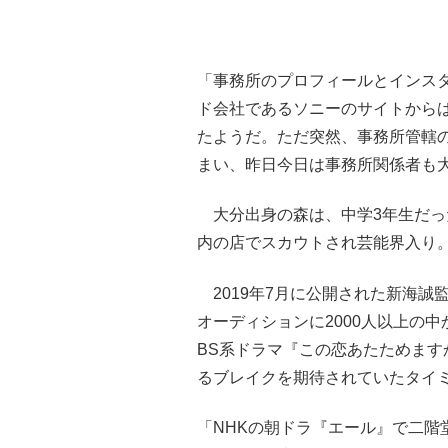
「事務所のプロフィールとインス
ド会社であるソニーのサイトから
たようだ。ただ突然、事務所管轄の
まい、昨日今日は事務所関係者も
大分出身の森は、中学3年生だっ
内の店でスカウトされ芸能界入り
2019年7月に公開された新海誠
オーディションに2000人以上の中
BS系ドラマ『この恋あたためま
るブレイクを期待されていたタイ
「NHKの朝ドラ『エール』で二階