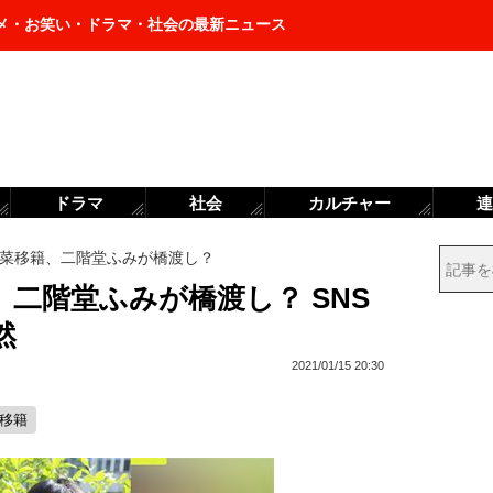
メ・お笑い・ドラマ・社会の最新ニュース
ドラマ
社会
カルチャー
連
菜移籍、二階堂ふみが橋渡し？
二階堂ふみが橋渡し？ SNS
然
2021/01/15 20:30
#移籍