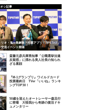
チオシ記事
リオ・鬼ヶ島解散？投票アプリ「TIPSTAR」
ン交流イベント開催
斎藤元彦兵庫県知事「公職選挙法違
反疑惑」に揺れる美人社長の知られ
ざる素顔
『M-1グランプリ』ワイルドカード
投票最終日 TVer「いいね」ランキ
ングTOP30！
50歳を迎えたオートレーサー森且行
に密着 大怪我から奇跡の復活ドキ
ュメンタリー