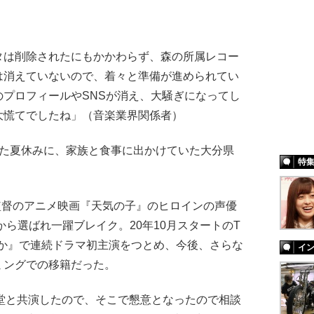
タは削除されたにもかかわらず、森の所属レコー
は消えていないので、着々と準備が進められてい
プロフィールやSNSが消え、大騒ぎになってし
大慌てでしたね」（音楽業界関係者）
た夏休みに、家族と食事に出かけていた大分県
特
。
監督のアニメ映画『天気の子』のヒロインの声優
から選ばれ一躍ブレイク。20年10月スタートのT
すか』で連続ドラマ初主演をつとめ、今後、さらな
イ
ミングでの移籍だった。
堂と共演したので、そこで懇意となったので相談