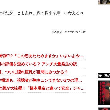
ずだが、ともあれ、森の将来を第一に考えるべ
最終更新：
2022/11/24 12:12
中村倫也と森七菜に“クリスマスの奇跡”!?『この恋あたためますか』いよいよ今夜最終回
の評価を歪めている？ アンチ大量発生の訳
演、ついに隠れ巨乳が世間にみつかる？
配
森七菜と中村倫也に恋愛ドラマ決定報道も、視聴者が胸キュンできない2つの理由とは？
SixTONES 松村北斗の相手役に森七菜が大抜擢！「橋本環奈と違って安全」ジャニーズファンも安心のワケ