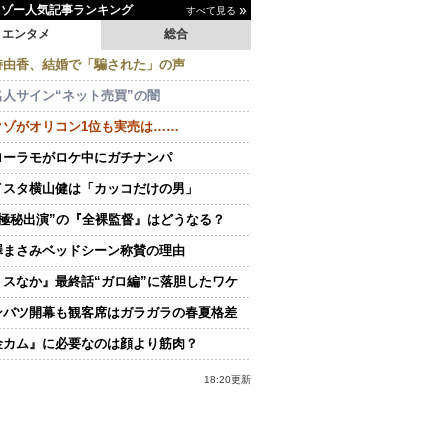
イゾー人気記事ランキング
すべて見る
エンタメ
総合
持由香、結婚で「騙された」の声
名人サイン“ネット売買”の闇
クゾがオリコン1位も実売は……
ローラモがロケ中にガチナンパ
イスタ横山健は「カッコだけの男」
“極秘出演”の『全裸監督』はどうなる？
澤まさみベッドシーン称賛の理由
ミスなか』最終話“ガロ編”に落胆したワケ
ンバツ開幕も観客席はガラガラの春夏格差
金カム』に必要なのは顔より筋肉？
18:20更新