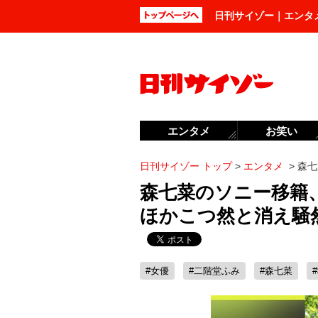
日刊サイゾー｜エンタ
エンタメ
お笑い
日刊サイゾー トップ
>
エンタメ
>
森七
森七菜のソニー移籍、
ほかこつ然と消え騒
#女優
#二階堂ふみ
#森七菜