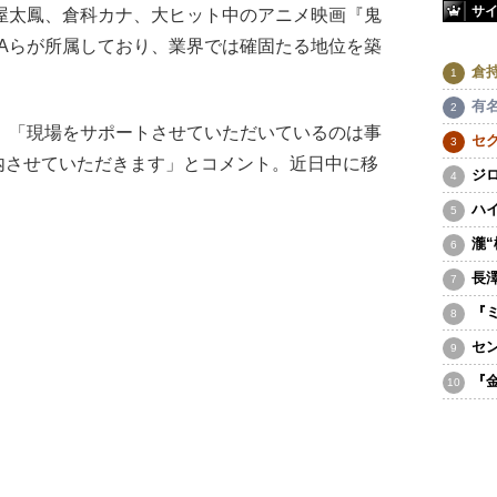
サ
屋太鳳、倉科カナ、大ヒット中のアニメ映画『鬼
SAらが所属しており、業界では確固たる地位を築
倉
有
、「現場をサポートさせていただいているのは事
セ
内させていただきます」とコメント。近日中に移
ジ
ハ
瀧
長
『
セ
『