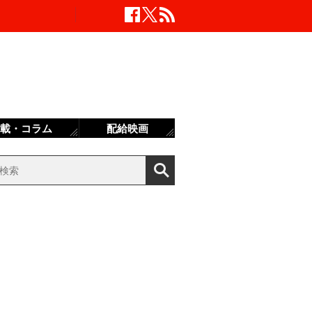
載・コラム
配給映画