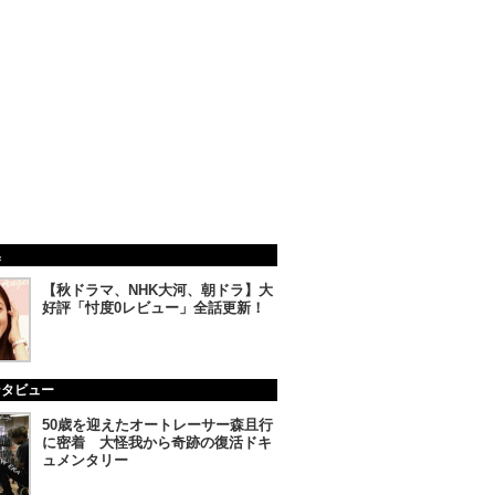
集
【秋ドラマ、NHK大河、朝ドラ】大
好評「忖度0レビュー」全話更新！
ンタビュー
50歳を迎えたオートレーサー森且行
に密着 大怪我から奇跡の復活ドキ
ュメンタリー