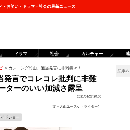
メ・お笑い・ドラマ・社会の最新ニュース
ドラマ
社会
カルチャー
連
ビ
>
カンニング竹山、適当発言に非難轟々！
当発言でコレコレ批判に非難
テーターのいい加減さ露呈
2021/01/27 20:30
文＝
大山ユースケ（ライター）
ワイドショー