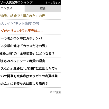
イゾー人気記事ランキング
すべて見る
エンタメ
総合
持由香、結婚で「騙された」の声
名人サイン“ネット売買”の闇
クゾがオリコン1位も実売は……
ローラモがロケ中にガチナンパ
イスタ横山健は「カッコだけの男」
“極秘出演”の『全裸監督』はどうなる？
澤まさみベッドシーン称賛の理由
ミスなか』最終話“ガロ編”に落胆したワケ
ンバツ開幕も観客席はガラガラの春夏格差
金カム』に必要なのは顔より筋肉？
17:20更新