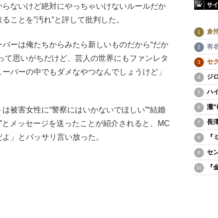
サ
からないけど絶対にやっちゃいけないルールだか
ることを”汚れ”と評して批判した。
倉
バーは俺たちからみたら新しいものだから“だか
有
”って思いがちだけど、芸人の世界にもファンレタ
セ
ューバーの中でもダメなやつなんでしょうけど」
ジ
ハ
瀧
被害女性に“警察にはいかないでほしい”“結婚
長
る”とメッセージを送ったことが紹介されると、MC
だよ」とバッサリ言い放った。
『
セ
『