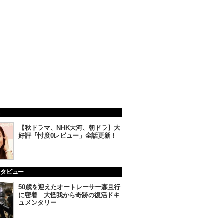
集
【秋ドラマ、NHK大河、朝ドラ】大
好評「忖度0レビュー」全話更新！
ンタビュー
50歳を迎えたオートレーサー森且行
に密着 大怪我から奇跡の復活ドキ
ュメンタリー