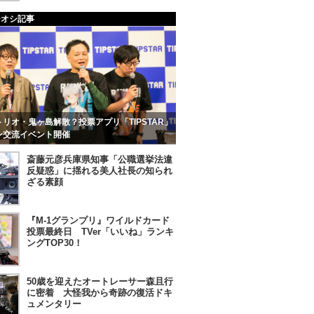
チオシ記事
リオ・鬼ヶ島解散？投票アプリ「TIPSTAR」
ン交流イベント開催
斎藤元彦兵庫県知事「公職選挙法違
反疑惑」に揺れる美人社長の知られ
ざる素顔
『M-1グランプリ』ワイルドカード
投票最終日 TVer「いいね」ランキ
ングTOP30！
50歳を迎えたオートレーサー森且行
に密着 大怪我から奇跡の復活ドキ
ュメンタリー