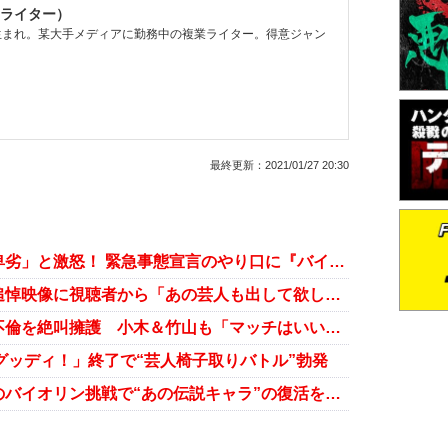
ライター）
県生まれ。某大手メディアに勤務中の複業ライター。得意ジャン
最終更新：
2021/01/27 20:30
おぎやはぎ矢作も「公表は本当に卑劣」と激怒！ 緊急事態宣言のやり口に『バイキング』出演陣が猛反発
『エンタの神様』桜塚やっくんの追悼映像に視聴者から「あの芸人も出して欲しかった」の声
坂上忍、今日も開き直ってマッチ不倫を絶叫擁護 小木＆竹山も「マッチはいい不倫」とうたうおぞましさ
「グッディ！」終了で“芸人椅子取りバトル”勃発
カンニング竹山、ステイホーム中のバイオリン挑戦で“あの伝説キャラ”の復活を望む声