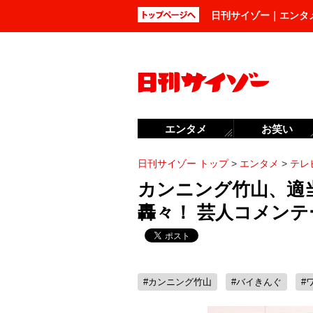
日刊サイゾー｜エンタ
エンタメ
お笑い
日刊サイゾー トップ
>
エンタメ
>
テレ
カンニング竹山、適
轟々！ 芸人コメン
#カンニング竹山
#バイきんぐ
#