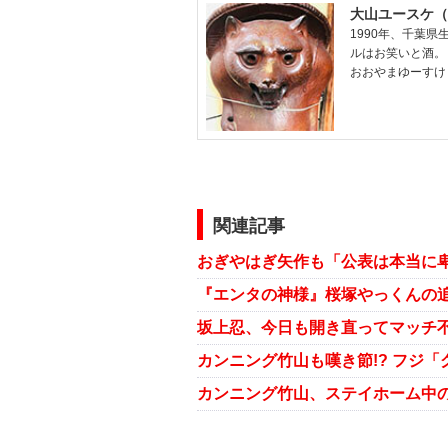
大山ユースケ（
1990年、千葉
ルはお笑いと酒。
おおやまゆーすけ
関連記事
カンニング竹山も嘆き節!? フジ