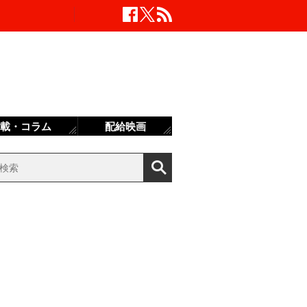
載・コラム
配給映画