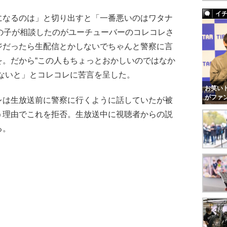
イ
なるのは」と切り出すと「一番悪いのはワタナ
の子が相談したのがユーチューバーのコレコレさ
ジだったら生配信とかしないでちゃんと警察に言
を。だから“この人もちょっとおかしいのではなか
ないと」とコレコレに苦言を呈した。
お笑いト
がファ
は生放送前に警察に行くように話していたが被
う理由でこれを拒否。生放送中に視聴者からの説
る。