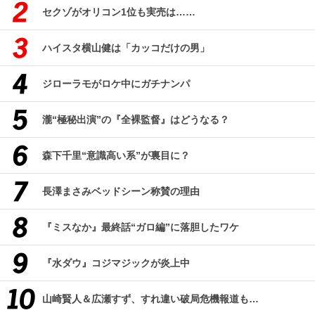
セクゾがオリコン1位も実売は……
ハイスタ横山健は「カッコだけの男」
ジローラモがロケ中にガチナンパ
瀧“極秘出演”の『全裸監督』はどうなる？
森下千里“意識高い系”が裏目に？
長澤まさみベッドシーン称賛の理由
『ミスなか』最終話“ガロ編”に落胆したワケ
『水ダウ』コジマジックが炎上中
山崎賢人＆広瀬すず、すれ違い破局危機報道も…