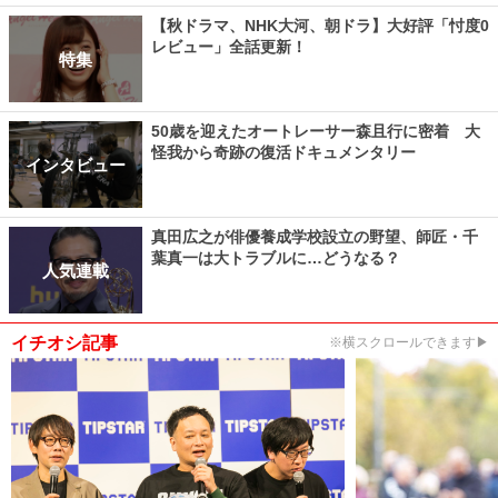
【秋ドラマ、NHK大河、朝ドラ】大好評「忖度0
レビュー」全話更新！
特集
50歳を迎えたオートレーサー森且行に密着 大
怪我から奇跡の復活ドキュメンタリー
インタビュー
真田広之が俳優養成学校設立の野望、師匠・千
葉真一は大トラブルに…どうなる？
人気連載
イチオシ記事
※横スクロールできます▶