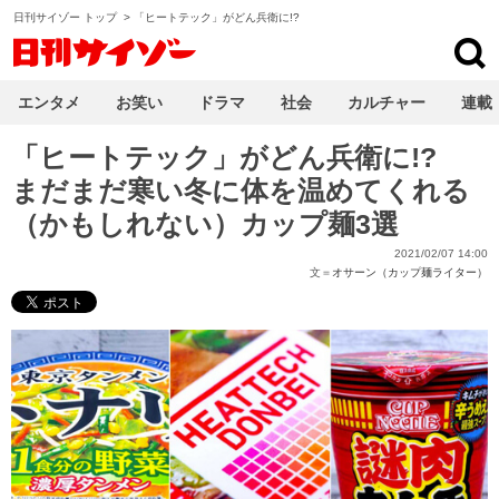
日刊サイゾー トップ
>
「ヒートテック」がどん兵衛に!?
日刊サイゾー
エンタメ
お笑い
ドラマ
社会
カルチャー
連載
「ヒートテック」がどん兵衛に!?
まだまだ寒い冬に体を温めてくれる
（かもしれない）カップ麺3選
2021/02/07 14:00
文＝
オサーン（カップ麺ライター）