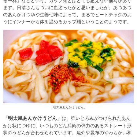
る一杯」などという、カップ麺とはとても思えない描写があり
ます。日清さんもついに血迷ったかと思いましたが、あつあつ
のあんかけつゆや生姜七味によって、まるでヒートテックのよ
うにインナーから体を温めるカップ麺ということのようです。
「明太風あんかけうどん」
「明太風あんかけうどん」
は、強いとろみがつけられたあん
かけ状につゆに、いつものどん兵衛の弾力のあるストレート形
状のうどんが合わせられています。魚介や昆布のやわらかい和