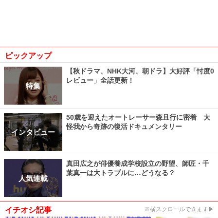
ピックアップ
【秋ドラマ、NHK大河、朝ドラ】大好評「忖度0
レビュー」全話更新！
特集
50歳を迎えたオートレーサー森且行に密着 大
怪我から奇跡の復活ドキュメンタリー
インタビュー
真田広之が俳優養成学校設立の野望、師匠・千
葉真一は大トラブルに…どうなる？
人気連載
イチオシ記事
※横スクロールできます▶