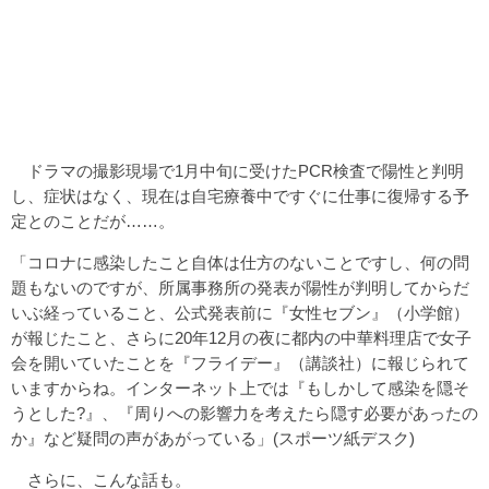
ドラマの撮影現場で1月中旬に受けたPCR検査で陽性と判明
し、症状はなく、現在は自宅療養中ですぐに仕事に復帰する予
定とのことだが……。
「コロナに感染したこと自体は仕方のないことですし、何の問
題もないのですが、所属事務所の発表が陽性が判明してからだ
いぶ経っていること、公式発表前に『女性セブン』（小学館）
が報じたこと、さらに20年12月の夜に都内の中華料理店で女子
会を開いていたことを『フライデー』（講談社）に報じられて
いますからね。インターネット上では『もしかして感染を隠そ
うとした?』、『周りへの影響力を考えたら隠す必要があったの
か』など疑問の声があがっている」(スポーツ紙デスク)
さらに、こんな話も。