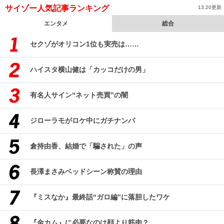
サイゾー人気記事ランキング
13:20更新
エンタメ
総合
セクゾがオリコン1位も実売は……
ハイスタ横山健は「カッコだけの男」
有名人サイン“ネット売買”の闇
ジローラモがロケ中にガチナンパ
倉持由香、結婚で「騙された」の声
長澤まさみベッドシーン称賛の理由
『ミスなか』最終話“ガロ編”に落胆したワケ
『金カム』に必要なのは顔より筋肉？