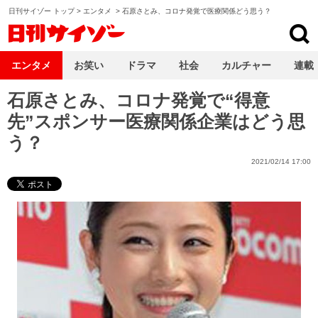
日刊サイゾー トップ
>
エンタメ
>
石原さとみ、コロナ発覚で医療関係どう思う？
日刊サイゾー
エンタメ
お笑い
ドラマ
社会
カルチャー
連載
石原さとみ、コロナ発覚で“得意
先”スポンサー医療関係企業はどう思
う？
2021/02/14 17:00