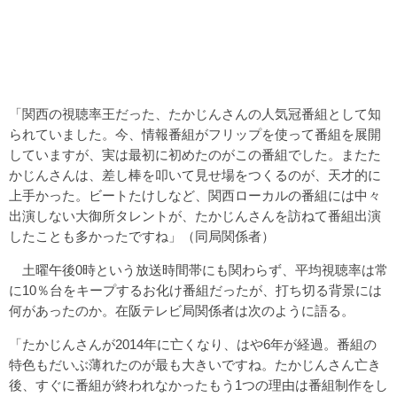
「関西の視聴率王だった、たかじんさんの人気冠番組として知
られていました。今、情報番組がフリップを使って番組を展開
していますが、実は最初に初めたのがこの番組でした。またた
かじんさんは、差し棒を叩いて見せ場をつくるのが、天才的に
上手かった。ビートたけしなど、関西ローカルの番組には中々
出演しない大御所タレントが、たかじんさんを訪ねて番組出演
したことも多かったですね」（同局関係者）
土曜午後0時という放送時間帯にも関わらず、平均視聴率は常
に10％台をキープするお化け番組だったが、打ち切る背景には
何があったのか。在阪テレビ局関係者は次のように語る。
「たかじんさんが2014年に亡くなり、はや6年が経過。番組の
特色もだいぶ薄れたのが最も大きいですね。たかじんさん亡き
後、すぐに番組が終われなかったもう1つの理由は番組制作をし