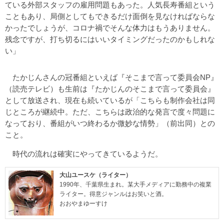
ている外部スタッフの雇用問題もあった。人気長寿番組という
こともあり、局側としてもできるだけ面倒を見なければならな
かったでしょうが、コロナ禍でそんな体力はもうありません。
残念ですが、打ち切るにはいいタイミングだったのかもしれな
い」
たかじんさんの冠番組といえば『そこまで言って委員会NP』
（読売テレビ）も生前は『たかじんのそこまで言って委員会』
として放送され、現在も続いているが「こちらも制作会社は同
じところが継続中。ただ、こちらは政治的な発言で度々問題に
なっており、番組がいつ終わるか微妙な情勢」（前出同）との
こと。
時代の流れは確実にやってきているようだ。
大山ユースケ（ライター）
1990年、千葉県生まれ。某大手メディアに勤務中の複業
ライター。得意ジャンルはお笑いと酒。
おおやまゆーすけ