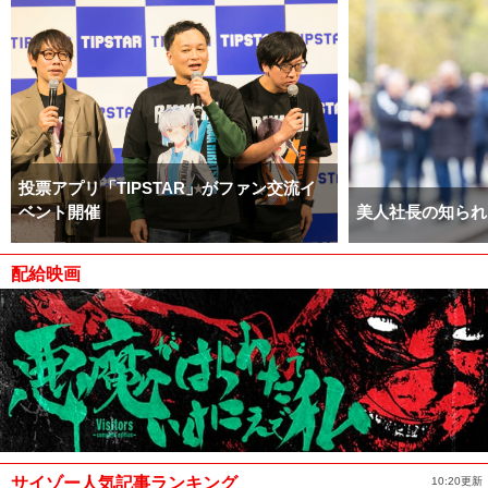
投票アプリ「TIPSTAR」がファン交流イ
ベント開催
美人社長の知られ
配給映画
サイゾー人気記事ランキング
10:20更新