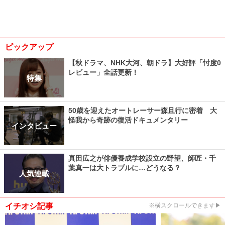
ピックアップ
【秋ドラマ、NHK大河、朝ドラ】大好評「忖度0
レビュー」全話更新！
特集
50歳を迎えたオートレーサー森且行に密着 大
怪我から奇跡の復活ドキュメンタリー
インタビュー
真田広之が俳優養成学校設立の野望、師匠・千
葉真一は大トラブルに…どうなる？
人気連載
イチオシ記事
※横スクロールできます▶