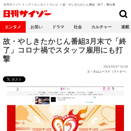
日刊サイゾー トップ
>
エンタメ
>
テレビ
>
故・やしきたかじん番組「終了」舞台裏
日刊サイゾー
エンタメ
お笑い
ドラマ
社会
カルチャー
連載
故・やしきたかじん番組3月末で「終
了」コロナ禍でスタッフ雇用にも打
撃
2021/02/27 22:00
文＝
大山ユースケ（ライター）