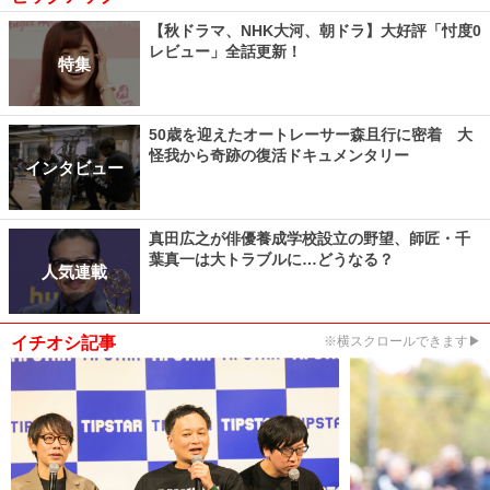
【秋ドラマ、NHK大河、朝ドラ】大好評「忖度0
レビュー」全話更新！
特集
50歳を迎えたオートレーサー森且行に密着 大
怪我から奇跡の復活ドキュメンタリー
インタビュー
真田広之が俳優養成学校設立の野望、師匠・千
葉真一は大トラブルに…どうなる？
人気連載
イチオシ記事
※横スクロールできます▶