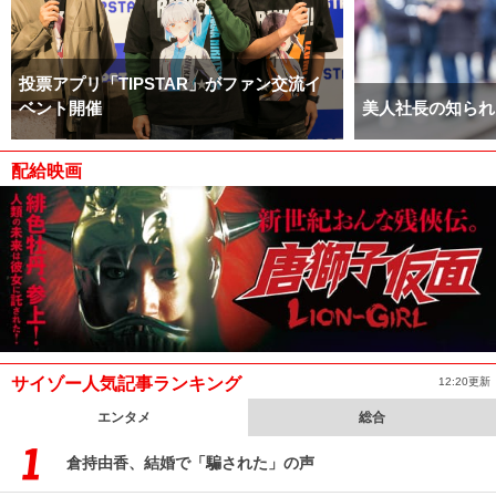
投票アプリ「TIPSTAR」がファン交流イ
ベント開催
美人社長の知られ
配給映画
サイゾー人気記事ランキング
12:20更新
エンタメ
総合
倉持由香、結婚で「騙された」の声