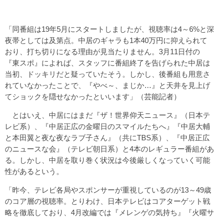
「同番組は19年5月にスタートしましたが、視聴率は4～6%と深
夜帯としては及第点。中居のギャラも1本40万円に抑えられて
おり、打ち切りになる理由が見当たりません。3月11日付の
『東スポ』によれば、スタッフに番組終了を告げられた中居は
当初、ドッキリだと疑っていたそう。しかし、後番組も用意さ
れていなかったことで、『やべ～、まじか…』と天井を見上げ
てショックを隠せなかったといいます」（芸能記者）
とはいえ、中居にはまだ『ザ！世界仰天ニュース』（日本テ
レビ系）、『中居正広の金曜日のスマイルたちへ』『中居大輔
と本田翼と夜な夜なラブ子さん』（共にTBS系）、『中居正広
のニュースな会』（テレビ朝日系）と4本のレギュラー番組があ
る。しかし、中居を取り巻く状況は今後厳しくなっていく可能
性があるという。
「昨今、テレビ各局やスポンサーが重視しているのが13～49歳
のコア層の視聴率。とりわけ、日本テレビはコアターゲット戦
略を徹底しており、4月改編では『メレンゲの気持ち』『火曜サ