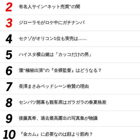
有名人サイン“ネット売買”の闇
ジローラモがロケ中にガチナンパ
セクゾがオリコン1位も実売は……
ハイスタ横山健は「カッコだけの男」
瀧“極秘出演”の『全裸監督』はどうなる？
長澤まさみベッドシーン称賛の理由
センバツ開幕も観客席はガラガラの春夏格差
後藤真希、過去最高露出の写真集が物議
『金カム』に必要なのは顔より筋肉？