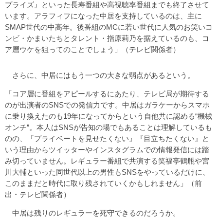
プライズ』といった長寿番組や高視聴率番組までも終了させて
います。アラフィフになった中居を支持しているのは、主に
SMAP世代の中高年。後番組のMCに若い世代に人気のお笑いコ
ンビ・かまいたちとタレント・指原莉乃を据えているのも、コ
ア層ウケを狙ってのことでしょう」（テレビ関係者）
さらに、中居にはもう一つの大きな弱点があるという。
「コア層に番組をアピールするにあたり、テレビ局が期待する
のが出演者のSNSでの発信力です。中居はガラケーからスマホ
に乗り換えたのも19年になってからという自他共に認める“機械
オンチ”。本人はSNSが告知の場でもあることは理解しているも
のの、『プライベートを見せたくない』『目立ちたくない』と
いう理由からツイッターやインスタグラムでの情報発信には踏
み切っていません。レギュラー番組で共演する笑福亭鶴瓶や宮
川大輔といった同世代以上の男性もSNSをやっているだけに、
このままだと時代に取り残されていくかもしれません」（前
出・テレビ関係者）
中居は残りのレギュラーを死守できるのだろうか。