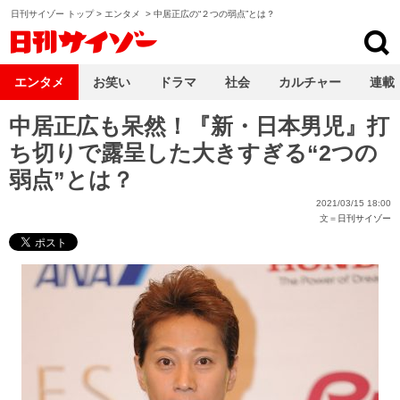
日刊サイゾー トップ
>
エンタメ
>
中居正広の“２つの弱点”とは？
日刊サイゾー
エンタメ
お笑い
ドラマ
社会
カルチャー
連載
中居正広も呆然！『新・日本男児』打
ち切りで露呈した大きすぎる“2つの
弱点”とは？
2021/03/15 18:00
文＝
日刊サイゾー