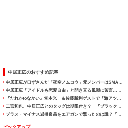
中居正広のおすすめ記事
中居正広が口ずさんだ「夜空ノムコウ」元メンバーはSMAPの曲を歌えるのか
中居正広「アイドルも恋愛自由」と開き直る風潮に苦言…後輩への「愛のムチ」か
『だれかtoなかい』堂本光一＆佐藤勝利ゲストで「激アツ」「ただの旧ジャニ同窓会」と賛否
二宮和也、中居正広とのタッグは期限付き？ 『ブラックペアン』続編が影響か
プラス・マイナス岩橋良昌をエアガンで撃ったのは誰？『だれかtoなかい』真木よう子回が波紋
ピックアップ