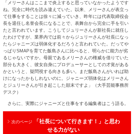
「メリーさんはここまで炎上すると思っていなかったようです
ね。完全に時代を読み違えていた。以来、メリーさんが表立っ
て仕事をすることは徐々に減っていき、昨年には代表取締役会
長を退任し名誉会長になることで、表舞台から完全に手を引い
たと言われています。こうしてジュリーさんが新社長に就任し
たわけですが、業界内では前々からジュリーさんが社長になっ
たらジャニーズは弱体化するだろうと言われていた。だってや
っぱりSMAPを育てた飯島さんに比べると、明らかに能力が劣
るじゃないですか。母親であるメリーさんの権威を借りていた
部分も大きく、彼女自身にプロデューサーとしての才覚がある
かというと、疑問視する向きも多い。まだ飯島さんがいれば助
けになったかもしれないのに。ジャニーズ弱体化はメリーさん
とジュリーさんが引き起こした顛末ですよ」（大手芸能事務所
デスク）
さらに、実際にジャニーズと仕事をする編集者はこう語る。
「社長について行きます！」と思わ
次のページ
せる力がない