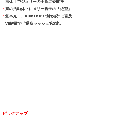
嵐休止でジュリーの手腕に疑問符！
嵐の活動休止にメリー親子の「絶望」
堂本光一、KinKi Kids“解散説”に言及！
V6解散で〝退所ラッシュ第2波〟
ピックアップ