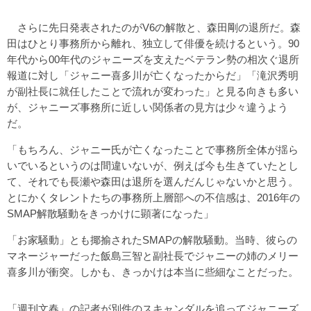
さらに先日発表されたのがV6の解散と、森田剛の退所だ。森
田はひとり事務所から離れ、独立して俳優を続けるという。90
年代から00年代のジャニーズを支えたベテラン勢の相次ぐ退所
報道に対し「ジャニー喜多川が亡くなったからだ」「滝沢秀明
が副社長に就任したことで流れが変わった」と見る向きも多い
が、ジャニーズ事務所に近しい関係者の見方は少々違うよう
だ。
「もちろん、ジャニー氏が亡くなったことで事務所全体が揺ら
いでいるというのは間違いないが、例えば今も生きていたとし
て、それでも長瀬や森田は退所を選んだんじゃないかと思う。
とにかくタレントたちの事務所上層部への不信感は、2016年の
SMAP解散騒動をきっかけに顕著になった」
「お家騒動」とも揶揄されたSMAPの解散騒動。当時、彼らの
マネージャーだった飯島三智と副社長でジャニーの姉のメリー
喜多川が衝突。しかも、きっかけは本当に些細なことだった。
「週刊文春」の記者が別件のスキャンダルを追ってジャニーズ