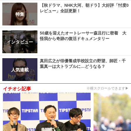
【秋ドラマ、NHK大河、朝ドラ】大好評「忖度0
レビュー」全話更新！
特集
50歳を迎えたオートレーサー森且行に密着 大
怪我から奇跡の復活ドキュメンタリー
インタビュー
真田広之が俳優養成学校設立の野望、師匠・千
葉真一は大トラブルに…どうなる？
人気連載
イチオシ記事
※横スクロールできます▶