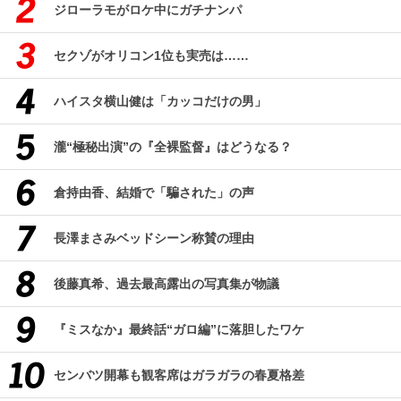
ジローラモがロケ中にガチナンパ
セクゾがオリコン1位も実売は……
ハイスタ横山健は「カッコだけの男」
瀧“極秘出演”の『全裸監督』はどうなる？
倉持由香、結婚で「騙された」の声
長澤まさみベッドシーン称賛の理由
後藤真希、過去最高露出の写真集が物議
『ミスなか』最終話“ガロ編”に落胆したワケ
センバツ開幕も観客席はガラガラの春夏格差