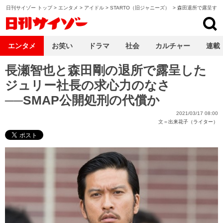
日刊サイゾー トップ
>
エンタメ
>
アイドル
>
STARTO（旧ジャニーズ）
>
森田退所で露呈する
日刊サイゾー
エンタメ
お笑い
ドラマ
社会
カルチャー
連載
長瀬智也と森田剛の退所で露呈した
ジュリー社長の求心力のなさ
──SMAP公開処刑の代償か
2021/03/17 08:00
文＝
出来花子（ライター）