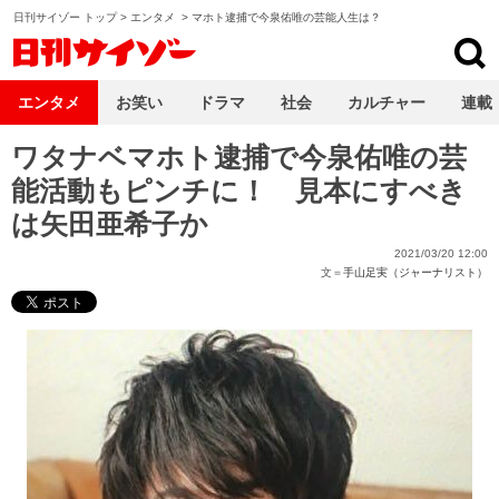
日刊サイゾー トップ
>
エンタメ
>
マホト逮捕で今泉佑唯の芸能人生は？
日刊サイゾー
エンタメ
お笑い
ドラマ
社会
カルチャー
連載
ワタナベマホト逮捕で今泉佑唯の芸
能活動もピンチに！ 見本にすべき
は矢田亜希子か
2021/03/20 12:00
文＝
手山足実（ジャーナリスト）