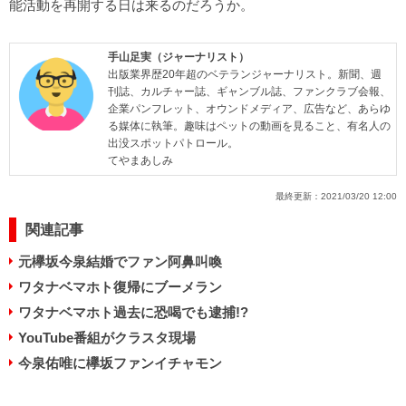
能活動を再開する日は来るのだろうか。
手山足実（ジャーナリスト）
出版業界歴20年超のベテランジャーナリスト。新聞、週
刊誌、カルチャー誌、ギャンブル誌、ファンクラブ会報、
企業パンフレット、オウンドメディア、広告など、あらゆ
る媒体に執筆。趣味はペットの動画を見ること、有名人の
出没スポットパトロール。
てやまあしみ
最終更新：
2021/03/20 12:00
関連記事
元欅坂今泉結婚でファン阿鼻叫喚
ワタナベマホト復帰にブーメラン
ワタナベマホト過去に恐喝でも逮捕!?
YouTube番組がクラスタ現場
今泉佑唯に欅坂ファンイチャモン