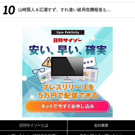
山崎賢人＆広瀬すず、すれ違い破局危機報道も…
日刊サイゾーとは
会社概要