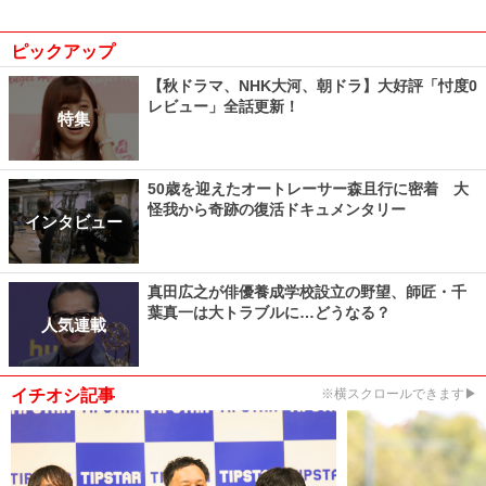
ピックアップ
【秋ドラマ、NHK大河、朝ドラ】大好評「忖度0
レビュー」全話更新！
特集
50歳を迎えたオートレーサー森且行に密着 大
怪我から奇跡の復活ドキュメンタリー
インタビュー
真田広之が俳優養成学校設立の野望、師匠・千
葉真一は大トラブルに…どうなる？
人気連載
イチオシ記事
※横スクロールできます▶