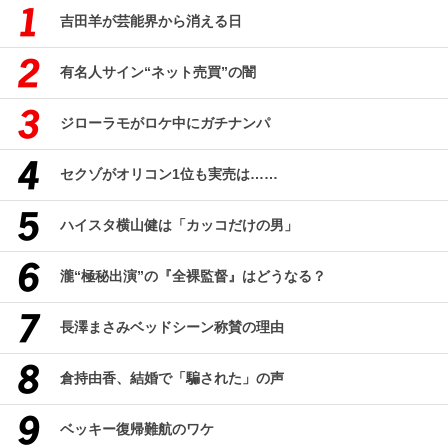
吉田羊が芸能界から消える日
有名人サイン“ネット売買”の闇
ジローラモがロケ中にガチナンパ
セクゾがオリコン1位も実売は……
ハイスタ横山健は「カッコだけの男」
瀧“極秘出演”の『全裸監督』はどうなる？
長澤まさみベッドシーン称賛の理由
倉持由香、結婚で「騙された」の声
ベッキー復帰難航のワケ