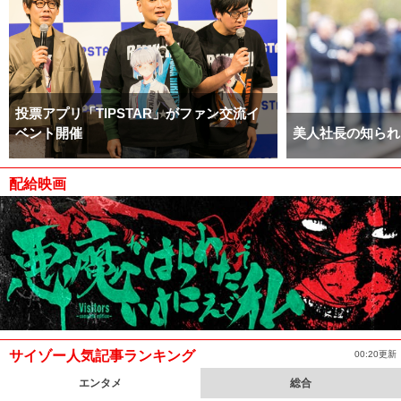
投票アプリ「TIPSTAR」がファン交流イ
ベント開催
美人社長の知られ
配給映画
サイゾー人気記事ランキング
00:20更新
エンタメ
総合