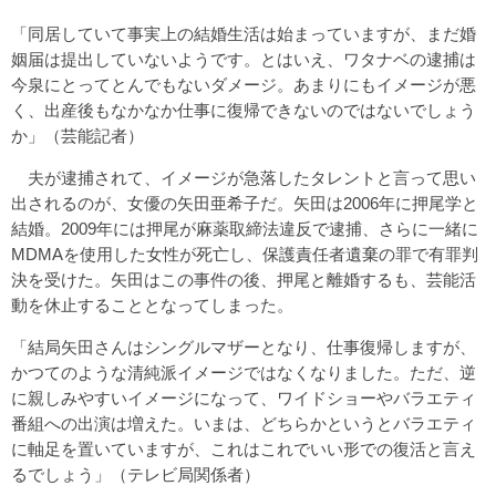
「同居していて事実上の結婚生活は始まっていますが、まだ婚
姻届は提出していないようです。とはいえ、ワタナベの逮捕は
今泉にとってとんでもないダメージ。あまりにもイメージが悪
く、出産後もなかなか仕事に復帰できないのではないでしょう
か」（芸能記者）
夫が逮捕されて、イメージが急落したタレントと言って思い
出されるのが、女優の矢田亜希子だ。矢田は2006年に押尾学と
結婚。2009年には押尾が麻薬取締法違反で逮捕、さらに一緒に
MDMAを使用した女性が死亡し、保護責任者遺棄の罪で有罪判
決を受けた。矢田はこの事件の後、押尾と離婚するも、芸能活
動を休止することとなってしまった。
「結局矢田さんはシングルマザーとなり、仕事復帰しますが、
かつてのような清純派イメージではなくなりました。ただ、逆
に親しみやすいイメージになって、ワイドショーやバラエティ
番組への出演は増えた。いまは、どちらかというとバラエティ
に軸足を置いていますが、これはこれでいい形での復活と言え
るでしょう」（テレビ局関係者）