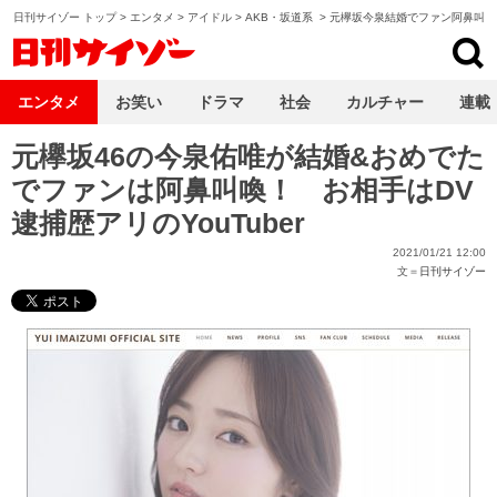
日刊サイゾー トップ
>
エンタメ
>
アイドル
>
AKB・坂道系
>
元欅坂今泉結婚でファン阿鼻叫喚
日刊サイゾー
エンタメ
お笑い
ドラマ
社会
カルチャー
連載
元欅坂46の今泉佑唯が結婚&おめでた
でファンは阿鼻叫喚！ お相手はDV
逮捕歴アリのYouTuber
2021/01/21 12:00
文＝
日刊サイゾー