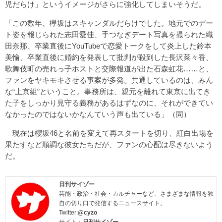
児だらけ」というイメージがさらに強化してしまいそうだ。
「この数年、欅坂はスキャンダルだらけでした。地元でのデー
ト姿を報じられた志田愛佳、手つなぎデート写真を撮られた織
田奈那、卒業直後にYouTubeで恋愛トークをして炎上した鈴本
美愉、卒業直後に婚約を発表して批判が殺到した長沢菜々香、
歌舞伎町の売れっ子ホストと交際報道が出た石森虹花……と、
ファンをヤキモキさせる事案が多発。共通しているのは、みん
な“上京組”ということ。事務所は、親元を離れて東京に出てき
た子をしっかり見守る義務があるはずなのに、それができてい
なかったのではないかなんていう声も出ている」（同）
現在は櫻坂46と名前を変えて再スタートを切り、紅白出場を
果たすなど順調な彼女たちだが、ファンの心配は尽きないよう
だ。
日刊サイゾー
芸能・政治・社会・カルチャーなど、さまざまな情報を独
自の切り口で発信するニュースサイト。
Twitter:
@cyzo
サイト：
日刊サイゾー