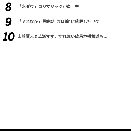
『水ダウ』コジマジックが炎上中
『ミスなか』最終話“ガロ編”に落胆したワケ
山崎賢人＆広瀬すず、すれ違い破局危機報道も…