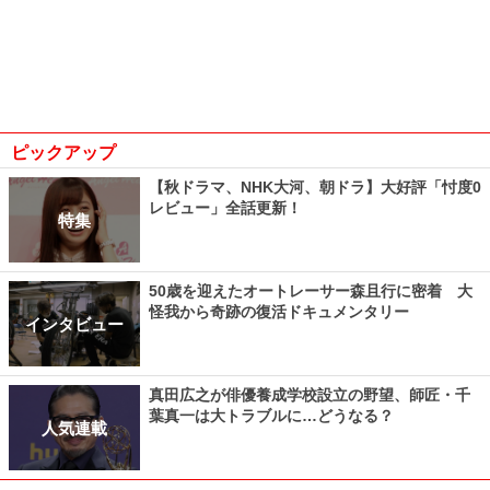
ピックアップ
【秋ドラマ、NHK大河、朝ドラ】大好評「忖度0
レビュー」全話更新！
特集
50歳を迎えたオートレーサー森且行に密着 大
怪我から奇跡の復活ドキュメンタリー
インタビュー
真田広之が俳優養成学校設立の野望、師匠・千
葉真一は大トラブルに…どうなる？
人気連載