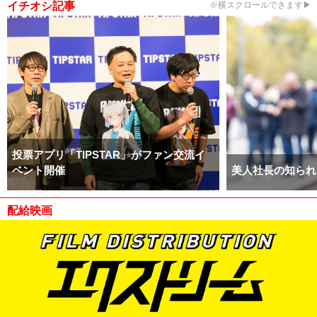
イチオシ記事
※横スクロールできます▶
投票アプリ「TIPSTAR」がファン交流イ
ベント開催
美人社長の知られ
配給映画