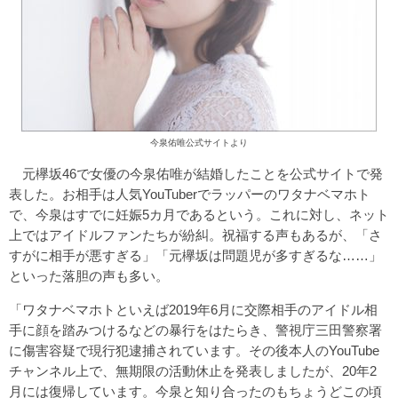
今泉佑唯公式サイトより
元欅坂46で女優の今泉佑唯が結婚したことを公式サイトで発
表した。お相手は人気YouTuberでラッパーのワタナベマホト
で、今泉はすでに妊娠5カ月であるという。これに対し、ネット
上ではアイドルファンたちが紛糾。祝福する声もあるが、「さ
すがに相手が悪すぎる」「元欅坂は問題児が多すぎるな……」
といった落胆の声も多い。
「ワタナベマホトといえば2019年6月に交際相手のアイドル相
手に顔を踏みつけるなどの暴行をはたらき、警視庁三田警察署
に傷害容疑で現行犯逮捕されています。その後本人のYouTube
チャンネル上で、無期限の活動休止を発表しましたが、20年2
月には復帰しています。今泉と知り合ったのもちょうどこの頃