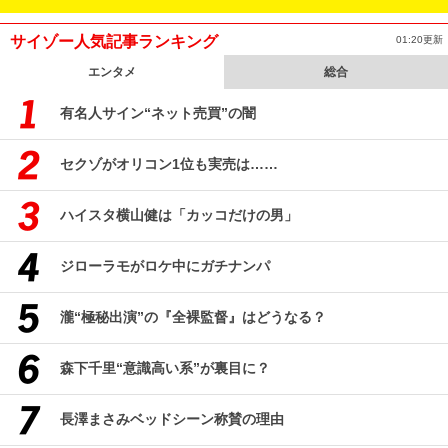
サイゾー人気記事ランキング
01:20更新
エンタメ
総合
有名人サイン“ネット売買”の闇
セクゾがオリコン1位も実売は……
ハイスタ横山健は「カッコだけの男」
ジローラモがロケ中にガチナンパ
瀧“極秘出演”の『全裸監督』はどうなる？
森下千里“意識高い系”が裏目に？
長澤まさみベッドシーン称賛の理由