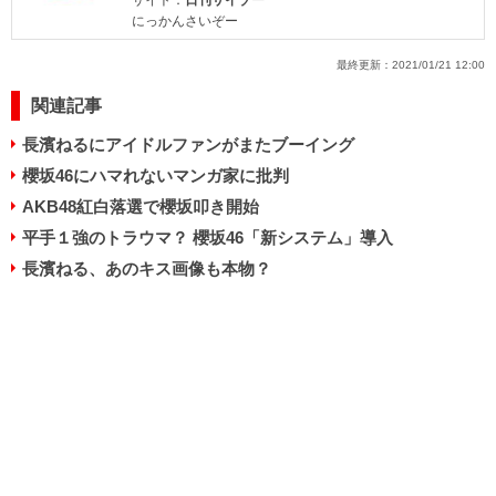
にっかんさいぞー
最終更新：
2021/01/21 12:00
関連記事
長濱ねるにアイドルファンがまたブーイング
櫻坂46にハマれないマンガ家に批判
AKB48紅白落選で櫻坂叩き開始
平手１強のトラウマ？ 櫻坂46「新システム」導入
長濱ねる、あのキス画像も本物？