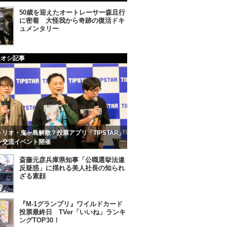
50歳を迎えたオートレーサー森且行
に密着 大怪我から奇跡の復活ドキ
ュメンタリー
チオシ記事
リオ・鬼ヶ島解散？投票アプリ「TIPSTAR」
ン交流イベント開催
斎藤元彦兵庫県知事「公職選挙法違
反疑惑」に揺れる美人社長の知られ
ざる素顔
『M-1グランプリ』ワイルドカード
投票最終日 TVer「いいね」ランキ
ングTOP30！