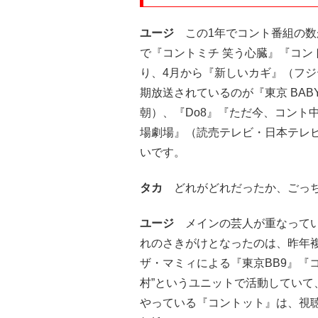
ユージ
この1年でコント番組の数
で『コントミチ 笑う心臓』『コン
り、4月から『新しいカギ』（フ
期放送されているのが『東京 BAB
朝）、『Do8』『ただ今、コント
場劇場』（読売テレビ・日本テレ
いです。
タカ
どれがどれだったか、ごっち
ユージ
メインの芸人が重なってい
れのさきがけとなったのは、昨年
ザ・マミィによる『東京BB9』『
村”というユニットで活動していて
やっている『コントット』は、視