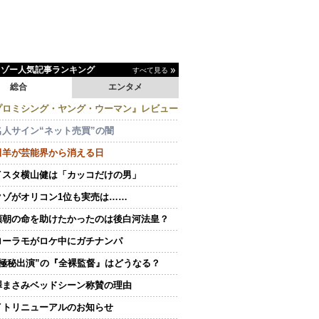
イゾー人気記事ランキング
すべて見る
総合
エンタメ
プロミシング・ヤング・ウーマン』レビュー
名人サイン“ネット売買”の闇
田羊が芸能界から消える日
イスタ横山健は「カッコだけの男」
クゾがオリコン1位も実売は……
頼朝の命を助けたかったのは後白河法皇？
ローラモがロケ中にガチナンパ
“極秘出演”の『全裸監督』はどうなる？
澤まさみベッドシーン称賛の理由
イトリニューアルのお知らせ