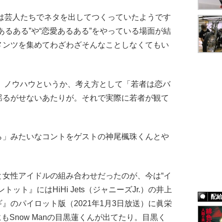
は芸人たちでネタを出してつくっていたようです
あるある”や“恋愛あるある”をやっている場面が結
メンツを集めてわざわざそんなことしなくてもい
。ノウハウというか、考え方として「若者は恋バ
揺るがせないあたりが。それで実際に若者が観て
ら」みたいなコントをゲストの神尾楓珠くんとや
女性アイドルの組み合わせだったのが、今は“イ
ット』にはHiHi Jets（ジャニーズJr.）の井上
配
』のパイロット版（2021年1月3日放送）に眞栄
もSnow Manの目黒蓮くんが出てたり。目黒く