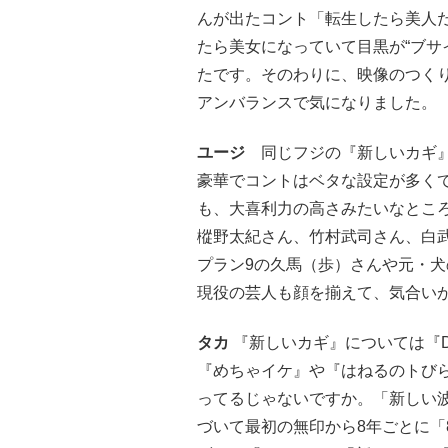
んが出たコント「転生したら美人
たら美女になっていて目黒が“ブサ
たです。そのわりに、映像のつく
アンバランスで気になりました。
ユージ
同じフジの『新しいカギ』
豪華でコントはベタな設定が多く
も、大喜利力の高さみたいなとこ
樅野太紀さん、竹村武司さん、白
プラン9の久馬（歩）さんや元・
現役の芸人も顔を揃えて、気合い
タカ
『新しいカギ』については『
『めちゃイケ』や『はねるのトび
ってるじゃないですか。「新しい
づいて最初の無印から8年ごとに「