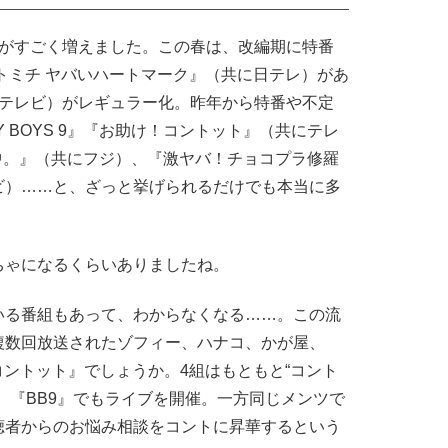
がすごく増えました。この春は、改編期に特番
トミチ ヤバいハートマーク』（共に日テレ）があ
ジテレビ）がレギュラー化。昨年から特番や不定
Y BOYS 9』『お助け！コントット』（共にテレ
中。』（共にフジ）、『激ヤバ！チョコプラ修羅
ビ）……と、ざっと挙げられるだけでも本当に多
ゃになるくらいありましたね。
る番組もあって、わからなくなる……。この流
複数回放送されたゾフィー、ハナコ、かが屋、
コントット』でしょうか。4組はもともと“コント
、『BB9』でもライブを開催。一方同じメンツで
聴者からのお悩み相談をコントに昇華するという