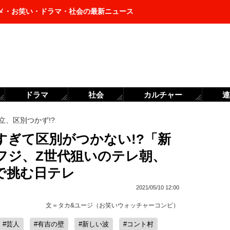
メ・お笑い・ドラマ・社会の最新ニュース
ドラマ
社会
カルチャー
連
立、区別つかず!?
すぎて区別がつかない!?「新
フジ、Z世代狙いのテレ朝、
で挑む日テレ
2021/05/10 12:00
文＝
タカ&ユージ（お笑いウォッチャーコンビ）
#芸人
#有吉の壁
#新しい波
#コント村