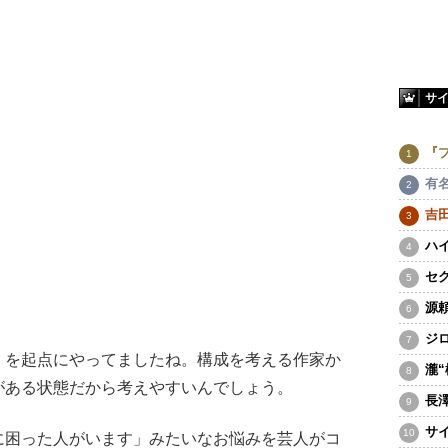
サ
『
有
吉
ハ
セ
源
ジ
を起点にやってましたね。構成を考える作家か
瀧
がある状態だから考えやすいんでしょう。
長
サ
困った人がいます」みたいなお悩みを芸人がコ