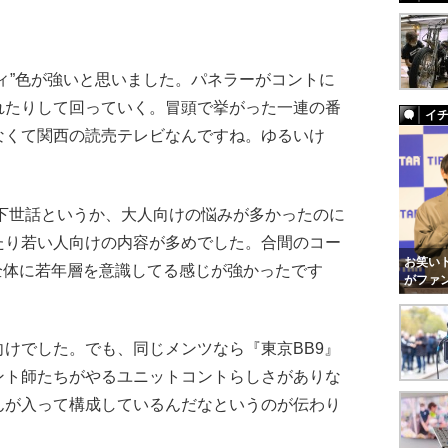
ィ”色が強いと思いました。パネラーがコントに
れたりして回っていく。冒頭で挙がった一連の番
イ
なくて関西の読売テレビなんですね。ゆるいけ
下世話というか、大人向けの悩みが多かったのに
たり若い人向けの内容が多めでした。合間のコー
お笑いト
、全体に若年層を意識してる感じが強かったです
がファ
けでした。でも、同じメンツなら『東京BB9』
ント師たちがやるユニットコントらしさがありな
んが入って構成しているんだなというのが伝わり