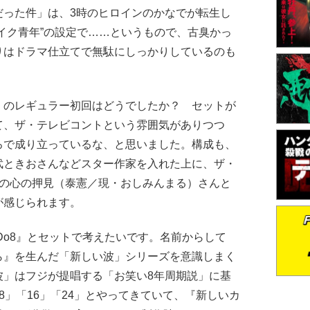
だった件」は、3時のヒロインのかなでが転生し
イク青年”の設定で……というもので、古臭かっ
りはドラマ仕立てで無駄にしっかりしているのも
のレギュラー初回はどうでしたか？ セットが
て、ザ・テレビコントという雰囲気がありつつ
ろで成り立っているな、と思いました。構成も、
武ときおさんなどスター作家を入れた上に、ザ・
犬の心の押見（泰憲／現・おしみんまる）さんと
が感じられます。
Do8』とセットで考えたいです。名前からして
ら』を生んだ「新しい波」シリーズを意識しまく
波」はフジが提唱する「お笑い8年周期説」に基
8」「16」「24」とやってきていて、『新しいカ