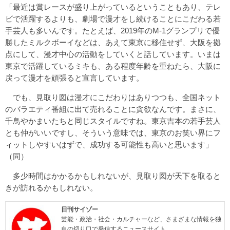
「最近は賞レースが盛り上がっているということもあり、テレ
ビで活躍するよりも、劇場で漫才をし続けることにこだわる若
手芸人も多いんです。たとえば、2019年のM-1グランプリで優
勝したミルクボーイなどは、あえて東京に移住せず、大阪を拠
点にして、漫才中心の活動をしていくと話しています。いまは
東京で活躍しているミキも、ある程度年齢を重ねたら、大阪に
戻って漫才を頑張ると宣言しています。
でも、見取り図は漫才にこだわりはありつつも、全国ネット
のバラエティ番組に出て売れることに貪欲なんです。まさに、
千鳥やかまいたちと同じスタイルですね。東京吉本の若手芸人
とも仲がいいですし、そういう意味では、東京のお笑い界にフ
ィットしやすいはずで、成功する可能性も高いと思います」
（同）
多少時間はかかるかもしれないが、見取り図が天下を取ると
きが訪れるかもしれない。
日刊サイゾー
芸能・政治・社会・カルチャーなど、さまざまな情報を独
自の切り口で発信するニュースサイト。