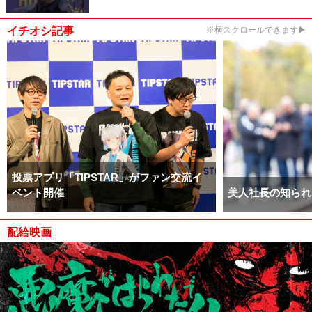
イチオシ記事
※横スクロールできます▶
投票アプリ「TIPSTAR」がファン交流イ
ベント開催
美人社長の知られ
配給映画