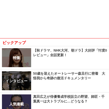
ピックアップ
【秋ドラマ、NHK大河、朝ドラ】大好評「忖度0
レビュー」全話更新！
特集
50歳を迎えたオートレーサー森且行に密着 大
怪我から奇跡の復活ドキュメンタリー
インタビュー
真田広之が俳優養成学校設立の野望、師匠・千
葉真一は大トラブルに…どうなる？
人気連載