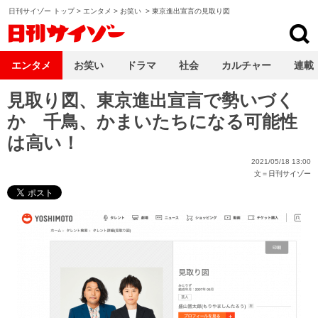
日刊サイゾー トップ
>
エンタメ
>
お笑い
>
東京進出宣言の見取り図
日刊サイゾー
エンタメ
お笑い
ドラマ
社会
カルチャー
連載
見取り図、東京進出宣言で勢いづく
か 千鳥、かまいたちになる可能性
は高い！
2021/05/18 13:00
文＝
日刊サイゾー