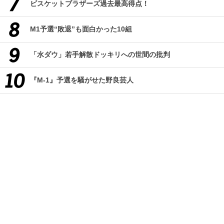
ビスケットブラザーズ過去最高得点！
M1予選“敗退”も面白かった10組
「水ダウ」若手解散ドッキリへの世間の批判
『M-1』予選を騒がせた野良芸人