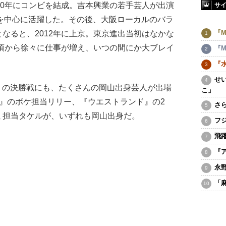
00年にコンビを結成。吉本興業の若手芸人が出演
サ
』を中心に活躍した。その後、大阪ローカルのバラ
『M
なると、2012年に上京。東京進出当初はなかな
年頃から徐々に仕事が増え、いつの間にか大ブレイ
『M
『
せ
0』の決勝戦にも、たくさんの岡山出身芸人が出場
こ」
』のボケ担当リリー、『ウエストランド』の2
さ
ミ担当タケルが、いずれも岡山出身だ。
フ
飛
『
永
「