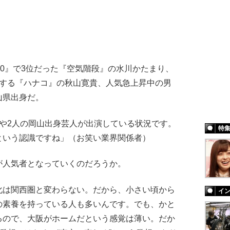
0』で3位だった『空気階段』の水川かたまり、
躍する『ハナコ』の秋山寛貴、人気急上昇中の男
山県出身だ。
や2人の岡山出身芸人が出演している状況です。
特
という認識ですね」（お笑い業界関係者）
人気者となっていくのだろうか。
化は関西圏と変わらない。だから、小さい頃から
イ
の素養を持っている人も多いんです。でも、かと
るので、大阪がホームだという感覚は薄い。だか