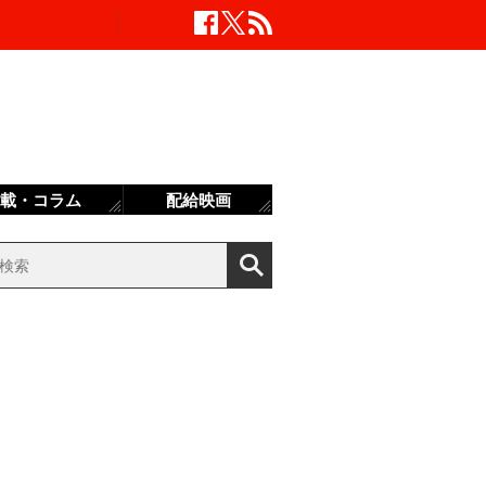
載・コラム
配給映画