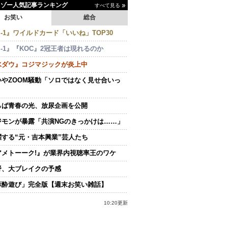
イゾー人気記事ランキング
すべて見る
お笑い
総合
-1』ワイルドカード「いいね」TOP30
-1』『KOC』2冠王者は現れるのか
水ダウ』コジマジックが炎上中
いやZOOM騒動「ソロではなく見せ合いっ
らば青春の光、放尿企画を公開
ジモンが暴露「共演NGのきっかけは……」
躍する“元・吉本興業”芸人たち
アメトーーク!』が業界内視聴率王のワケ
野、大ブレイクの予感
麻酔遊び」完全版【週末お笑い雑話】
10:20更新