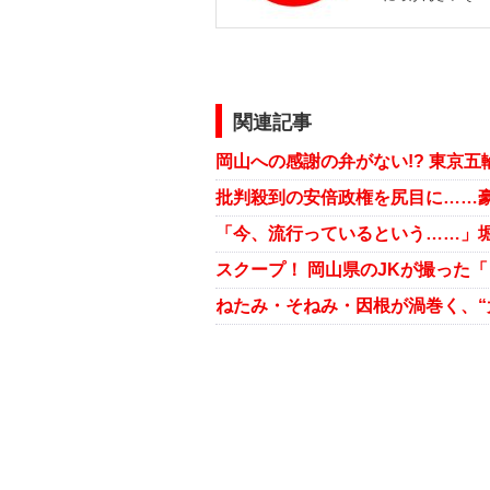
関連記事
批判殺到の安倍政権を尻目に……
ねたみ・そねみ・因根が渦巻く、“