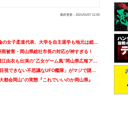
最終更新：
2021/01/07 12:00
岡山への感謝の弁がない!? 東京五輪の女子柔道代表、大学を自主退学も地元は総スカン
豪雨被害・岡山県総社市長の対応が神すぎる！
「今、流行っているという……」堀江由衣も出演の“乙女ゲーム風”岡山県広報アニメ『きび男子』制作意図とは？
スクープ！ 岡山県のJKが撮った「目視できない不思議なUFO艦隊」がマジで謎すぎる!! 電磁場もクッキリ!?
大都会岡山”の実態『これでいいのか岡山県』