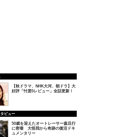
集
【秋ドラマ、NHK大河、朝ドラ】大
好評「忖度0レビュー」全話更新！
ンタビュー
50歳を迎えたオートレーサー森且行
に密着 大怪我から奇跡の復活ドキ
ュメンタリー