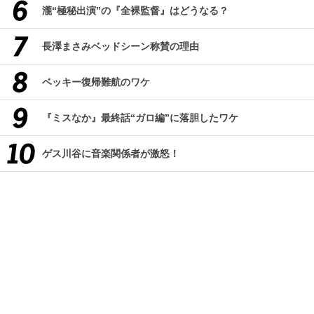
瀧“極秘出演”の『全裸監督』はどうなる？
長澤まさみベッドシーン称賛の理由
ベッキー復帰難航のワケ
『ミスなか』最終話“ガロ編”に落胆したワケ
ゲス川谷に音楽関係者が激怒！