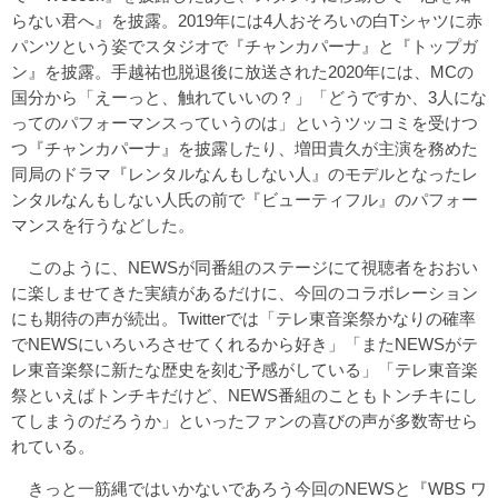
らない君へ』を披露。2019年には4人おそろいの白Tシャツに赤
パンツという姿でスタジオで『チャンカパーナ』と『トップガ
ン』を披露。手越祐也脱退後に放送された2020年には、MCの
国分から「えーっと、触れていいの？」「どうですか、3人にな
ってのパフォーマンスっていうのは」というツッコミを受けつ
つ『チャンカパーナ』を披露したり、増田貴久が主演を務めた
同局のドラマ『レンタルなんもしない人』のモデルとなったレ
ンタルなんもしない人氏の前で『ビューティフル』のパフォー
マンスを行うなどした。
このように、NEWSが同番組のステージにて視聴者をおおい
に楽しませてきた実績があるだけに、今回のコラボレーション
にも期待の声が続出。Twitterでは「テレ東音楽祭かなりの確率
でNEWSにいろいろさせてくれるから好き」「またNEWSがテ
レ東音楽祭に新たな歴史を刻む予感がしている」「テレ東音楽
祭といえばトンチキだけど、NEWS番組のこともトンチキにし
てしまうのだろうか」といったファンの喜びの声が多数寄せら
れている。
きっと一筋縄ではいかないであろう今回のNEWSと『WBS ワ