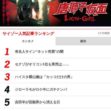
サイゾー人気記事ランキング
17:20更新
エンタメ
総合
有名人サイン“ネット売買”の闇
セクゾがオリコン1位も実売は……
ハイスタ横山健は「カッコだけの男」
ジローラモがロケ中にガチナンパ
吉田羊が芸能界から消える日