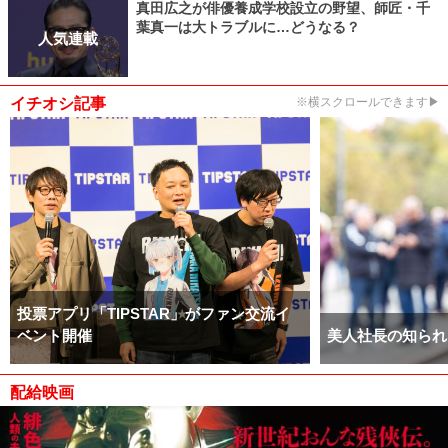
真田広之が俳優養成学校設立の野望、師匠・千
葉真一は大トラブルに…どうなる？
人気連載
イチオシ記事
※横スクロールできます▶
投票アプリ「TIPSTAR」がファン交流イ
ベント開催
美人社長の知られ
配給映画