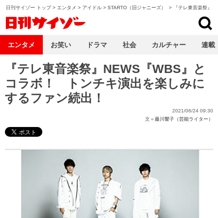
日刊サイゾー トップ
>
エンタメ
>
アイドル
>
STARTO（旧ジャニーズ）
>
『テレ東音楽祭』N
日刊サイゾー
エンタメ
お笑い
ドラマ
社会
カルチャー
連載
『テレ東音楽祭』NEWS『WBS』と
コラボ！ トンチキ演出を楽しみに
するファン続出！
2021/06/24 09:30
文＝
藤川響子（芸能ライター）