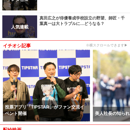
真田広之が俳優養成学校設立の野望、師匠・千
葉真一は大トラブルに…どうなる？
人気連載
イチオシ記事
※横スクロールできます▶
投票アプリ「TIPSTAR」がファン交流イ
ベント開催
美人社長の知られ
配給映画