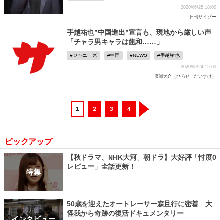
2020/06/25 18:00
日刊サイゾー
手越祐也”中国進出”宣言も、現地から厳しい声
「チャラ男キャラは飽和……」
ジャニーズ
中国
NEWS
手越祐也
2020/06/24 15:00
廣瀬大介（ひろせ・だいすけ）
1
2
3
4
ピックアップ
【秋ドラマ、NHK大河、朝ドラ】大好評「忖度0
レビュー」全話更新！
特集
50歳を迎えたオートレーサー森且行に密着 大
怪我から奇跡の復活ドキュメンタリー
インタビュー