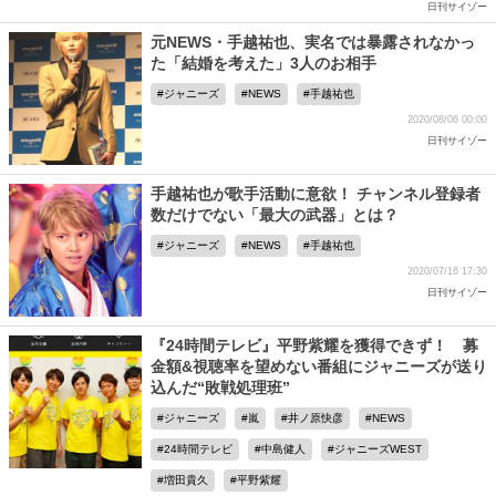
日刊サイゾー
元NEWS・手越祐也、実名では暴露されなかっ
た「結婚を考えた」3人のお相手
ジャニーズ
NEWS
手越祐也
2020/08/06 00:00
日刊サイゾー
手越祐也が歌手活動に意欲！ チャンネル登録者
数だけでない「最大の武器」とは？
ジャニーズ
NEWS
手越祐也
2020/07/16 17:30
日刊サイゾー
『24時間テレビ』平野紫耀を獲得できず！ 募
金額&視聴率を望めない番組にジャニーズが送り
込んだ“敗戦処理班”
ジャニーズ
嵐
井ノ原快彦
NEWS
24時間テレビ
中島健人
ジャニーズWEST
増田貴久
平野紫耀