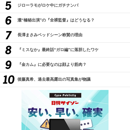
ジローラモがロケ中にガチナンパ
瀧“極秘出演”の『全裸監督』はどうなる？
長澤まさみベッドシーン称賛の理由
『ミスなか』最終話“ガロ編”に落胆したワケ
『金カム』に必要なのは顔より筋肉？
後藤真希、過去最高露出の写真集が物議