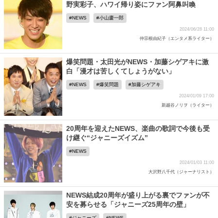
野実彩子、ハワイ帰り姿にファン阿鼻叫喚
NEWS
小山慶一郎
2024/06/28 11:00
仲宗根由紀子（エンタメ系ライター）
爆笑問題・太田光がNEWS・加藤シゲアキに激
白「漫才は苦しくてしょうがない」
NEWS
爆笑問題
加藤シゲアキ
2024/01/09 17:00
新越谷ノリヲ（ライター）
20周年を迎えたNEWS、楽曲の歌詞で今後も受
け継ぐ“ジャニーズイズム”
NEWS
2024/01/03 11:00
大沢野八千代（ジャーナリスト）
NEWS結成20周年が盛り上がる裏でファンが不
安を募らせる「ジャニーズ25周年の壁」
ジャニーズ
NEWS