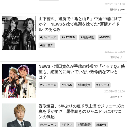
2020/11/19 14:00
日刊サイゾー
山下智久、退所で「亀と山Ｐ」中途半端に終了
か？ NEWSを捨て亀梨を捨てた“薄情アイド
ル”のあゆみ
ジャニーズ
KAT-TUN
亀梨和也
NEWS
山下智久
2020/11/10 19:30
日刊サイゾー
NEWS・増田貴久が手越の後釜で『イッテQ』熱
望も、絶望的に向いていない致命的なアレと
は？
ジャニーズ
NEWS
増田貴久
イッテQ
2020/10/07 21:00
日刊サイゾー
香取慎吾、5年ぶりの連ドラ主演でジャニーズの
鼻を明かす!? 愚作続きのジャニドラにオワコ
ンの気配
ジャニーズ
ドラマ
香取慎吾
NEWS