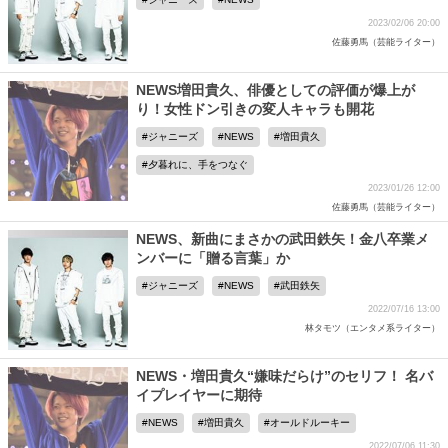
2023/02/06 20:00
佐藤勇馬（芸能ライター）
NEWS増田貴久、俳優としての評価が爆上が
り！女性ドン引きの変人キャラも開花
ジャニーズ
NEWS
増田貴久
夕暮れに、手をつなぐ
2023/01/26 12:00
佐藤勇馬（芸能ライター）
NEWS、新曲にまさかの武田鉄矢！金八卒業メ
ンバーに「贈る言葉」か
ジャニーズ
NEWS
武田鉄矢
2022/07/16 13:00
林タモツ（エンタメ系ライター）
NEWS・増田貴久“嫌味だらけ”のセリフ！ 名バ
イプレイヤーに期待
NEWS
増田貴久
オールドルーキー
2022/07/06 11:30