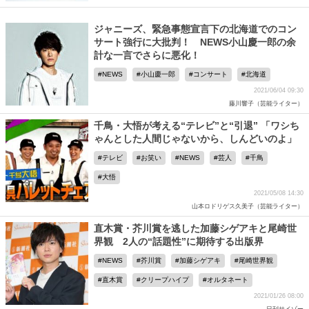
ジャニーズ、緊急事態宣言下の北海道でのコン
サート強行に大批判！ NEWS小山慶一郎の余
計な一言でさらに悪化！
NEWS
小山慶一郎
コンサート
北海道
2021/06/04 09:30
藤川響子（芸能ライター）
千鳥・大悟が考える“テレビ”と“引退” 「ワシち
ゃんとした人間じゃないから、しんどいのよ」
テレビ
お笑い
NEWS
芸人
千鳥
大悟
2021/05/08 14:30
山本ロドリゲス久美子（芸能ライター）
直木賞・芥川賞を逃した加藤シゲアキと尾崎世
界観 2人の“話題性”に期待する出版界
NEWS
芥川賞
加藤シゲアキ
尾崎世界観
直木賞
クリープハイプ
オルタネート
2021/01/26 08:00