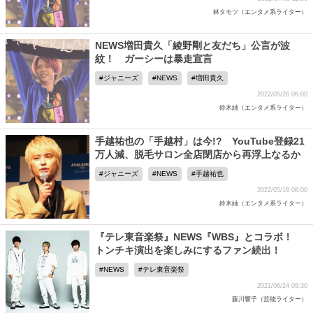
林タモツ（エンタメ系ライター）
NEWS増田貴久「綾野剛と友だち」公言が波
紋！ ガーシーは暴走宣言
ジャニーズ
NEWS
増田貴久
2022/05/26 06:00
鈴木紬（エンタメ系ライター）
手越祐也の「手越村」は今!? YouTube登録21
万人減、脱毛サロン全店閉店から再浮上なるか
ジャニーズ
NEWS
手越祐也
2022/05/18 08:00
鈴木紬（エンタメ系ライター）
『テレ東音楽祭』NEWS『WBS』とコラボ！
トンチキ演出を楽しみにするファン続出！
NEWS
テレ東音楽祭
2021/06/24 09:30
藤川響子（芸能ライター）