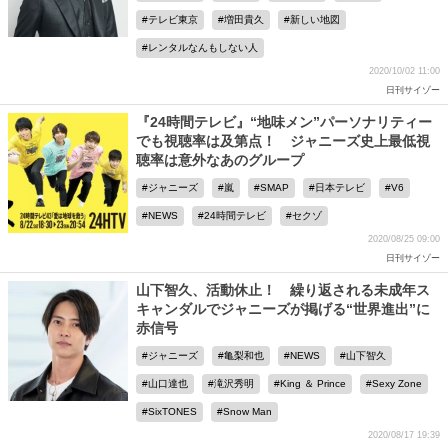
テレビ東京
増田貴久
新しい地図
レンタルなんもしない人
2020/10/02 11:00
日刊サイゾー
『24時間テレビ』“地味メン”パーソナリティー
でも視聴率は及第点！ ジャニーズ史上最低視
聴率は意外なあのグループ
ジャニーズ
嵐
SMAP
日本テレビ
V6
NEWS
24時間テレビ
セクゾ
2020/08/25 09:00
日刊サイゾー
山下智久、活動休止！ 繰り返される未成年ス
キャンダルでジャニーズが掲げる“世界進出”に
赤信号
ジャニーズ
亀梨和也
NEWS
山下智久
山口達也
滝沢秀明
King ＆ Prince
Sexy Zone
SixTONES
Snow Man
2020/08/17 19:39