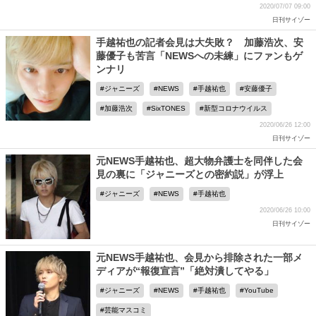
2020/07/07 09:00
日刊サイゾー
手越祐也の記者会見は大失敗？ 加藤浩次、安
藤優子も苦言「NEWSへの未練」にファンもゲ
ンナリ
ジャニーズ
NEWS
手越祐也
安藤優子
加藤浩次
SixTONES
新型コロナウイルス
2020/06/26 12:00
日刊サイゾー
元NEWS手越祐也、超大物弁護士を同伴した会
見の裏に「ジャニーズとの密約説」が浮上
ジャニーズ
NEWS
手越祐也
2020/06/26 10:00
日刊サイゾー
元NEWS手越祐也、会見から排除された一部メ
ディアが“報復宣言”「絶対潰してやる」
ジャニーズ
NEWS
手越祐也
YouTube
芸能マスコミ