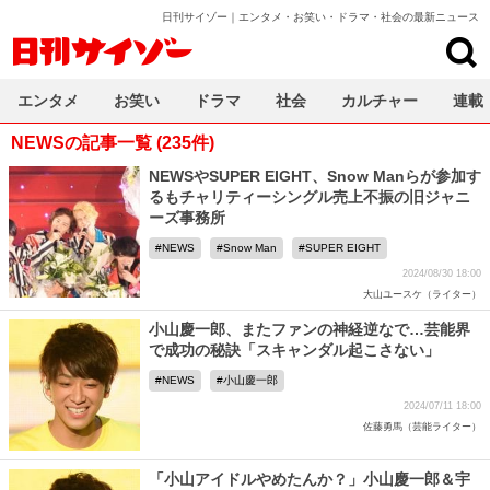
日刊サイゾー｜エンタメ・お笑い・ドラマ・社会の最新ニュース
日刊サイゾー
エンタメ
お笑い
ドラマ
社会
カルチャー
連載
NEWSの記事一覧 (235件)
NEWSやSUPER EIGHT、Snow Manらが参加す
るもチャリティーシングル売上不振の旧ジャニ
ーズ事務所
NEWS
Snow Man
SUPER EIGHT
2024/08/30 18:00
大山ユースケ（ライター）
小山慶一郎、またファンの神経逆なで…芸能界
で成功の秘訣「スキャンダル起こさない」
NEWS
小山慶一郎
2024/07/11 18:00
佐藤勇馬（芸能ライター）
「小山アイドルやめたんか？」小山慶一郎＆宇