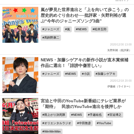
日刊サイゾー
嵐が夢見た世界進出と「上を向いて歩こう」の
歴史的めぐり合わせ──批評家・矢野利裕が選
ぶ“今年のジャニーズソング3曲”
ジャニーズ
嵐
NEWS
松井五郎
馬飼野康二
2020/12/30 13:00
矢野利裕（批評家）
NEWS・加藤シゲアキの新作小説が直木賞候補
作品に選出！「誹謗中傷苦しい」
ジャニーズ
NEWS
小説
加藤シゲアキ
2020/12/18 20:00
伊藤綾（ライター）
宮迫と中田のYouTube新番組にテレビ業界が
「期待」 民放のYouTube進出を後押しか
雨上がり決死隊
NEWS
手越祐也
宮迫博之
オリエンタルラジオ
中田敦彦
YouTube
WinWinWiiin