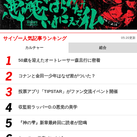
サイゾー人気記事ランキング
05:20更新
カルチャー
総合
50歳を迎えたオートレーサー森且行に密着
コナンと金田一少年はなぜ差がついた？
投票アプリ「TIPSTAR」がファン交流イベント開催
収監前ラッパーD.O悪党の美学
『神の雫』新章最終回に読者が悲鳴