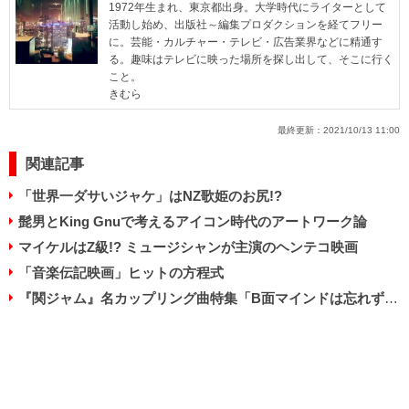
1972年生まれ、東京都出身。大学時代にライターとして
活動し始め、出版社～編集プロダクションを経てフリー
に。芸能・カルチャー・テレビ・広告業界などに精通す
る。趣味はテレビに映った場所を探し出して、そこに行く
こと。
きむら
最終更新：
2021/10/13 11:00
関連記事
「世界一ダサいジャケ」はNZ歌姫のお尻!?
髭男とKing Gnuで考えるアイコン時代のアートワーク論
マイケルはZ級!? ミュージシャンが主演のヘンテコ映画
「音楽伝記映画」ヒットの方程式
『関ジャム』名カップリング曲特集「B面マインドは忘れずに」