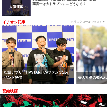
葉真一は大トラブルに…どうなる？
人気連載
イチオシ記事
※横スクロールできます▶
投票アプリ「TIPSTAR」がファン交流イ
ベント開催
美人社長の知られ
配給映画