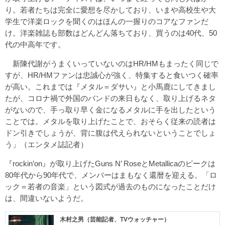
り。若者たちは完全に愛想を尽かしており、いまや高校生や大
学生で洋楽ロックを聞くのはほんの一握りのコアなファンだ
け。洋楽雑誌も部数はどんどん落ちており、買うのは40代、50
代の中高年です。
新陳代謝がうまくいっていないのはHR/HMもまったく同じで
すが、HR/HMファンは忠誠心が強く、特集すると食いつく確率
が高い。これまでは『メタル＝ダサい』と小馬鹿にしてきまし
たが、コロナ禍で外国のバンドの来日もなく、取り上げるネタ
がないので、手っ取り早く金になるメタルに手を出したという
ことでは。メタルを取り上げたことで、おそらく従来の読者は
ドン引きでしょうが、背に腹は代えられないということでしょ
う」（エンタメ誌記者）
『rockin’on』が取り上げたGuns N’ RoseとMetallicaのピークは
80年代から90年代で、メンバーはまもなく還暦を迎える。「ロ
ック＝若者の音楽」という図式が過去のものになったことだけ
は、間違いないようだ。
木村之男（芸能記者、TVウォッチャー）