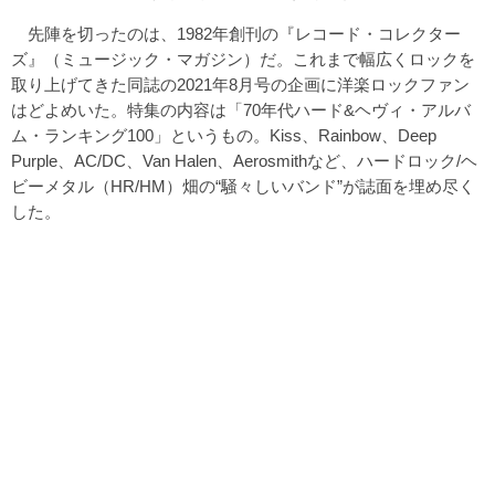
先陣を切ったのは、1982年創刊の『レコード・コレクター
ズ』（ミュージック・マガジン）だ。これまで幅広くロックを
取り上げてきた同誌の2021年8月号の企画に洋楽ロックファン
はどよめいた。特集の内容は「70年代ハード&ヘヴィ・アルバ
ム・ランキング100」というもの。Kiss、Rainbow、Deep
Purple、AC/DC、Van Halen、Aerosmithなど、ハードロック/ヘ
ビーメタル（HR/HM）畑の“騒々しいバンド”が誌面を埋め尽く
した。