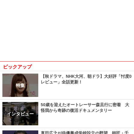
ピックアップ
【秋ドラマ、NHK大河、朝ドラ】大好評「忖度0
レビュー」全話更新！
特集
50歳を迎えたオートレーサー森且行に密着 大
怪我から奇跡の復活ドキュメンタリー
インタビュー
真田広之が俳優養成学校設立の野望、師匠・千