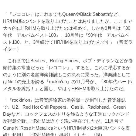
「『レココレ』はこれまでもQueenやBlack Sabbathなど、
HR/HM系のバンドを取り上げたことはありましたが、ここまで
大々的にHR/HMを取り上げたのは初めて。しかも9月号は『80
年代 アルバムベスト100』、10月号は『90年代 アルバムベ
スト100』と、3号続けてHR/HMを取り上げたんです」（音楽ラ
イター）
これまではBeatles、Rolling Stones、ボブ・ディランなどが巻
頭特集の常連だった『レココレ』。すると、これに呼応するか
のように別の老舗洋楽雑誌もこの流れに乗った。洋楽誌として
はNo.1の売上を誇る『rockin’on』の11月号が、「80年代ハード/
メタルを総括！」と題し、やはりHR/HMを取り上げたのだ。
「『rockin’on』は音楽評論家の渋谷陽一が創刊した音楽雑誌
で、U2、Red Hot Chili Peppers、Oasis、Radiohead、Green
Dayなど、ロックフェスのトリを飾るような王道ロックバンド
が得意分野。HR/HMは近くて遠い存在でしたが、11月号で
Guns N’ RoseとMetallicaというHR/HM界の2大巨頭バンドを表
紙に起用し、HR/HM特集に挑戦しました」（同）