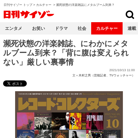
日刊サイゾー トップ
>
カルチャー
>
瀕死状態の洋楽雑誌にメタルブーム到来？
日刊サイゾー
エンタメ
お笑い
ドラマ
社会
カルチャー
連載
瀕死状態の洋楽雑誌、にわかにメタ
ルブーム到来？「背に腹は変えられ
ない」厳しい裏事情
2021/10/13 11:00
文＝
木村之男（芸能記者、TVウォッチャー）