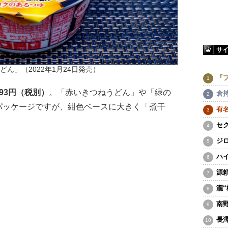
サ
ん」（2022年1月24日発売）
『
93円（税別）
。「赤いきつねうどん」や「緑の
倉
パッケージですが、紺色ベースに大きく「煮干
有
セ
ジ
ハ
源
瀧
南
長