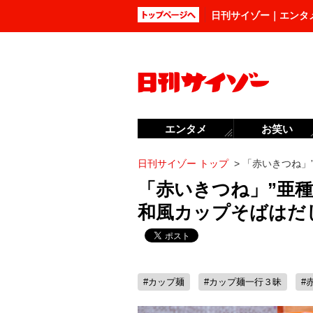
日刊サイゾー｜エンタ
エンタメ
お笑い
日刊サイゾー トップ
>
「赤いきつね」
「赤いきつね」”亜種
和風カップそばはだ
#カップ麺
#カップ麺一行３昧
#