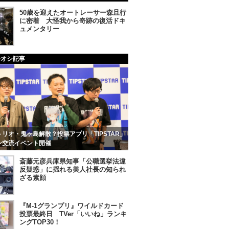
50歳を迎えたオートレーサー森且行
に密着 大怪我から奇跡の復活ドキ
ュメンタリー
チオシ記事
リオ・鬼ヶ島解散？投票アプリ「TIPSTAR」
ン交流イベント開催
斎藤元彦兵庫県知事「公職選挙法違
反疑惑」に揺れる美人社長の知られ
ざる素顔
『M-1グランプリ』ワイルドカード
投票最終日 TVer「いいね」ランキ
ングTOP30！