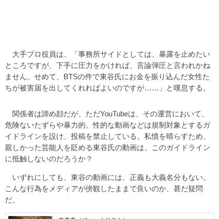
大手プロ役員は、「事務所サイドとしては、暴露を止めたい
ところですが、下手に圧力をかければ、言論弾圧と言われかね
ません。せめて、BTSの件で東谷氏にお金を振り込んだ女性た
ちが被害届を出してくれればよいのですが……」と嘆息する。
関係者は諦め顔だが、ただYouTubeは、その運営において、
危険ないたずらや暴力的、性的な動画などは規制対象とするガ
イドラインを設け、投稿を禁止している。私憤を晴らすため、
親しかった芸能人を貶める東谷氏の動画は、このガイドライン
に抵触しないのだろうか？
いずれにしても、東谷の動画には、正義も大義名分もない。
こんな行為をメディアが傍観したままで良いのか、甚だ疑問
だ。