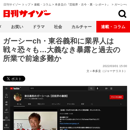
日刊サイゾー トップ
>
連載・コラム
>
本多圭の『芸能界・古今・裏・レポート』
>
ガーシーc
日刊サイゾー
メ
お笑い
ドラマ
社会
カルチャー
連載・コラム
ガーシーch・東谷義和に業界人は
戦々恐々も…大義なき暴露と過去の
所業で前途多難か
2022/03/01 15:00
文＝
本多圭（ジャーナリスト）