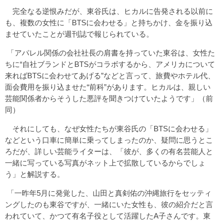
完全なる逆恨みだが、東谷氏は、ヒカルに告発される以前に
も、複数の女性に「BTSに会わせる」と持ちかけ、金を振り込
ませていたことが週刊誌で報じられている。
「アパレル関係の会社社長の肩書を持っていた東谷は、女性た
ちに“自社ブランドとBTSがコラボするから、アメリカについて
来ればBTSに会わせてあげる”などと言って、旅費やホテル代、
面会費用を振り込ませた“前科”があります。ヒカルは、親しい
芸能関係者からそうした悪評を聞きつけていたようです」（前
同）
それにしても、なぜ女性たちが東谷氏の「BTSに会わせる」
などという口車に簡単に乗ってしまったのか、疑問に思うとこ
ろだが、詳しい芸能ライターは、「彼が、多くの有名芸能人と
一緒に写っている写真がネット上で拡散しているからでしょ
う」と解説する。
「一昨年5月に発覚した、山田と真剣佑の沖縄旅行をセッティ
ングしたのも東谷ですが、一緒にいた女性も、彼の紹介だと言
われていて、かつて有名子役として活躍したA子さんです。東