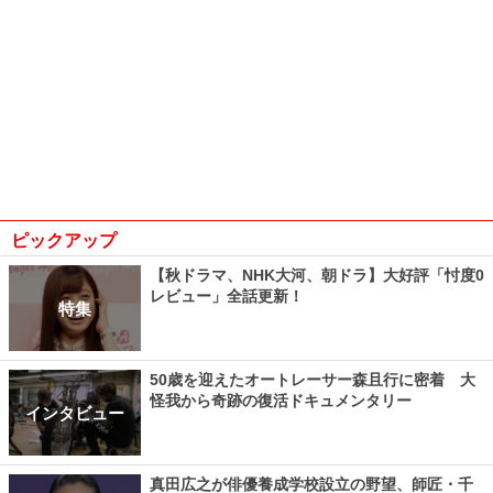
ピックアップ
【秋ドラマ、NHK大河、朝ドラ】大好評「忖度0
レビュー」全話更新！
特集
50歳を迎えたオートレーサー森且行に密着 大
怪我から奇跡の復活ドキュメンタリー
インタビュー
真田広之が俳優養成学校設立の野望、師匠・千