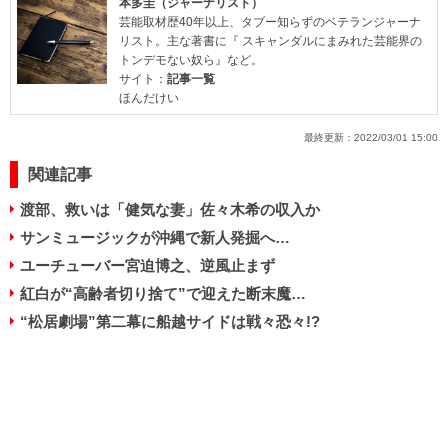
本多圭（ジャーナリスト）
芸能取材歴40年以上、タブー知らずのベテランジャーナ
リスト。主な著書に『 スキャンダルにまみれた芸能界の
トンデモない奴ら』など。
サイト：
記事一覧
ほんだけい
最終更新：
2022/03/01 15:00
関連記事
渡部、救いは「健気な妻」佐々木希の収入か
サンミュージックが沖縄で新人発掘へ…
ユーチューバー宮迫博之、逆風止まず
紅白が“高齢者切り捨て”で迎えた断末魔…
“松居劇場”第二幕に船越サイドは戦々恐々!?