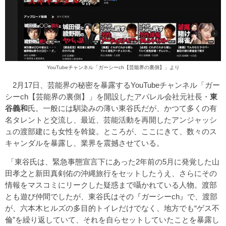
YouTubeチャンネル「ガーシーch【芸能界の裏側】」より
2月17日、芸能界の秘密を暴露するYouTubeチャンネル「ガー
シーch【芸能界の裏側】」を開設したアパレル会社元社長・
東
谷義和
氏。一般には馴染みの薄い東谷氏だが、かつて多くの有
名タレントと交流し、最近、芸能活動を再開したアンジャッシ
ュの渡部建にも女性を斡旋。ところが、ここにきて、数々のス
キャンダルを暴露し、業界を震撼させている。
「東谷氏は、緊急事態宣言下にあった2年前の5月に発覚した山
田孝之と新田真剣佑の沖縄旅行をセットしたうえ、さらにその
情報をマスコミにリークした疑惑まで囁かれている人物。渡部
とも遊び仲間でしたが、東谷氏はその『ガーシーch』で、渡部
が、六本木ヒルズの多目的トイレだけでなく、地方でも“ゲス不
倫”を繰り返していて、それを自らセットしていたことを暴露し