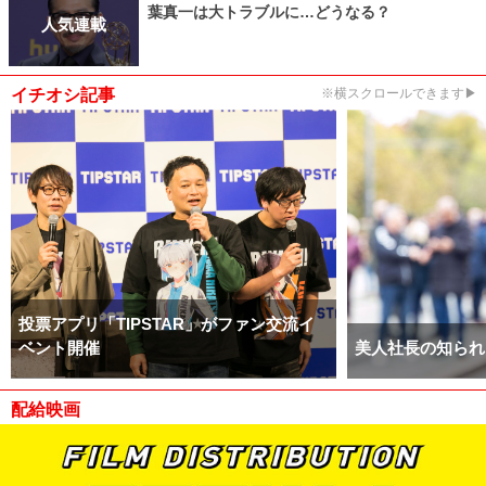
葉真一は大トラブルに…どうなる？
人気連載
イチオシ記事
※横スクロールできます▶
投票アプリ「TIPSTAR」がファン交流イ
ベント開催
美人社長の知られ
配給映画