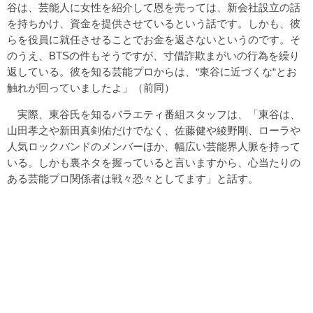
谷は、芸能人に女性を紹介して恩を売っては、新会社設立の話
を持ちかけ、資金を提供させているという話です。しかも、彼
らを役員に就任させることでお金を返さないというのです。そ
のうえ、BTSの件もそうですが、寸借詐欺まがいの行為を繰り
返している。彼を知る芸能プロからは、“東谷に近づくな“とお
触れが回っていましたよ」（前同）
実際、東谷氏を知るバラエティ番組スタッフは、「東谷は、
山田孝之や新田真剣佑だけでなく、佐藤健や綾野剛、ローラや
人気ロックバンドのメンバーほか、幅広い芸能界人脈を持って
いる。しかも裏ネタを握っていると言いますから、心当たりの
ある芸能プロ関係者は戦々恐々としてます」と話す。