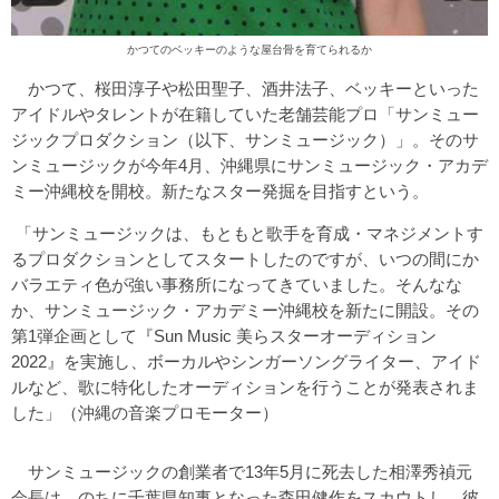
かつてのベッキーのような屋台骨を育てられるか
かつて、桜田淳子や松田聖子、酒井法子、ベッキーといった
アイドルやタレントが在籍していた老舗芸能プロ「サンミュー
ジックプロダクション（以下、サンミュージック）」。そのサ
ンミュージックが今年4月、沖縄県にサンミュージック・アカデ
ミー沖縄校を開校。新たなスター発掘を目指すという。
「サンミュージックは、もともと歌手を育成・マネジメントす
るプロダクションとしてスタートしたのですが、いつの間にか
バラエティ色が強い事務所になってきていました。そんなな
か、サンミュージック・アカデミー沖縄校を新たに開設。その
第1弾企画として『Sun Music 美らスターオーディション
2022』を実施し、ボーカルやシンガーソングライター、アイド
ルなど、歌に特化したオーディションを行うことが発表されま
した」（沖縄の音楽プロモーター）
サンミュージックの創業者で13年5月に死去した相澤秀禎元
会長は、のちに千葉県知事となった森田健作をスカウトし、彼