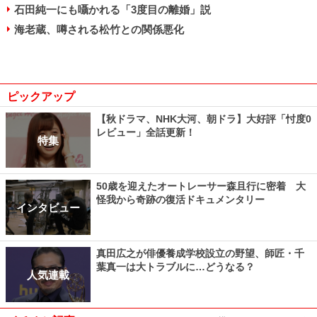
石田純一にも囁かれる「3度目の離婚」説
海老蔵、噂される松竹との関係悪化
ピックアップ
【秋ドラマ、NHK大河、朝ドラ】大好評「忖度0
レビュー」全話更新！
特集
50歳を迎えたオートレーサー森且行に密着 大
怪我から奇跡の復活ドキュメンタリー
インタビュー
真田広之が俳優養成学校設立の野望、師匠・千
葉真一は大トラブルに…どうなる？
人気連載