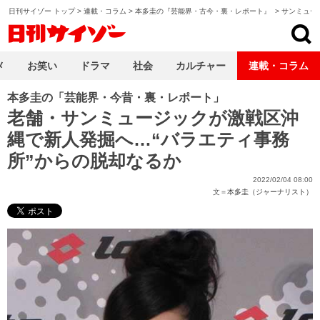
日刊サイゾー トップ
>
連載・コラム
>
本多圭の『芸能界・古今・裏・レポート』
>
サンミュー
日刊サイゾー
メ
お笑い
ドラマ
社会
カルチャー
連載・コラム
本多圭の「芸能界・今昔・裏・レポート」
老舗・サンミュージックが激戦区沖
縄で新人発掘へ…“バラエティ事務
所”からの脱却なるか
2022/02/04 08:00
文＝
本多圭（ジャーナリスト）