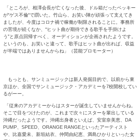
「ところが、相澤会長が亡くなった後、ドル箱だったベッキー
が“ゲス不倫“で躓いた。竹山ら、お笑い陣が頑張って支えてき
ましたが、今度はコロナ禍で稼働が制限されることに。事務所
の苦境が続くなか、“ヒット曲が期待できる歌手を手掛けよ
う”と原点回帰すべく、オーディションが企画されたようです。
というのも、お笑いと違って、歌手はヒット曲が出れば、収益
が半端ではありませんからね」（芸能プロモーター）
もっとも、サンミュージックは新人発掘目的で、以前から東
京ほか、全国でサンミュージック・アカデミーを7校開校してい
るがーー。
「従来のアカデミーからはスターが誕生していませんからね。
そこで目をつけたのが、これまで次々にスターを輩出している
沖縄だったようです。沖縄出身者といえば、安室奈美恵、DA
PUMP、SPEED、ORANGE RANGEといったアーティスト
や、比嘉愛未、新垣結衣、仲間由紀恵、満島ひかりといった女