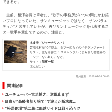
できるか。
生前、相澤会長は筆者に、“歌手の事務所がいつの間にかお笑
いプロになっていた。サンミュージックではなく、サンバラエ
ティだ”と苦笑していたが、再びサンミュージックを代表するス
ター歌手を輩出できるのか、注目だ。
本多圭（ジャーナリスト）
芸能取材歴40年以上、タブー知らずのベテランジャーナ
リスト。主な著書に『 スキャンダルにまみれた芸能界の
トンデモない奴ら』など。
サイト：
記事一覧
ほんだけい
最終更新：
2022/02/04 08:00
関連記事
ユーチューバー宮迫博之、逆風止まず
紅白が“高齢者切り捨て”で迎えた断末魔…
“松居劇場”第二幕に船越サイドは戦々恐々!?