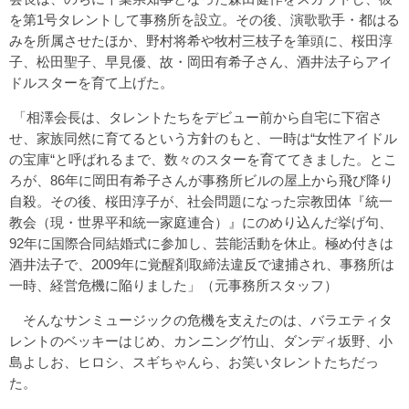
を第1号タレントして事務所を設立。その後、演歌歌手・都はる
みを所属させたほか、野村将希や牧村三枝子を筆頭に、桜田淳
子、松田聖子、早見優、故・岡田有希子さん、酒井法子らアイ
ドルスターを育て上げた。
「相澤会長は、タレントたちをデビュー前から自宅に下宿さ
せ、家族同然に育てるという方針のもと、一時は“女性アイドル
の宝庫“と呼ばれるまで、数々のスターを育ててきました。とこ
ろが、86年に岡田有希子さんが事務所ビルの屋上から飛び降り
自殺。その後、桜田淳子が、社会問題になった宗教団体『統一
教会（現・世界平和統一家庭連合）』にのめり込んだ挙げ句、
92年に国際合同結婚式に参加し、芸能活動を休止。極め付きは
酒井法子で、2009年に覚醒剤取締法違反で逮捕され、事務所は
一時、経営危機に陥りました」（元事務所スタッフ）
そんなサンミュージックの危機を支えたのは、バラエティタ
レントのベッキーはじめ、カンニング竹山、ダンディ坂野、小
島よしお、ヒロシ、スギちゃんら、お笑いタレントたちだっ
た。