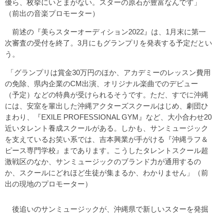
優ら、枚挙にいとまがない。スターの原石が豊富なんです」
（前出の音楽プロモーター）
前述の『美らスターオーディション2022』は、1月末に第一
次審査の受付を終了。3月にもグランプリを発表する予定だとい
う。
「グランプリは賞金30万円のほか、アカデミーのレッスン費用
の免除、県内企業のCM出演、オリジナル楽曲でのデビュー
（予定）などの特典が受けられるそうです。ただ、すでに沖縄
には、安室を輩出した沖縄アクターズスクールはじめ、劇団ひ
まわり、『EXILE PROFESSIONAL GYM』など、大小合わせ20
近いタレント養成スクールがある。しかも、サンミュージック
を支えているお笑い系では、吉本興業が手がける『沖縄ラフ＆
ピース専門学校』まであります。こうしたタレントスクール超
激戦区のなか、サンミュージックのブランド力が通用するの
か、スクールにどれほど生徒が集まるか、わかりません」（前
出の現地のプロモーター）
後追いのサンミュージックが、沖縄県で新しいスターを発掘