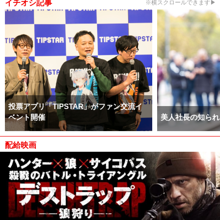
イチオシ記事
※横スクロールできます▶
投票アプリ「TIPSTAR」がファン交流イ
ベント開催
美人社長の知られ
配給映画