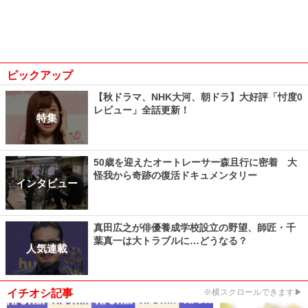
ピックアップ
【秋ドラマ、NHK大河、朝ドラ】大好評「忖度0
レビュー」全話更新！
特集
50歳を迎えたオートレーサー森且行に密着 大
怪我から奇跡の復活ドキュメンタリー
インタビュー
真田広之が俳優養成学校設立の野望、師匠・千
葉真一は大トラブルに…どうなる？
人気連載
イチオシ記事
※横スクロールできます▶