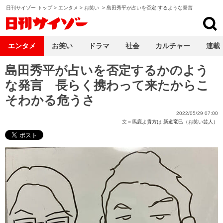
日刊サイゾー トップ
>
エンタメ
>
お笑い
>
島田秀平が占いを否定!するような発言
日刊サイゾー
エンタメ
お笑い
ドラマ
社会
カルチャー
連載
島田秀平が占いを否定するかのよう
な発言 長らく携わって来たからこ
そわかる危うさ
2022/05/29 07:00
文＝
馬鹿よ貴方は 新道竜巳（お笑い芸人）