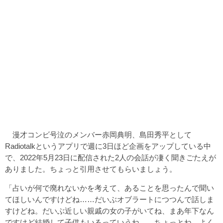
漫才コンビ号泣のメンバー赤岡典明、島田秀平として
Radiotalkというアプリで週に3日ほど企画をアップしている中
で、2022年5月23日に配信された2人の会話が凄く聞きごたえが
ありました。ちょっと引用させてもらいましょう。
「占いが何で廃れないかを考えて、あることを思ったんで聞い
てほしいんですけどね……だいぶオブラートにつつんで話しま
すけどね。だいぶ近しい親戚の女の子がいてね、まあ年下なん
ですけど結婚して子供もいるっていうね……ちょっとね、よく