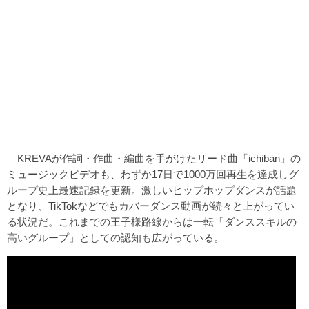
KREVAが作詞・作曲・編曲を手がけたリード曲「ichiban」の
ミュージックビデオも、わずか17日で1000万回再生を達成しグ
ループ史上最速記録を更新。激しいヒップホップダンスが話題
となり、TikTokなどでもカバーダンス動画が続々と上がってい
る状況だ。これまでの王子様路線からは一転「ダンススキルの
高いグループ」としての認知も広がっている。