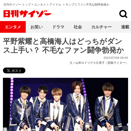
日刊サイゾー トップ
>
エンタメ
>
アイドル
>
キンプリファン不毛な闘争勃発か
日刊サイゾー
エンタメ
お笑い
ドラマ
社会
カルチャー
連載
平野紫耀と高橋海人はどっちがダン
ス上手い？ 不毛なファン闘争勃発か
2022/07/09 08:00
文＝
山本ロドリゲス久美子（芸能ライター）