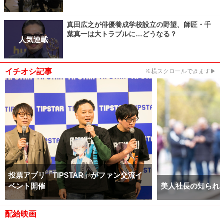
真田広之が俳優養成学校設立の野望、師匠・千
葉真一は大トラブルに…どうなる？
人気連載
イチオシ記事
※横スクロールできます▶
投票アプリ「TIPSTAR」がファン交流イ
ベント開催
美人社長の知られ
配給映画