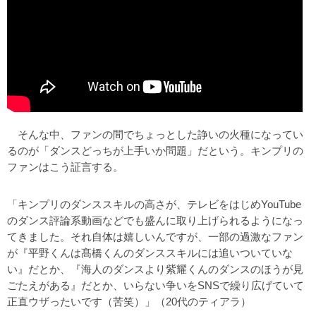
そんな中、ファンの間でちょっとした諍いの火種になってい
るのが「ダンスどっちが上手いか問題」だという。キンプリの
ファンはこう証言する。
「キンプリのダンススキルの高さが、テレビをはじめYouTube
のダンス評論系動画などでも盛んに取り上げられるようになっ
てきました。それ自体は嬉しいんですが、一部の過激なファン
が『平野くんは髙橋くんのダンススキルには追いついていな
い』だとか、『海人のダンスより紫耀くんのダンスのほうが見
ごたえがある』だとか、いらない争いをSNSで繰り広げていて
正直ウザったいです（苦笑）」（20代のティアラ）