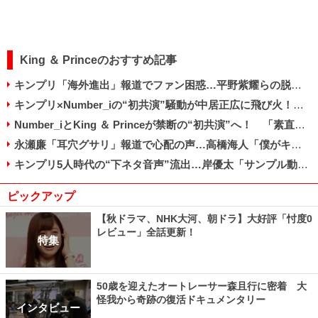
King ＆ Princeのおすすめ記事
キンプリ「海外進出」報道でファン困惑…平野紫耀らの脱退経緯ひっくり返る？
キンプリ×Number_iの“初共演”騒動が中居正広に飛び火！ 放送前から苦言続出のワケ
Number_iとKing ＆ Princeが禁断の“初共演”へ！ 「素直に嬉しい」「複雑」とファン賛否
永瀬廉「耳穴グサリ」報道で心配の声…高橋海人「僕がキンプリ守る」宣言で見えた成長
キンプリ5人時代の“下ネタ音声”流出…岸優太「サンプル動画で十分」で好感度上昇!?
ピックアップ
【秋ドラマ、NHK大河、朝ドラ】大好評「忖度0
レビュー」全話更新！
特集
50歳を迎えたオートレーサー森且行に密着 大
怪我から奇跡の復活ドキュメンタリー
インタビュー