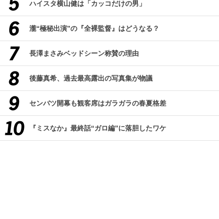
ハイスタ横山健は「カッコだけの男」
瀧“極秘出演”の『全裸監督』はどうなる？
長澤まさみベッドシーン称賛の理由
後藤真希、過去最高露出の写真集が物議
センバツ開幕も観客席はガラガラの春夏格差
『ミスなか』最終話“ガロ編”に落胆したワケ