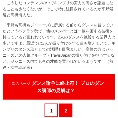
こうしたコンテンツの中でキンプリの実力の高さが話題にな
ることも少なくないが、そこで特に注目されているのが平野紫
耀と髙橋海人だ。
「平野も髙橋もジャニーズに所属する前からダンスを習ってい
たというベテラン勢で、他のメンバーとは一線を画する技術を
持っていると言われています。2人のダンスを絶賛する業界人は
多いですよ。最近では2人が振り付けをする曲も増えていて、キ
ンプリのダンス班としての活躍も目覚ましい。髙橋の方はジャ
ニーズJr.の人気グループ・TravisJapanの振り付けを担当するな
ど、ジャニーズ内でもその才能を買われているようです」（前
述・女性誌記者）
ダンス論争に終止符！ プロのダン
次のページ
ス講師の見解は？
1
2