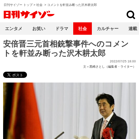
日刊サイゾー トップ
>
社会
>
コメントを軒並み断った沢木耕太郎
日刊サイゾー
エンタメ
お笑い
ドラマ
社会
カルチャー
連載
安倍晋三元首相銃撃事件へのコメン
トを軒並み断った沢木耕太郎
2022/07/25 18:00
文＝
黒崎さとし（編集者・ライター）