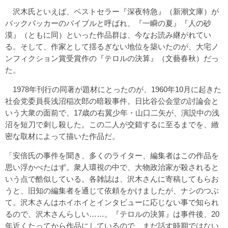
沢木氏といえば、ベストセラー『深夜特急』（新潮文庫）が
バックパッカーのバイブルと呼ばれ、『一瞬の夏』『人の砂
漠』（ともに同）といった作品群は、今なお読み継がれてい
る。そして、作家として揺るぎない地位を築いたのが、大宅ノ
ンフィクション賞受賞作の『テロルの決算』（文藝春秋）だっ
た。
1978年刊行の同著が題材にとったのが、1960年10月に起きた
社会党委員長浅沼稲次郎の暗殺事件。日比谷公会堂の討論会と
いう大衆の面前で、17歳の右翼少年・山口二矢が、演説中の浅
沼を短刀で刺し殺した。この二人が交錯するに至るまでを、緻
密な取材によって描いた作品だ。
「安倍氏の事件を聞き、多くのライター、編集者はこの作品を
思い浮かべたはず。衆人環視の中で、大物政治家が殺されると
いう点で酷似している。各雑誌は、沢木さんに寄稿してもらお
うと、旧知の編集者を通じて依頼をかけましたが、ナシのつぶ
て。沢木さんはホイホイとインタビューに応じない事で知られ
るので、沢木さんらしい……。『テロルの決算』は事件後、20
年近くたってから作品にしているので、まだ話す時期ではない