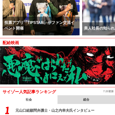
投票アプリ「TIPSTAR」がファン交流イ
ベント開催
美人社長の知られ
配給映画
サイゾー人気記事ランキング
7:20更新
社会
総合
元山口組顧問弁護士・山之内幸夫氏インタビュー