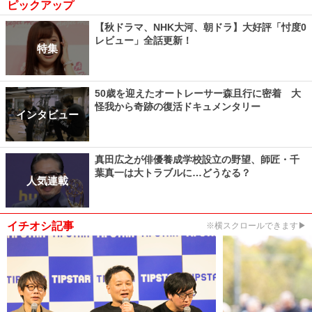
ピックアップ
【秋ドラマ、NHK大河、朝ドラ】大好評「忖度0
レビュー」全話更新！
特集
50歳を迎えたオートレーサー森且行に密着 大
怪我から奇跡の復活ドキュメンタリー
インタビュー
真田広之が俳優養成学校設立の野望、師匠・千
葉真一は大トラブルに…どうなる？
人気連載
イチオシ記事
※横スクロールできます▶