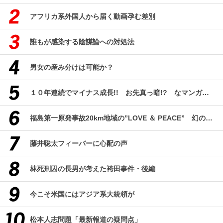
アフリカ系外国人から届く動画孕む差別
誰もが感染する陰謀論への対処法
男女の産み分けは可能か？
１０年連続でマイナス成長!! お先真っ暗!? なマンガ産業研究
福島第一原発事故20km地域の”LOVE ＆ PEACE” 幻のコミューン「獏原人村」の現在
藤井聡太フィーバーに心配の声
林死刑囚の長男が考えた袴田事件・後編
今こそ米国にはアジア系大統領が
松本人志問題「最新報道の疑問点」