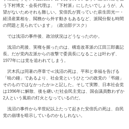
う下村博文・会長代理は、『下村派』にしたいでしょうが、人
望がないためそれも難しい。安倍氏が買っていた萩生田光一・
経済産業相を、閥務から外す動きもあるなど、派閥分裂も時間
の問題と見られています」（政治部デスク）
では浅沼の事件後、政治状況はどうなったのか。
浅沼の死後、実権を握ったのは、構造改革派の江田三郎書記
長。だが党内左派からの攻撃で委員長になることは叶わず、
1977年には党を追われてしまう。
沢木氏は同著の序章で≪浅沼の死は、平和と幸福を告げる
「暁の鐘」であるより、社会党というひとつの政党の「弔鐘」
そのものではなかったか≫と記した。そして実際、日本社会党
は1996年に解散、後を継いだ社会民主党は、国会議員数わずか
2人という風前の灯火となっているのだ。
浅沼の事件から半世紀以上たって起きた安倍氏の死は、自民
党の崩壊を暗示しているのかもしれない。