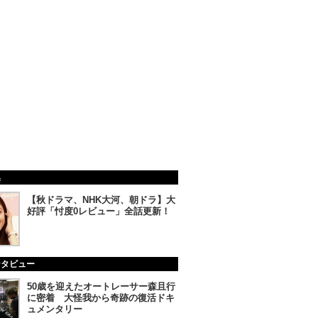
集
【秋ドラマ、NHK大河、朝ドラ】大
好評「忖度0レビュー」全話更新！
ンタビュー
50歳を迎えたオートレーサー森且行
に密着 大怪我から奇跡の復活ドキ
ュメンタリー