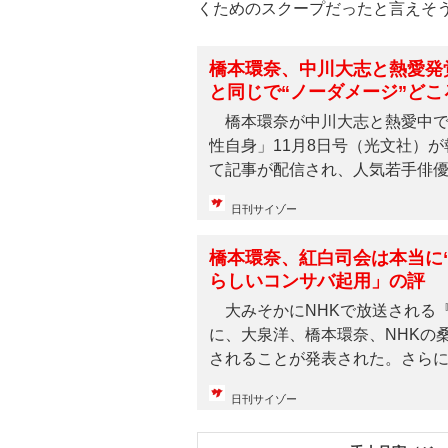
くためのスクープだったと言えそ
橋本環奈、中川大志と熱愛発
と同じで“ノーダメージ”ど
橋本環奈が中川大志と熱愛中で
性自身」11月8日号（光文社）が
て記事が配信され、人気若手俳優同
日刊サイゾー
橋本環奈、紅白司会は本当に“
らしいコンサバ起用」の評
大みそかにNHKで放送される『
に、大泉洋、橋本環奈、NHKの
されることが発表された。さらにス
日刊サイゾー