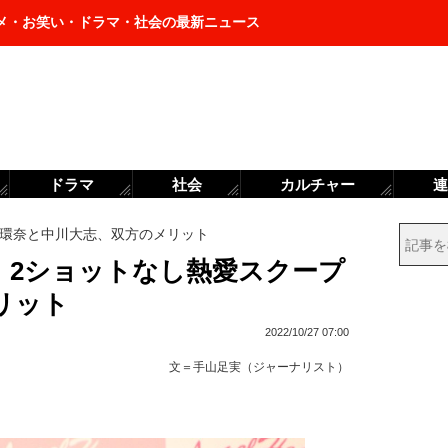
メ・お笑い・ドラマ・社会の最新ニュース
ドラマ
社会
カルチャー
連
環奈と中川大志、双方のメリット
、2ショットなし熱愛スクープ
リット
2022/10/27 07:00
文＝
手山足実（ジャーナリスト）