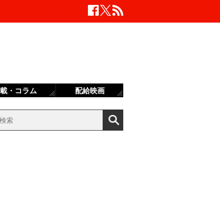
載・コラム
配給映画