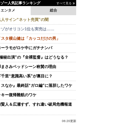
イゾー人気記事ランキング
すべて見る
エンタメ
総合
名人サイン“ネット売買”の闇
クゾがオリコン1位も実売は……
イスタ横山健は「カッコだけの男」
ローラモがロケ中にガチナンパ
“極秘出演”の『全裸監督』はどうなる？
澤まさみベッドシーン称賛の理由
下千里“意識高い系”が裏目に？
ミスなか』最終話“ガロ編”に落胆したワケ
ッキー復帰難航のワケ
崎賢人＆広瀬すず、すれ違い破局危機報道
06:20更新