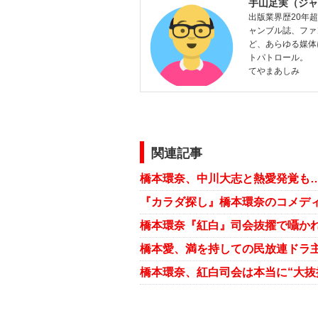
手山足実（ジャ
出版業界歴20年
ャンブル誌、ファ
ど、あらゆる媒体
トパトロール。
てやまあしみ
関連記事
橋本愛、満を持しての民放連ドラ主
橋本環奈、紅白司会は本当に“大抜