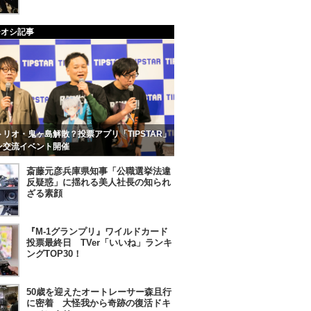
チオシ記事
リオ・鬼ヶ島解散？投票アプリ「TIPSTAR」
ン交流イベント開催
斎藤元彦兵庫県知事「公職選挙法違
反疑惑」に揺れる美人社長の知られ
ざる素顔
『M-1グランプリ』ワイルドカード
投票最終日 TVer「いいね」ランキ
ングTOP30！
50歳を迎えたオートレーサー森且行
に密着 大怪我から奇跡の復活ドキ