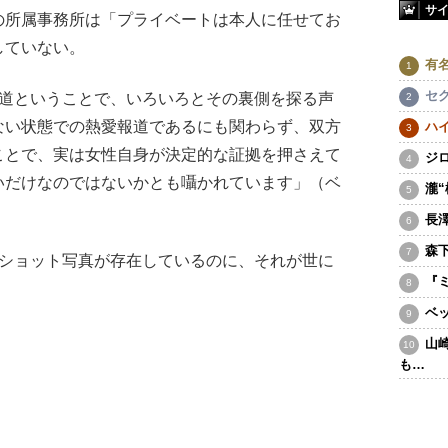
サ
所属事務所は「プライベートは本人に任せてお
していない。
有
セ
報道ということで、いろいろとその裏側を探る声
ない状態での熱愛報道であるにも関わらず、双方
ハ
ことで、実は女性自身が決定的な証拠を押さえて
ジ
いだけなのではないかとも囁かれています」（ベ
瀧
長
森
ショット写真が存在しているのに、それが世に
『
ベ
山
も…