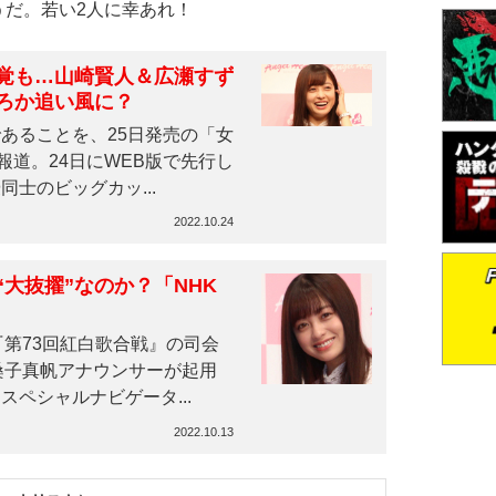
うだ。若い2人に幸あれ！
覚も…山崎賢人＆広瀬すず
ころか追い風に？
あることを、25日発売の「女
報道。24日にWEB版で先行し
士のビッグカッ...
2022.10.24
大抜擢”なのか？「NHK
第73回紅白歌合戦』の司会
桑子真帆アナウンサーが起用
ペシャルナビゲータ...
2022.10.13