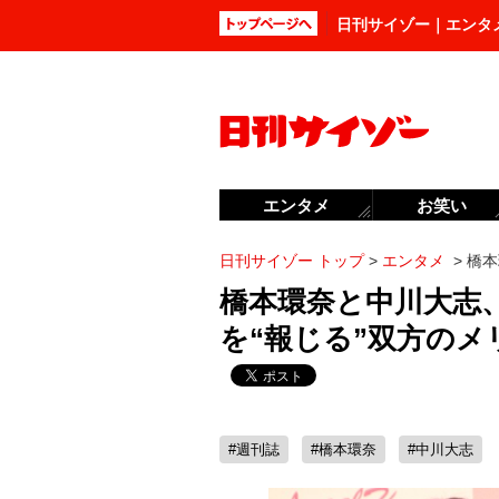
日刊サイゾー｜エンタ
エンタメ
お笑い
日刊サイゾー トップ
>
エンタメ
>
橋本
橋本環奈と中川大志
を“報じる”双方のメ
#週刊誌
#橋本環奈
#中川大志