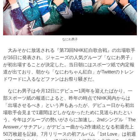
なにわ男子
大みそかに放送される『第73回NHK紅白歌合戦』の出場歌手
が16日に発表され、ジャニーズの人気グループ「なにわ男子」
が初出場することが決定した。当日朝にはスポーツ紙で内定報
道が出ており、朝から「なにわちゃん紅白」がTwitterのトレン
ドワードに入るなどファンはお祭り騒ぎだ。
なにわ男子は今月12日にデビュー1周年を迎えたばかり。一
部スポーツ紙の報道によると、昨年の時点でNHK局内からは
「出場させるべき」という声もあったが、デビュー日から初出
場歌手会見まで1週間ほどしかなかったために見送られたとい
う。今年はグループの勢いがさらに加速し、2ndシングル「The
Answer／サチアレ」がデビュー曲から2作連続となる初週売上
50万枚超を記録。7月リリースの初アルバム「1st Love」は初週