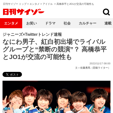
日刊サイゾー トップ
>
エンタメ
>
アイドル
>
高橋恭平とJO1が交流の可能性も
日刊サイゾー
エンタメ
お笑い
ドラマ
社会
カルチャー
連載
ジャニーズ×Twitterトレンド速報
なにわ男子、紅白初出場でライバル
グループと“禁断の競演”？ 高橋恭平
とJO1が交流の可能性も
2022/11/17 08:00
文＝
佐藤勇馬（芸能ライター）