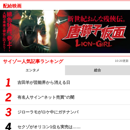
配給映画
サイゾー人気記事ランキング
10:20更新
エンタメ
総合
吉田羊が芸能界から消える日
有名人サイン“ネット売買”の闇
ジローラモがロケ中にガチナンパ
セクゾがオリコン1位も実売は……