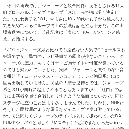
今回の発表では、ジャニーズと競合関係にあるとされる11人
組グローバルボーイズグループ「JO1」らの初出場も決定し
た。なにわ男子とJO1、今まさに10～20代の女子から絶大な人
気を集めているグループ同士の競演は話題性も十分だ。この出
場者選考について、芸能記者は「実にNHKらしいバランス感
覚」と指摘する。
「JO1はジャニーズ系と比べても遜色ない人気でCDセールスも
好調ですが、民放のテレビ番組での露出が少ないことから、ジ
ャニーズの圧力、もしくはテレビ局サイドの忖度が働いている
のではと疑われていました。実際、ジャニーズと関係の深い音
楽番組『ミュージックステーション』（テレビ朝日系）には一
度も出演していません。民放の大型音楽特番では、ジャニーズ
系とJO1が同時に起用されることもありますが、『紅白』のよ
うに出演者全員で合唱したりするような場面はないので、同じ
ステージに立つことはまずありませんでした。しかし、NHKは
そうした民放局のような露骨なジャニーズ忖度は避けている。
かつては同じくジャニーズのライバルとして扱われていたDA
PUMPや、JO1と同じく『Mステ』に出演できなかったw-inds.