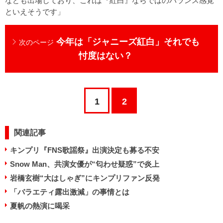
なども出場しており、これは『紅白』ならではのバランス感覚
といえそうです」
今年は「ジャニーズ紅白」それでも
次のページ
忖度はない？
1
2
関連記事
キンプリ『FNS歌謡祭』出演決定も募る不安
Snow Man、共演女優が“匂わせ疑惑”で炎上
岩橋玄樹“大はしゃぎ”にキンプリファン反発
「バラエティ露出激減」の事情とは
夏帆の熱演に喝采