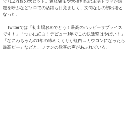
で71.2万枚の大ヒット。道枝駿佑や大橋和也の主演ドラマが話
題を呼ぶなどソロでの活躍も目覚ましく、文句なしの初出場と
なった。
Twitterでは「初出場おめでとう！最高のハッピーサプライズ
です！」「ついに紅白！デビュー1年でこの快進撃はやばい！」
「なにわちゃんの1年の締めくくりが紅白→カウコンになったら
最高だ―」などと、ファンの歓喜の声があふれている。