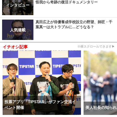
怪我から奇跡の復活ドキュメンタリー
インタビュー
真田広之が俳優養成学校設立の野望、師匠・千
葉真一は大トラブルに…どうなる？
人気連載
イチオシ記事
※横スクロールできます▶
投票アプリ「TIPSTAR」がファン交流イ
ベント開催
美人社長の知られ