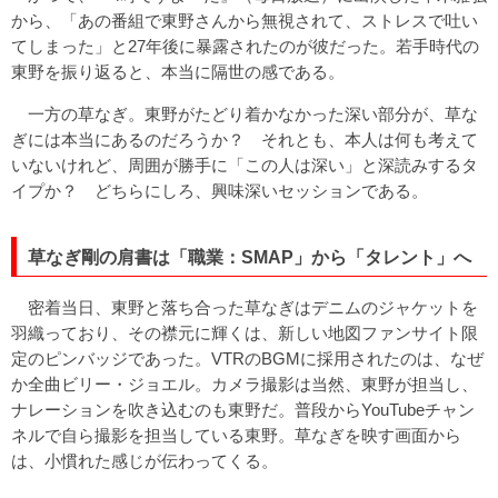
から、「あの番組で東野さんから無視されて、ストレスで吐い
てしまった」と27年後に暴露されたのが彼だった。若手時代の
東野を振り返ると、本当に隔世の感である。
一方の草なぎ。東野がたどり着かなかった深い部分が、草な
ぎには本当にあるのだろうか？ それとも、本人は何も考えて
いないけれど、周囲が勝手に「この人は深い」と深読みするタ
イプか？ どちらにしろ、興味深いセッションである。
草なぎ剛の肩書は「職業：SMAP」から「タレント」へ
密着当日、東野と落ち合った草なぎはデニムのジャケットを
羽織っており、その襟元に輝くは、新しい地図ファンサイト限
定のピンバッジであった。VTRのBGMに採用されたのは、なぜ
か全曲ビリー・ジョエル。カメラ撮影は当然、東野が担当し、
ナレーションを吹き込むのも東野だ。普段からYouTubeチャン
ネルで自ら撮影を担当している東野。草なぎを映す画面から
は、小慣れた感じが伝わってくる。