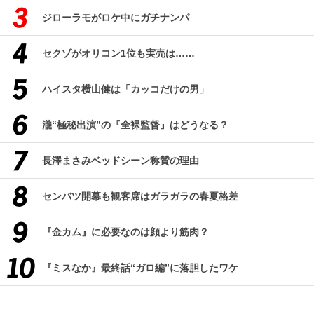
ジローラモがロケ中にガチナンパ
セクゾがオリコン1位も実売は……
ハイスタ横山健は「カッコだけの男」
瀧“極秘出演”の『全裸監督』はどうなる？
長澤まさみベッドシーン称賛の理由
センバツ開幕も観客席はガラガラの春夏格差
『金カム』に必要なのは顔より筋肉？
『ミスなか』最終話“ガロ編”に落胆したワケ