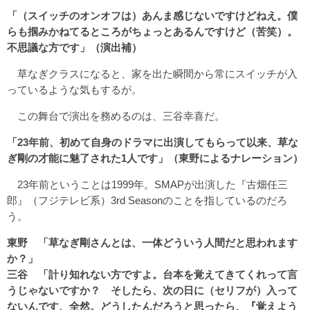
「（スイッチのオンオフは）あんま感じないですけどねえ。僕
らも掴みかねてるところがちょっとあるんですけど（苦笑）。
不思議な方です」（演出補）
草なぎクラスになると、家を出た瞬間から常にスイッチが入
っているような気もするが。
この舞台で演出を務めるのは、三谷幸喜だ。
「23年前、初めて自身のドラマに出演してもらって以来、草な
ぎ剛の才能に魅了された1人です」（東野によるナレーション）
23年前ということは1999年。SMAPが出演した『古畑任三
郎』（フジテレビ系）3rd Seasonのことを指しているのだろ
う。
東野 「草なぎ剛さんとは、一体どういう人間だと思われます
か？」
三谷 「計り知れない方ですよ。台本を覚えてきてくれって言
うじゃないですか？ そしたら、次の日に（セリフが）入って
ないんです、全然。どうしたんだろうと思ったら、『覚えよう