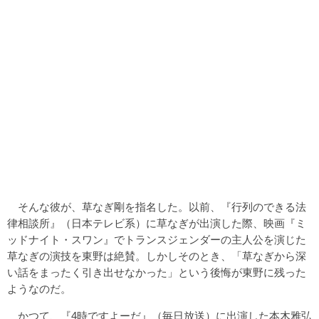
そんな彼が、草なぎ剛を指名した。以前、『行列のできる法
律相談所』（日本テレビ系）に草なぎが出演した際、映画『ミ
ッドナイト・スワン』でトランスジェンダーの主人公を演じた
草なぎの演技を東野は絶賛。しかしそのとき、「草なぎから深
い話をまったく引き出せなかった」という後悔が東野に残った
ようなのだ。
かつて、『4時ですよーだ』（毎日放送）に出演した本木雅弘