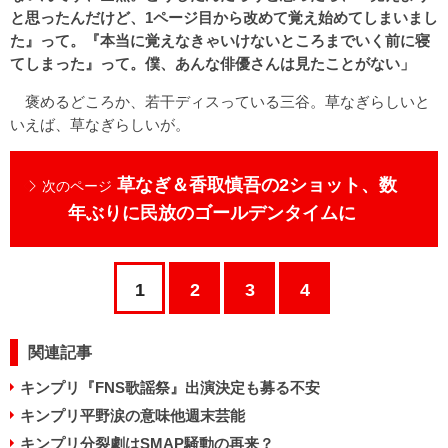
と思ったんだけど、1ページ目から改めて覚え始めてしまいまし
た』って。『本当に覚えなきゃいけないところまでいく前に寝
てしまった』って。僕、あんな俳優さんは見たことがない」
褒めるどころか、若干ディスっている三谷。草なぎらしいと
いえば、草なぎらしいが。
草なぎ＆香取慎吾の2ショット、数
次のページ
年ぶりに民放のゴールデンタイムに
1
2
3
4
関連記事
キンプリ『FNS歌謡祭』出演決定も募る不安
キンプリ平野涙の意味他週末芸能
キンプリ分裂劇はSMAP騒動の再来？