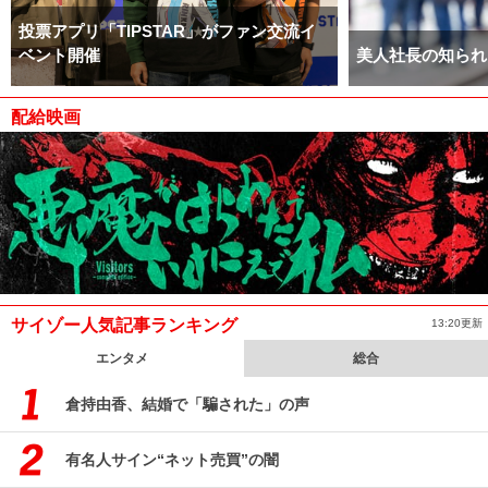
投票アプリ「TIPSTAR」がファン交流イ
ベント開催
美人社長の知られ
配給映画
サイゾー人気記事ランキング
13:20更新
エンタメ
総合
倉持由香、結婚で「騙された」の声
有名人サイン“ネット売買”の闇