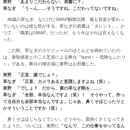
東野 「あまりこだわらない、肩書に？」
草なぎ 「う～ん……そうですね、こだわってないですね」
48歳の草なぎ。なにげにSMAP解散以降、最も容姿が変わっ
ていないのは彼な気がする。草なぎの肩書は「タレント」。か
つて、「職業はSMAP」だったが、もう今はそれは言えなくな
った。
この秋、草なぎのスケジュールのほとんどを締めていたの
は、香取慎吾との二人芝居による舞台『burst！～危険なふたり
～』である。舞台の稽古場に東野はお邪魔した。
東野 「正直、嫌でしょ？」
草なぎ 「正直、カメラあると意識しますよね（笑）」
東野 「でしょ？ だから、素の草なぎ剛を……」
草なぎ 「全部、本当なんですよ（笑）！ そうやって、作っ
てる自分も全部本当なんですよ。じゃあ、鼻くそほじったりと
かそういうことですか（笑）」
鼻くそはほじらなくていい。どうやら、面倒くさくなってき
たようだ。ついには、東野に
「なんで、この仕事をやってるん