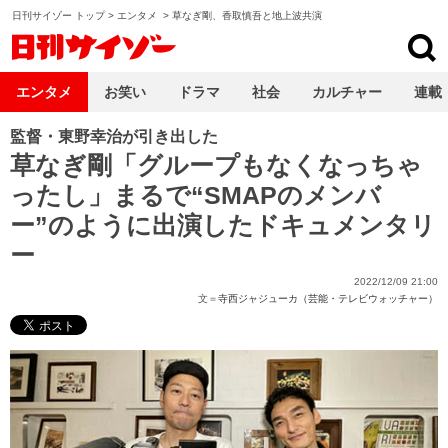
日刊サイゾー トップ
>
エンタメ
>
草なぎ剛、香取慎吾と地上波共演
日刊サイゾー
エンタメ
お笑い
ドラマ
社会
カルチャー
連載
監督・東野幸治が引き出した
草なぎ剛「グループもなくなっちゃ
ったし」まるで“SMAPのメンバ
ー”のように出演したドキュメンタリ
ー
2022/12/09 21:00
文＝
寺西ジャジューカ（芸能・テレビウォッチャー）