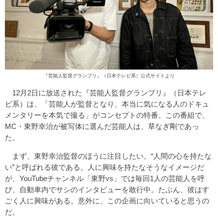
『芸能人監督グランプリ』（日本テレビ系）
公式サイト
より
12月2日に放送された『芸能人監督グランプリ』（日本テレ
ビ系）は、「芸能人が監督となり、本当に気になる人のドキュ
メンタリーを本気で撮る」がコンセプトの特番。この番組で、
MC・東野幸治が被写体に選んだ芸能人は、草なぎ剛であっ
た。
まず、東野幸治監督のほうに注目したい。“人間の心を持たな
い”と呼ばれる彼である。人に興味を持たなそうなイメージだ
が、YouTubeチャンネル「東野vs」では毎回1人の芸能人を呼
び、自動車内でサシのインタビューを敢行中。たぶん、彼はす
ごく人に興味がある。意外に、この企画に向いていると思うの
だ。