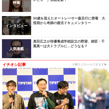
特集
50歳を迎えたオートレーサー森且行に密着 大
怪我から奇跡の復活ドキュメンタリー
インタビュー
真田広之が俳優養成学校設立の野望、師匠・千
葉真一は大トラブルに…どうなる？
人気連載
イチオシ記事
※横スクロールできます▶