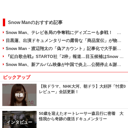
Snow Manのおすすめ記事
Snow Man、テレビ各局の争奪戦にディズニーも参戦！ 『紅白』フラれたNHKは“脱落”状態
目黒蓮、出演ドキュメンタリーの露骨な「商品宣伝」が物議…「青汁の宣伝番組と同じ」の声も
Snow Man・渡辺翔太の「偽アカウント」記事化で大手新聞が謝罪…佐久間大介はファンに注意喚起
『紅白歌合戦』STARTO社「2枠」報道…目玉候補はSnow Man＆キンプリも難航の気配
Snow Man、新アルバム映像が中国で炎上…公開停止＆謝罪もSTARTO社のアジア戦略狂う恐れ
ピックアップ
【秋ドラマ、NHK大河、朝ドラ】大好評「忖度0
レビュー」全話更新！
特集
50歳を迎えたオートレーサー森且行に密着 大
怪我から奇跡の復活ドキュメンタリー
インタビュー