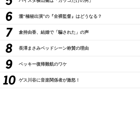
ハイスタ横山健は「カッコだけの男」
瀧“極秘出演”の『全裸監督』はどうなる？
倉持由香、結婚で「騙された」の声
長澤まさみベッドシーン称賛の理由
ベッキー復帰難航のワケ
ゲス川谷に音楽関係者が激怒！