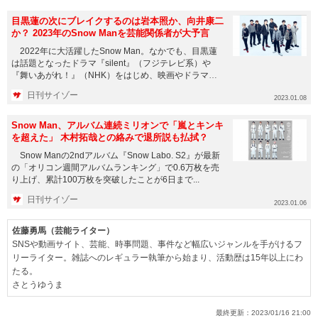
目黒蓮の次にブレイクするのは岩本照か、向井康二
か？ 2023年のSnow Manを芸能関係者が大予言
2022年に大活躍したSnow Man。なかでも、目黒蓮
は話題となったドラマ『silent』（フジテレビ系）や
『舞いあがれ！』（NHK）をはじめ、映画やドラマに
引っ張...
日刊サイゾー
2023.01.08
Snow Man、アルバム連続ミリオンで「嵐とキンキ
を超えた」 木村拓哉との絡みで退所説も払拭？
Snow Manの2ndアルバム『Snow Labo. S2』が最新
の「オリコン週間アルバムランキング」で0.6万枚を売
り上げ、累計100万枚を突破したことが6日まで...
日刊サイゾー
2023.01.06
佐藤勇馬（芸能ライター）
SNSや動画サイト、芸能、時事問題、事件など幅広いジャンルを手がけるフ
リーライター。雑誌へのレギュラー執筆から始まり、活動歴は15年以上にわ
たる。
さとうゆうま
最終更新：
2023/01/16 21:00