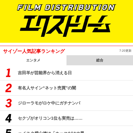
サイゾー人気記事ランキング
7:20更新
エンタメ
総合
吉田羊が芸能界から消える日
有名人サイン“ネット売買”の闇
ジローラモがロケ中にガチナンパ
セクゾがオリコン1位も実売は……