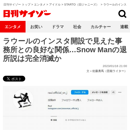
日刊サイゾー トップ
>
エンタメ
>
アイドル
>
STARTO（旧ジャニーズ）
>
ラウールのインスタ
日刊サイゾー
エンタメ
お笑い
ドラマ
社会
カルチャー
連載
ラウールのインスタ開設で見えた事
務所との良好な関係…Snow Manの退
所説は完全消滅か
2023/01/16 21:00
文＝
佐藤勇馬（芸能ライター）