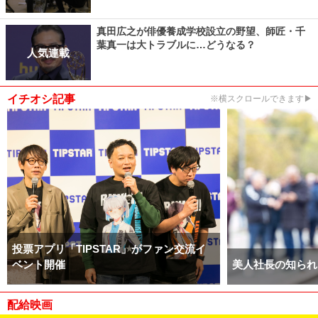
真田広之が俳優養成学校設立の野望、師匠・千
葉真一は大トラブルに…どうなる？
人気連載
イチオシ記事
※横スクロールできます▶
投票アプリ「TIPSTAR」がファン交流イ
ベント開催
美人社長の知られ
配給映画