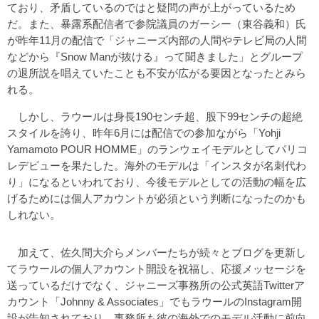
ており、矛盾しているのではと疑問の声が上がっているため
だ。また、暴露系配信者で参院議員のガーシー（東谷義和）氏
が昨年11月の配信で「ジャニーズ内部の人間やテレビ局の人間
などから『Snow Manが抜ける』って聞きました」とグループ
の退所説を唱えていたことも不安が広がる要因となったとみら
れる。
しかし、ラウールは身長190センチ超、股下99センチの超絶
スタイルを誇り、昨年6月には配信での参加ながら「Yohji
Yamamoto POUR HOMME」のランウェイモデルとしてパリコ
レデビューを果たした。海外のモデルは「インスタが名刺代わ
り」になるといわれており、今後モデルとしての活動の幅を広
げるためには個人アカウントが必須という判断になったのかも
しれない。
加えて、佐久間大介らメンバーたちが続々とブログを更新し
てラウールの個人アカウント開設を祝福し、応援メッセージを
送っているだけでなく、ジャニーズ事務所の公式英語Twitterア
カウント「Johnny & Associates」でもラウールのInstagram開
設が告知されており、事務所も彼の海外でのモデル活動に前向