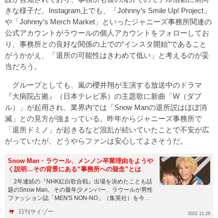
きな様子だ。Instagram上でも、「Johnny’s Smile Up! Project」
や「Johnny’s Merch Market」といったジャニーズ事務所関連の
公式アカウントがラウールの個人アカウントをフォローしてお
り、事務所との良好な関係の上での“インスタ開始”であること
がうかがえ、「退所の可能性はきわめて低い」と考えるのが妥
当だろう。
グループとしても、嵐の櫻井翔が主演する放送中のドラマ
『大病院占拠』（日本テレビ系）の主題歌に新曲「W（ダブ
ル）」が起用され、業界内では「Snow Manの退所説はほぼ消
滅」との見方が強まっている。昨年からジャニーズ事務所で
「退所ドミノ」が起きるなど混乱が続いていたことで不安が広
がっていたが、どうやらファンは安心してよさそうだ。
Snow Man・ラウール、メンノン卒業理由をようや
く説明…その背景にある“事務所への疑念”とは
2年連続の『NHK紅白歌合戦』出場を決めたことも話
題のSnow Man。その最年少メンバー、ラウールが男性
ファッション誌「MEN'S NON-NO」（集英社）を今夏
ひ...
日刊サイゾー
2022.11.28