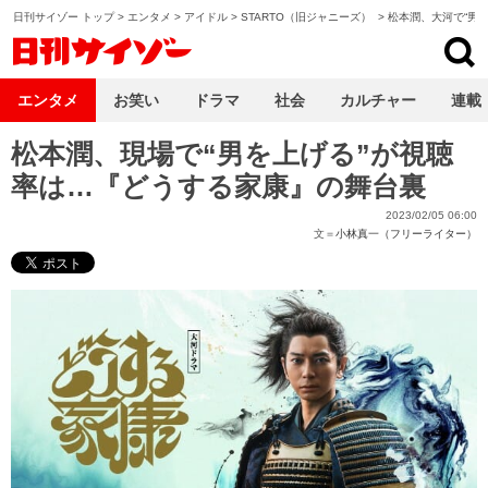
日刊サイゾー トップ
>
エンタメ
>
アイドル
>
STARTO（旧ジャニーズ）
>
松本潤、大河で“男を
日刊サイゾー
エンタメ
お笑い
ドラマ
社会
カルチャー
連載
松本潤、現場で“男を上げる”が視聴
率は…『どうする家康』の舞台裏
2023/02/05 06:00
文＝
小林真一（フリーライター）