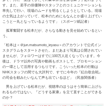
す。また、若手の俳優陣やスタッフとのコミュニケーションも
率先して行い、現場のムードを明るくしようとしている。現場
の士気は上がっていて、松本のためにもなんとか盛り上げてい
こうと一丸となっているようです」（スポーツ紙記者）
孤軍奮闘する松本だが、さらなる動きを見せ始めているとい
う。
「松本は
＜＠jun.matsumoto_ieyasu＞
のアカウントで公式イン
スタグラムをスタートさせた。まだあまり写真は公開されてい
ませんが、フォロワーはすでに100万人近くなっています。今
後は、ドラマ以外の写真や動画もポストして、プロモーション
の一環として活用するつもりです。こういった松本の行動は
NHKスタッフの間でも大評判で、すでに今年の『紅白歌合戦』
の司会を頼みたいなんて声も出ているほど」（民放関係者）
男を上げている松本だが、視聴率のほうはそう簡単に上げら
れるものではない。『どうする家康』を立て直すことができる
のか？