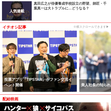
真田広之が俳優養成学校設立の野望、師匠・千
葉真一は大トラブルに…どうなる？
人気連載
イチオシ記事
※横スクロールできます▶
投票アプリ「TIPSTAR」がファン交流イ
ベント開催
美人社長の知られ
配給映画