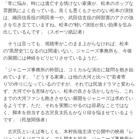
「常に悩み、時には逃亡する情けない家康が、松本のポップな
雰囲気によく合っている。良くも悪くもクセのない松本の演技
は、織田信長役の岡田准一や、武田信玄役の阿部寛のアクの強
さを引き立てていますね。松本の“軽い”演技が良い効果を生み
出しているんです」（スポーツ紙記者）
そうは言っても、視聴率がこのまま上がらなければ、松本
の“黒歴史”になるのは間違いない。ジャニーズ事務所も、今後
の展開には神経をピリピリさせているようだ。
「ジャニーズ事務所の幹部は、コミカルな演出に疑問を抱き始
めています。『どうする家康』は他の大河と比べて“若者寄
り”の作りになっているのですが、それでは民放ドラマと変わら
ず、大河でやる意味がない。松本の良さを活かしながら、これ
までの大河ファンも飽きさせない展開をジャニーズは求めてい
るようです。ただ、それを実際にやるのは容易なことではな
く、脚本を担当する古沢良太氏もかなり頭を悩ませているよう
です」（民放関係者）
古沢氏といえば奇しくも、木村拓哉主演で公開中の映画『レ
ジェンド＆バタフライ』でも脚本を担当。ジャニーズ事務所か