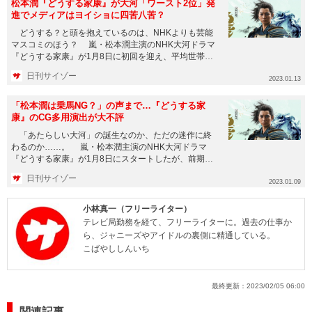
松本潤『どうする家康』が大河「ワースト2位」発
進でメディアはヨイショに四苦八苦？
どうする？と頭を抱えているのは、NHKよりも芸能
マスコミのほう？ 嵐・松本潤主演のNHK大河ドラマ
『どうする家康』が1月8日に初回を迎え、平均世帯視
聴率が15.4％...
日刊サイゾー
2023.01.13
「松本潤は乗馬NG？」の声まで…『どうする家
康』のCG多用演出が大不評
「あたらしい大河」の誕生なのか、ただの迷作に終
わるのか……。 嵐・松本潤主演のNHK大河ドラマ
『どうする家康』が1月8日にスタートしたが、前期の
『鎌倉殿の13人』以...
日刊サイゾー
2023.01.09
小林真一（フリーライター）
テレビ局勤務を経て、フリーライターに。過去の仕事か
ら、ジャニーズやアイドルの裏側に精通している。
こばやししんいち
最終更新：
2023/02/05 06:00
関連記事