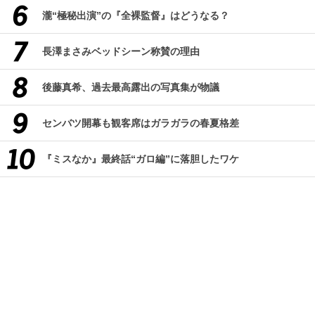
瀧“極秘出演”の『全裸監督』はどうなる？
長澤まさみベッドシーン称賛の理由
後藤真希、過去最高露出の写真集が物議
センバツ開幕も観客席はガラガラの春夏格差
『ミスなか』最終話“ガロ編”に落胆したワケ