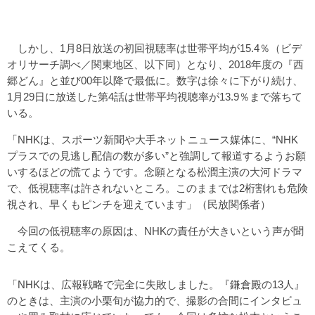
しかし、1月8日放送の初回視聴率は世帯平均が15.4％（ビデ
オリサーチ調べ／関東地区、以下同）となり、2018年度の『西
郷どん』と並び00年以降で最低に。数字は徐々に下がり続け、
1月29日に放送した第4話は世帯平均視聴率が13.9％まで落ちて
いる。
「NHKは、スポーツ新聞や大手ネットニュース媒体に、“NHK
プラスでの見逃し配信の数が多い”と強調して報道するようお願
いするほどの慌てようです。念願となる松潤主演の大河ドラマ
で、低視聴率は許されないところ。このままでは2桁割れも危険
視され、早くもピンチを迎えています」（民放関係者）
今回の低視聴率の原因は、NHKの責任が大きいという声が聞
こえてくる。
「NHKは、広報戦略で完全に失敗しました。『鎌倉殿の13人』
のときは、主演の小栗旬が協力的で、撮影の合間にインタビュ