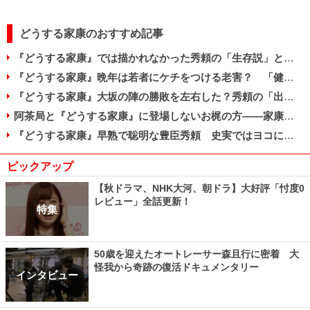
どうする家康のおすすめ記事
『どうする家康』では描かれなかった秀頼の「生存説」と子どもたちの数奇な運命
『どうする家康』晩年は若者にケチをつける老害？ 「健康マニア」家康の死因とは
『どうする家康』大坂の陣の勝敗を左右した？秀頼の「出陣」と真田信繫の提言
阿茶局と『どうする家康』に登場しないお梶の方――家康が信頼した2人の側室
『どうする家康』早熟で聡明な豊臣秀頼 史実ではヨコにもでかい巨漢だった？
ピックアップ
【秋ドラマ、NHK大河、朝ドラ】大好評「忖度0
レビュー」全話更新！
特集
50歳を迎えたオートレーサー森且行に密着 大
怪我から奇跡の復活ドキュメンタリー
インタビュー