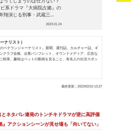
なってしまうのは仕方ない？
ビ系ドラマ『大病院占拠』の
井翔演じる刑事・武蔵三...
2023.01.24
ーナリスト）
超のベテランジャーナリスト。新聞、週刊誌、カルチャー誌、ギ
ンクラブ会報、企業パンフレット、オウンドメディア、広告な
に執筆。趣味はペットの動画を見ること、有名人の出没スポッ
最終更新：
2023/02/10 13:27
出とネタバレ連発のトンチキドラマが逆に高評価
拠』アクションシーンが見せ場も「向いてない」