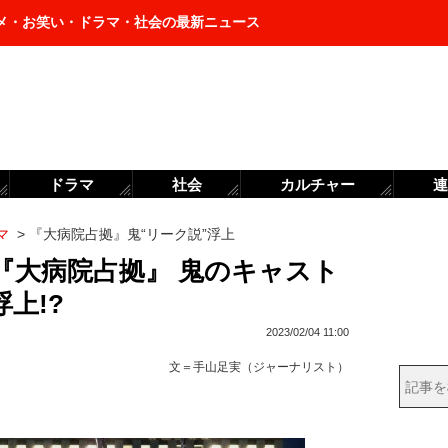
メ・お笑い・ドラマ・社会の最新ニュース
ドラマ
社会
カルチャー
連
マ
>
『大病院占拠』鬼“リーク説”浮上
『大病院占拠』 鬼のキャスト
上!?
2023/02/04 11:00
文＝
手山足実（ジャーナリスト）