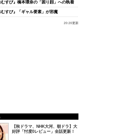
おむすび』橋本環奈の「困り顔」への執着
おむすび』「ギャル要素」が邪魔
20:20更新
集
【秋ドラマ、NHK大河、朝ドラ】大
好評「忖度0レビュー」全話更新！