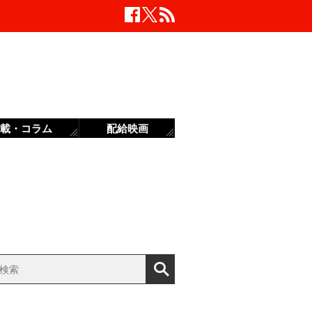
載・コラム
配給映画