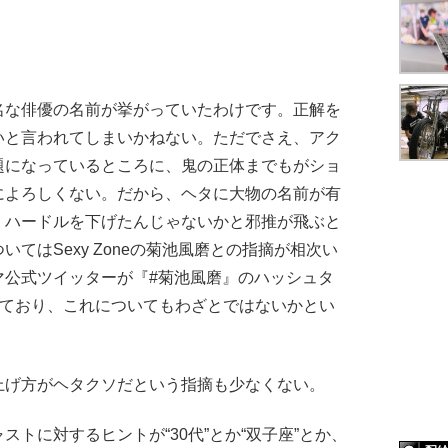
名な俳優の名前が挙がっていたわけです。正解を
いと言われてしまいかねない。ただでさえ、アク
題になっているところに、鬼の正体までもがショ
によろしくない。だから、ヘタに大物の名前が有
、ハードルを下げたんじゃないかと邪推が飛ぶと
てはSexy Zoneの菊池風磨との指摘が相次い
マ公式ツイッターが『#菊池風磨』のハッシュタ
しており、これについてもわざとではないかとい
げ方がヘタクソだという指摘も少なくない。
トに対するヒントが“30代”とか“双子座”とか、