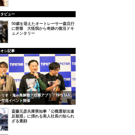
ンタビュー
50歳を迎えたオートレーサー森且行
に密着 大怪我から奇跡の復活ドキ
ュメンタリー
チオシ記事
リオ・鬼ヶ島解散？投票アプリ「TIPSTAR」
ン交流イベント開催
斎藤元彦兵庫県知事「公職選挙法違
反疑惑」に揺れる美人社長の知られ
ざる素顔