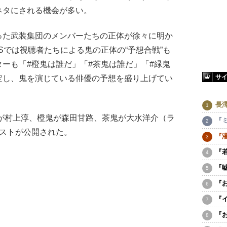
ネタにされる機会が多い。
た武装集団のメンバーたちの正体が徐々に明か
Sでは視聴者たちによる鬼の正体の“予想合戦”も
ーも「#橙鬼は誰だ」「#茶鬼は誰だ」「#緑鬼
サ
定し、鬼を演じている俳優の予想を盛り上げてい
長
が村上淳、橙鬼が森田甘路、茶鬼が大水洋介（ラ
『
ャストが公開された。
『
『
『
『
『
『