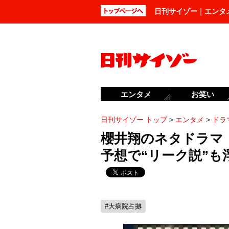
日刊サイゾー｜エンタ
エンタメ
お笑い
日刊サイゾー トップ
>
エンタメ
>
ドラ
櫻井翔のネタドラマ
予想で“リーク説”も浮
#大病院占拠