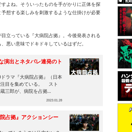
配
ですよね。そういったものを手がかりに正体を探
と予想する楽しみを刺激するような仕掛けが必要
目立っている『大病院占拠』。今後発表される
も、悪い意味でドキドキしているはずだ。
な演出とネタバレ連発のト
0ドラマ『大病院占拠』（日本
で注目を集めている。 スト
三郎が、病院を占拠...
2023.01.28
病院占拠』アクションシー