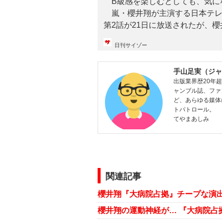
B級感を楽しむとしても、気に
嵐・櫻井翔が主演する日本テレ
第2話が21日に放送されたが、櫻
日刊サイゾー
手山足実（ジャ
出版業界歴20年
ャンブル誌、ファ
ど、あらゆる媒体
トパトロール。
てやまあしみ
関連記事
櫻井翔『大病院占拠』チープな演
櫻井翔の運動神経が… 『大病院占