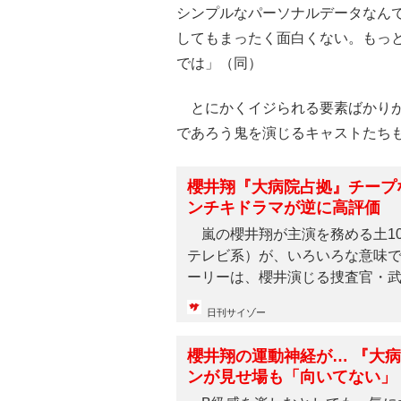
シンプルなパーソナルデータなん
してもまったく面白くない。もっ
では」（同）
とにかくイジられる要素ばかりが
であろう鬼を演じるキャストたち
櫻井翔『大病院占拠』チープ
ンチキドラマが逆に高評価
嵐の櫻井翔が主演を務める土1
テレビ系）が、いろいろな意味
ーリーは、櫻井演じる捜査官・武蔵
日刊サイゾー
櫻井翔の運動神経が… 『大
ンが見せ場も「向いてない」