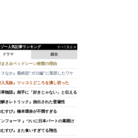
イゾー人気記事ランキング
すべて見る
ドラマ
総合
澤まさみベッドシーン称賛の理由
ミスなか』最終話“ガロ編”に落胆したワケ
潜入兄妹』ツッコミどころを潰し切った
若草物語』相手に「好きじゃない」と伝える
嘘解きレトリック』抽出された普遍性
おむすび』橋本環奈が不憫すぎる
インフォーマ 』ついに日本パートの幕開け
おむすび』また食いすぎてる翔也