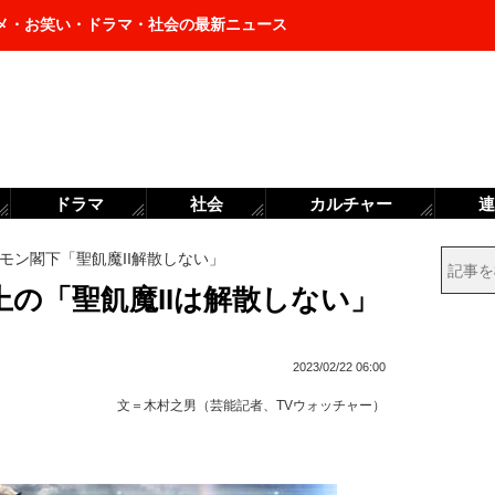
メ・お笑い・ドラマ・社会の最新ニュース
ドラマ
社会
カルチャー
連
モン閣下「聖飢魔II解散しない」
の「聖飢魔IIは解散しない」
2023/02/22 06:00
文＝
木村之男（芸能記者、TVウォッチャー）