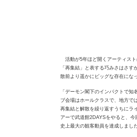
活動が5年ほど開くアーティスト
「再集結」と表する巧みさはさすが
散前より遥かにビッグな存在にな
「デーモン閣下のインパクトで知名
ブ会場はホールクラスで、地方で
再集結と解散を繰り返すうちにライ
アーで武道館2DAYSをやると、
史上最大の観客動員を達成しまし