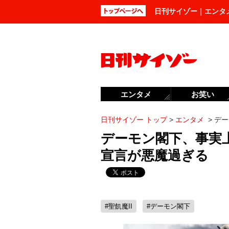
日刊サイゾー｜エンタ
エンタメ
お笑い
日刊サイゾー トップ
>
エンタメ
>
デー
デーモン閣下、事実上
宣言が悪魔過ぎる
#聖飢魔II
#デーモン閣下