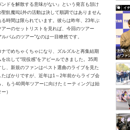
ンドを解散する意味がない』という発言も頷け
イ
聖飢魔II以外の活動は決して順調ではありません
る時間は限られています。彼らは昨年、23年ぶ
ツアーのセットリストを見れば、今回のツアー
ーアルバムのツアー”なのは一目瞭然です。
お笑いト
ナでめちゃくちゃになり、ズルズルと再集結期
がファ
を出して“現役感”をアピールできました。35周
すし、新規のファンはベスト選曲のライブを見た
たばかりですが、近年は1～2年前からライブ会
、もう40周年ツアーに向けたミーティングは始
ター）