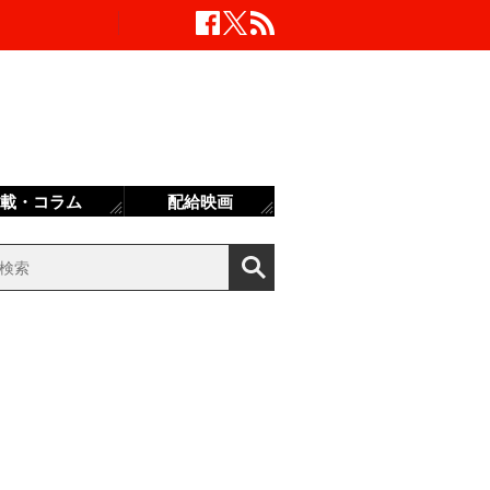
載・コラム
配給映画