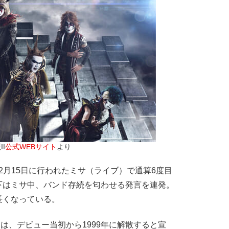
I
公式WEBサイト
より
2月15日に行われたミサ（ライブ）で通算6度目
下はミサ中、バンド存続を匂わせる発言を連発。
長くなっている。
Iは、デビュー当初から1999年に解散すると宣