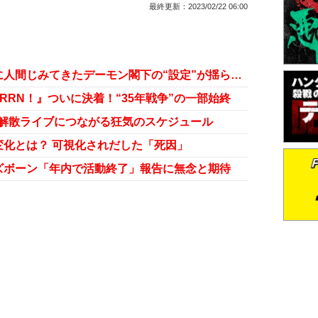
最終更新：
2023/02/22 06:00
「還暦で…」「肝臓の値が…」妙に人間じみてきたデーモン閣下の“設定”が揺らいだ瞬間
BURRN！』ついに決着！“35年戦争”の一部始終
」解散ライブにつながる狂気のスケジュール
化とは？ 可視化されだした「死因」
ズボーン「年内で活動終了」報告に無念と期待