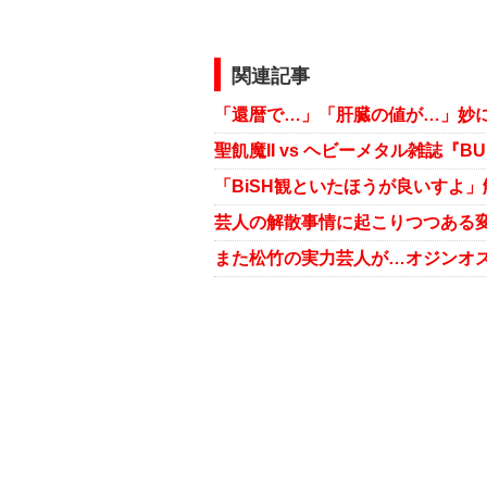
関連記事
聖飢魔II vs ヘビーメタル雑誌『
「BiSH観といたほうが良いすよ
芸人の解散事情に起こりつつある変
また松竹の実力芸人が…オジンオ