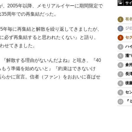
サ
が、2005年以降、メモリアルイヤーに期間限定で
35周年での再集結だった。
有
ジ
よそ5年毎に再集結と解散を繰り返してきましたが、
毎に必ず再集結すると思われたくない』と語り、
セ
漂わせてきました。
ハ
瀧
『解散する理由がないんだよね』と呟き、『40
倉
らもう準備を始めないと』『約束はできないけ
長
高らかに宣言。信者（ファン）をおおいに喜ばせ
後
セ
『