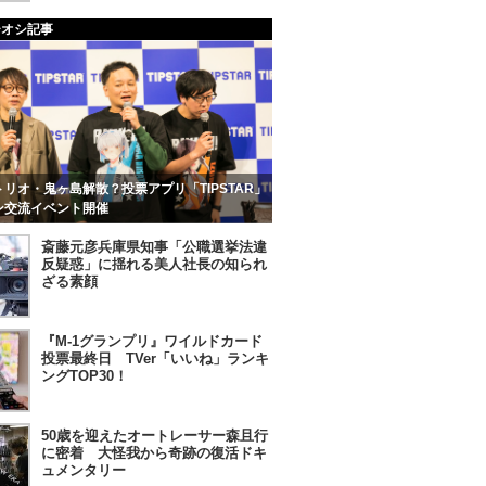
チオシ記事
リオ・鬼ヶ島解散？投票アプリ「TIPSTAR」
ン交流イベント開催
斎藤元彦兵庫県知事「公職選挙法違
反疑惑」に揺れる美人社長の知られ
ざる素顔
『M-1グランプリ』ワイルドカード
投票最終日 TVer「いいね」ランキ
ングTOP30！
50歳を迎えたオートレーサー森且行
に密着 大怪我から奇跡の復活ドキ
ュメンタリー