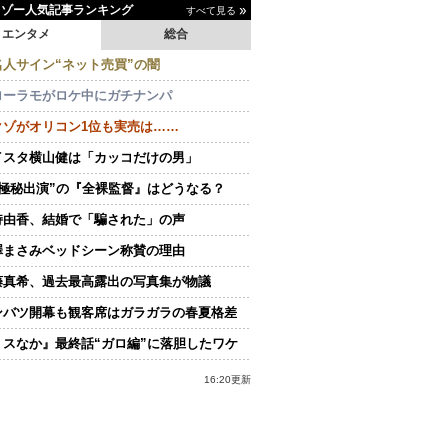
イゾー人気記事ランキング
すべて見る
エンタメ
総合
名人サイン“ネット売買”の闇
ローラモがロケ中にガチナンパ
クゾがオリコン1位も実売は……
イスタ横山健は「カッコだけの男」
“極秘出演”の『全裸監督』はどうなる？
持由香、結婚で「騙された」の声
澤まさみベッドシーン称賛の理由
藤真希、過去最高露出の写真集が物議
ンバツ開幕も観客席はガラガラの春夏格差
ミスなか』最終話“ガロ編”に落胆したワケ
16:20更新