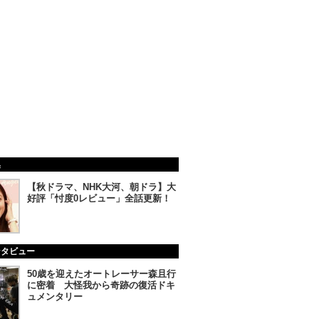
集
【秋ドラマ、NHK大河、朝ドラ】大
好評「忖度0レビュー」全話更新！
ンタビュー
50歳を迎えたオートレーサー森且行
に密着 大怪我から奇跡の復活ドキ
ュメンタリー