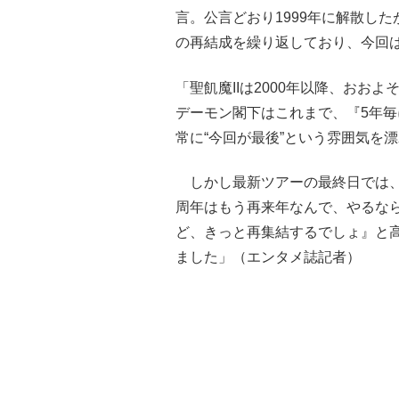
言。公言どおり1999年に解散した
の再結成を繰り返しており、今回は
「聖飢魔IIは2000年以降、おお
デーモン閣下はこれまで、『5年
常に“今回が最後”という雰囲気を
しかし最新ツアーの最終日では、
周年はもう再来年なんで、やるな
ど、きっと再集結するでしょ』と
ました」（エンタメ誌記者）