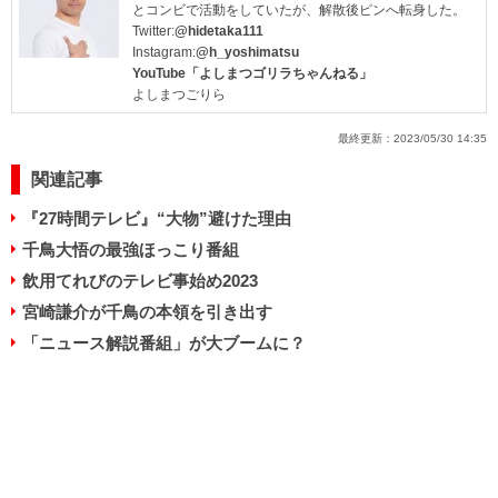
とコンビで活動をしていたが、解散後ピンへ転身した。
Twitter:
@hidetaka111
Instagram:
@h_yoshimatsu
YouTube「よしまつゴリラちゃんねる」
よしまつごりら
最終更新：
2023/05/30 14:35
関連記事
『27時間テレビ』“大物”避けた理由
千鳥大悟の最強ほっこり番組
飲用てれびのテレビ事始め2023
宮崎謙介が千鳥の本領を引き出す
「ニュース解説番組」が大ブームに？