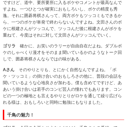
ですけど、道中、要所要所に入るボケやコメントが最高なんで
すよね。一つひとつが確実におもしろいし、ボケの精度も秀
逸。それに囲碁将棋さんって、両方ボケもツッコミもできるか
ら、一つのボケが単発で終わらないんですよね。文田さんのボ
ケに根建さんがツッコんで、ツッコんだ後に根建さんがボケを
重ねて、今度はそれに対して文田さんがツッコんでいく。
ゴリラ
確かに、お笑いのラリーが自由自在だよね。ダブルボ
ケのしゃべくり漫才をそのまま聞いているかのようなトーク回
しで、囲碁将棋さんならではの味がある。
Aさん
そのやりとりも、とにかく自然なんですよね。「ボ
ケ・ツッコミ」の掛け合いのおもしろさの他に、普段の会話を
聞いているような心地良さが加わる。僕も含めてですけど、あ
あいう掛け合いは若手のコンビ芸人の憧れでもあります。コン
ビの一つの極地とも言えるやりとりがロケを通して繰り広げら
れる様は、おもしろいと同時に勉強にもなりました。
千鳥の魅力！