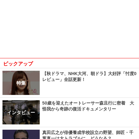
ピックアップ
【秋ドラマ、NHK大河、朝ドラ】大好評「忖度0
レビュー」全話更新！
特集
50歳を迎えたオートレーサー森且行に密着 大
怪我から奇跡の復活ドキュメンタリー
インタビュー
真田広之が俳優養成学校設立の野望、師匠・千
葉真一は大トラブルに…どうなる？