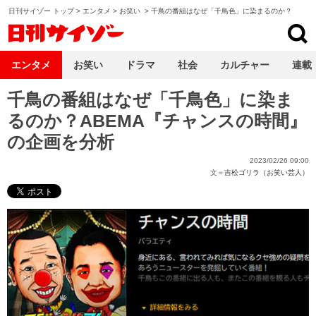
日刊サイゾー トップ
>
エンタメ
>
お笑い
>
千鳥の番組はなぜ「千鳥色」に染まるのか？
日刊サイゾー
エンタメ
お笑い
ドラマ
社会
カルチャー
連載
千鳥の番組はなぜ「千鳥色」に染ま
るのか？ABEMA『チャンスの時間』
の企画を分析
2023/02/26 09:00
文＝
吉松ゴリラ（お笑い芸人）