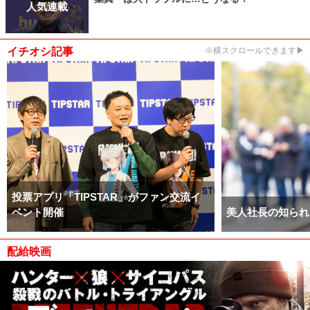
人気連載
イチオシ記事
※横スクロールできます▶
投票アプリ「TIPSTAR」がファン交流イ
ベント開催
美人社長の知られ
配給映画