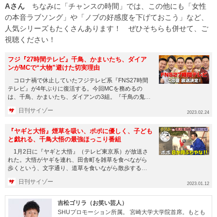
Aさん
ちなみに「チャンスの時間」では、この他にも「女性
の本音ラブソング」や「ノブの好感度を下げておこう」など、
人気シリーズもたくさんあります！ ぜひそちらも併せて、ご
視聴ください！
フジ『27時間テレビ』千鳥、かまいたち、ダイア
ンがMCで“大物”避けた切実理由
コロナ禍で休止していたフジテレビ系『FNS27時間
テレビ』が4年ぶりに復活する。今回MCを務めるの
は、千鳥、かまいたち、ダイアンの3組。『千鳥の鬼レ
ンチャン』をベース...
日刊サイゾー
2023.02.24
『ヤギと大悟』煙草を吸い、ポポに優しく、子ども
と戯れる、千鳥大悟の最強ほっこり番組
1月2日に『ヤギと大悟』（テレビ東京系）が放送さ
れた。大悟がヤギを連れ、田舎町を雑草を食べながら
歩くという、文字通り、道草を食いながら散歩するだ
けの謎番組である。 ...
日刊サイゾー
2023.01.12
吉松ゴリラ（お笑い芸人）
SHUプロモーション所属。 宮崎大学大学院首席。もとも