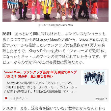
ジャニーズJr.時代のSnow Man
記者I
あっという間に2月も終わり、エンドレスなショックも
感じつつですが今週はSnow Manの話題から。Snow Manは会員
証ナンバーから推計したファンクラブの会員数が100万人を突
破したそうで、King & Princeを抜いて「ジャニーズで実質1位」
になったとネット上のファンの間で騒がれていたそうです。デ
ビューからわずか3年でこの会員数は異例だとか。
Snow Man、ファンクラブ会員100万突破でキンプ
リ超え？ SMAP、嵐と重なる勢い
Snow Manの両A面シングル『タペストリー／W』
（3月15日発売）のうち「タペストリー」のミュージッ
クビデオが解禁され、15日放送の情報番組『ZIP！』
（日本テレ...
日刊サイゾー
2023.02.16
デスクH
まあ、退会者を除いていない数字だからなんともっ