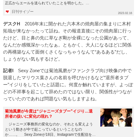
正広からエールを送られていたことを明かした。
「SMAPの絆」がう...
日刊サイゾー
2023.02.16
デスクH
2016年末に開かれた六本木の焼肉屋の集まりに木村
拓哉が来なかったって話ね。その報道直後にその焼肉屋に行っ
たけど、目と鼻の先に草なぎ剛が全裸になった公園があって、
なんだか感慨深かったなぁ。ともかく、大人になるほどに関係
の再構築なんて面倒くさくなっちゃうなんて“あるある”だし、
しょうがない気もするけど。
記者I
Sexy Zoneでは菊池風磨がファンクラブ向け映像の中で
脱退したマリウス葉さんの名前を呼びかけるなど“退所者タブ
ー”イジりをしていたと話題に。何度か触れていますが、よっぽ
どの不祥事を起こして辞めたのではない限り、関係性がつなが
っていたのであれば問題ない気もしますよね。
菊池風磨が今度は“ジャニーズタブー”イジり…退
所者の扱いに変化の現れ？
ジャニーズ事務所の変化なのか、それとも変えよう
という動きが中で起こっているということなの
か……。 Sexy Zoneが18日、Instagramで生配信を敢