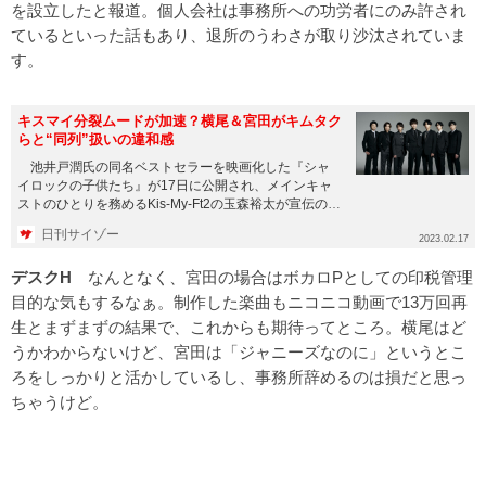
を設立したと報道。個人会社は事務所への功労者にのみ許され
ているといった話もあり、退所のうわさが取り沙汰されていま
す。
キスマイ分裂ムードが加速？横尾＆宮田がキムタク
らと“同列”扱いの違和感
池井戸潤氏の同名ベストセラーを映画化した『シャ
イロックの子供たち』が17日に公開され、メインキャ
ストのひとりを務めるKis-My-Ft2の玉森裕太が宣伝のた
めにバラエ...
日刊サイゾー
2023.02.17
デスクH
なんとなく、宮田の場合はボカロPとしての印税管理
目的な気もするなぁ。制作した楽曲もニコニコ動画で13万回再
生とまずまずの結果で、これからも期待ってところ。横尾はど
うかわからないけど、宮田は「ジャニーズなのに」というとこ
ろをしっかりと活かしているし、事務所辞めるのは損だと思っ
ちゃうけど。