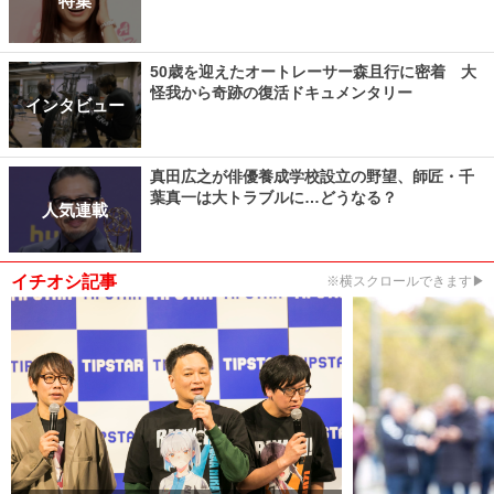
特集
50歳を迎えたオートレーサー森且行に密着 大
怪我から奇跡の復活ドキュメンタリー
インタビュー
真田広之が俳優養成学校設立の野望、師匠・千
葉真一は大トラブルに…どうなる？
人気連載
イチオシ記事
※横スクロールできます▶