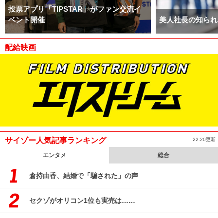
投票アプリ「TIPSTAR」がファン交流イ
ベント開催
美人社長の知られ
配給映画
サイゾー人気記事ランキング
22:20更新
エンタメ
総合
倉持由香、結婚で「騙された」の声
セクゾがオリコン1位も実売は……