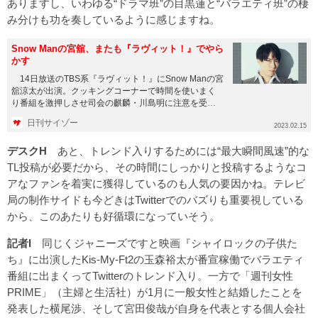
ありますし、いわゆる“ドラマ班”の目黒蓮と“バラエティ班”の棲
み分けも功を奏しているように感じますね。
Snow Manの宮舘、またも『ラヴィット！』でやら
かす
14日放送のTBS系『ラヴィット！』にSnow Manの宮
舘涼太が出演。クッキングコーナーで時間を使いまく
り番組を激押しさせ司会の麒麟・川島明に注意を受け
た。 この...
日刊サイゾー
2023.02.15
デスクH
あと、トレンド入りするためには“最大瞬間風速”的な
TL投稿が必要だから、その時間にしっかりと投稿するようなコ
アなファンを着実に獲得しているのも人気の要因かね。テレビ
局の制作サイドも今どきはTwitterでのバズりも重要視している
から、このあたりも好循環になっていそう。
記者I
同じくジャニーズですと映画『シャイロックの子供た
ち』に出演したKis-My-Ft2の玉森裕太が番宣稼働でバラエティ
番組に出まくってTwitterのトレンド入り。一方で「週刊女性
PRIME」（主婦と生活社）が1月に一般女性と結婚したことを
発表した横尾渉、そして宮田俊哉が自身を代表とする個人会社