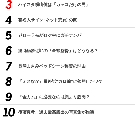
ハイスタ横山健は「カッコだけの男」
有名人サイン“ネット売買”の闇
ジローラモがロケ中にガチナンパ
瀧“極秘出演”の『全裸監督』はどうなる？
長澤まさみベッドシーン称賛の理由
『ミスなか』最終話“ガロ編”に落胆したワケ
『金カム』に必要なのは顔より筋肉？
後藤真希、過去最高露出の写真集が物議