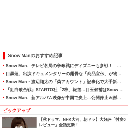
Snow Manのおすすめ記事
Snow Man、テレビ各局の争奪戦にディズニーも参戦！ 『紅白』フラれたNHKは“脱落”状態
目黒蓮、出演ドキュメンタリーの露骨な「商品宣伝」が物議…「青汁の宣伝番組と同じ」の声も
Snow Man・渡辺翔太の「偽アカウント」記事化で大手新聞が謝罪…佐久間大介はファンに注意喚起
『紅白歌合戦』STARTO社「2枠」報道…目玉候補はSnow Man＆キンプリも難航の気配
Snow Man、新アルバム映像が中国で炎上…公開停止＆謝罪もSTARTO社のアジア戦略狂う恐れ
ピックアップ
【秋ドラマ、NHK大河、朝ドラ】大好評「忖度0
レビュー」全話更新！