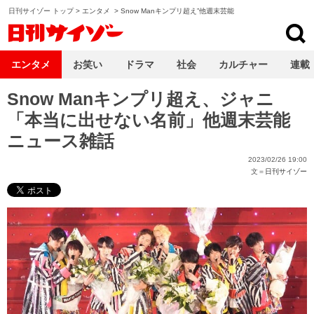
日刊サイゾー トップ
>
エンタメ
>
Snow Manキンプリ超え”他週末芸能
日刊サイゾー
エンタメ
お笑い
ドラマ
社会
カルチャー
連載
Snow Manキンプリ超え、ジャニ
「本当に出せない名前」他週末芸能
ニュース雑話
2023/02/26 19:00
文＝
日刊サイゾー