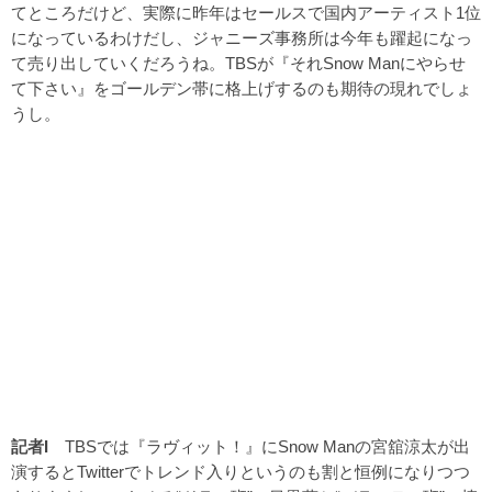
てところだけど、実際に昨年はセールスで国内アーティスト1位
になっているわけだし、ジャニーズ事務所は今年も躍起になっ
て売り出していくだろうね。TBSが『それSnow Manにやらせ
て下さい』をゴールデン帯に格上げするのも期待の現れでしょ
うし。
記者I
TBSでは『ラヴィット！』にSnow Manの宮舘涼太が出
演するとTwitterでトレンド入りというのも割と恒例になりつつ