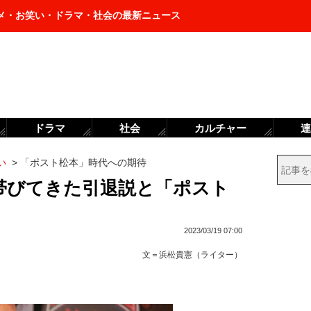
メ・お笑い・ドラマ・社会の最新ニュース
ドラマ
社会
カルチャー
連
い
>
「ポスト松本」時代への期待
帯びてきた引退説と「ポスト
2023/03/19 07:00
文＝
浜松貴憲（ライター）