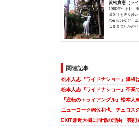
浜松貴憲（ライ
1980年生まれ
出版社を渡り歩い
YouTubeな
はままつたかのり
関連記事
松本人志『ワイドナショー』降板は
松本人志『ワイドナショー』卒業で
『逆転のトライアングル』松本人
ニューヨーク嶋佐和也、チュロス
EXIT兼近大樹に同情の理由「芸