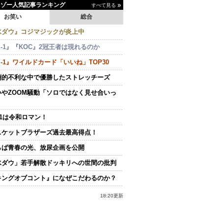
イゾー人気記事ランキング
すべて見る
お笑い
総合
水ダウ』コジマジックが炎上中
-1』『KOC』2冠王者は現れるのか
-1』ワイルドカード「いいね」TOP30
倒的不利な中で優勝したストレッチーズ
いやZOOM騒動「ソロではなく見せ合いっ
.1は令和ロマン！
スケットブラザーズ過去最高得点！
らば青春の光、放尿企画を公開
水ダウ」若手解散ドッキリへの世間の批判
キングオブコント』になぜこだわるのか？
18:20更新