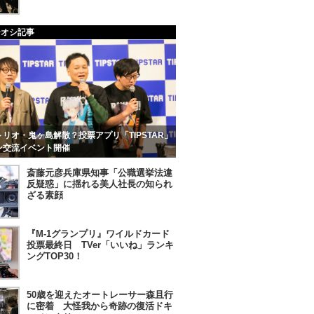
チオシ記事
リオ・鬼ヶ島解散？投票アプリ「TIPSTAR」
ン交流イベント開催
斎藤元彦兵庫県知事「公職選挙法違
反疑惑」に揺れる美人社長の知られ
ざる素顔
『M-1グランプリ』ワイルドカード
投票最終日 TVer「いいね」ランキ
ングTOP30！
50歳を迎えたオートレーサー森且行
に密着 大怪我から奇跡の復活ドキ