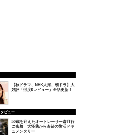
集
【秋ドラマ、NHK大河、朝ドラ】大
好評「忖度0レビュー」全話更新！
ンタビュー
50歳を迎えたオートレーサー森且行
に密着 大怪我から奇跡の復活ドキ
ュメンタリー