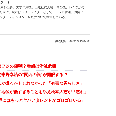
ター）
、東京都出身。大学卒業後、出版社に入社。その後、いくつかの
た末に、現在はフリーライターとして、テレビ番組、お笑い、
ど、エンターテインメント全般について執筆している。
最終更新：
2023/03/19 07:00
フジの願望!? 番組は消滅危機
東野幸治の“関西の顔”が開眼する!?
志が撮るかもしれなかった「有害な男らしさ」
の地位が低すぎることを訴え松本人志が「黙れ」
能界にはもっとヤバいタレントがゴロゴロいる」