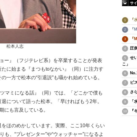
サ
『
『M
『M
松本人志
圧
せ
ョー』（フジテレビ系）を卒業することが発表
こ」
たに始まる『まつもtoなかい』（同）に注力す
No
の一方で松本の“引退説”も囁かれ始めている。
ビ
さ
のツマミになる話』（同）では、「どこかで僕も
引退について語った松本。「早ければもう2年。
「
時期にも言及している。
『
をほのめかしています。実際、ここ10年くらい
りも、“プレゼンター”や“ウォッチャー”になるよ