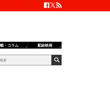
載・コラム
配給映画