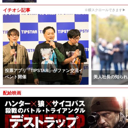
イチオシ記事
※横スクロールできます▶
投票アプリ「TIPSTAR」がファン交流イ
ベント開催
美人社長の知られ
配給映画