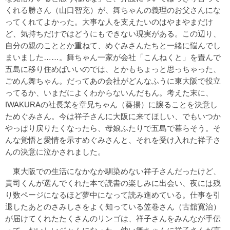
くれる勝さん（山口智充）が、舞ちゃんの義理のお父さんにな
ってくれてよかった。大事な人を支えたいのはやまやまだけ
ど、気持ちだけではどうにもできない現実がある。この辺り、
自分の親のこととか重ねて、めぐみさんたちと一緒に悩んでし
まいました……。舞ちゃん一家が会社「こんねくと」を畳んで
五島に移り住めばいいのでは、とかもちょっと思っちゃった、
ごめん舞ちゃん。だってあの会社がどんなふうに東大阪で役立
ってるか、いまだによくわからないんだもん。考えた末に、
IWAKURAの社長業を章兄ちゃん（葵揚）に譲ることを決意し
ためぐみさん。今は祥子さんに大阪に来てほしい、でもいつか
やっぱり戻りたくなったら、母娘ふたりで五島で暮らそう。そ
んな覚悟と愛情を示すめぐみさんと、それを受け入れた祥子さ
んの決意に泣かされました。
東大阪での生活になかなか馴染めない祥子さんだったけど、
貴司くんが選んでくれた本で読書の楽しみに出会い、夜には残
り数ページになるほど夢中になって読み進めている。仕事を引
退したあとのさみしさをよく知っている笠巻さん（古舘寛治）
が届けてくれたたくさんのリンゴは、祥子さんをみんなが手伝