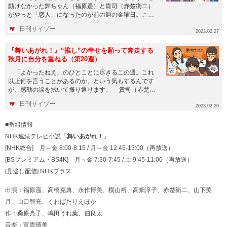
動けなかった舞ちゃん（福原遥）と貴司（赤楚衛二）
がやっと「恋人」になったのが前の週の金曜日。これ
からラブラブ恋人時代を...
日刊サイゾー
2023.02.27
『舞いあがれ！』“推し”の幸せを願って奔走する
秋月に自分を重ねる（第20週）
「よかったねえ」のひとことに尽きるこの週。これ
以上何を言うことがあるのか、という気もするんです
が、感動の涙を拭いて振り返ります。 貴司（赤楚衛
二）の古本屋デラシネに...
日刊サイゾー
2023.02.20
■番組情報
NHK連続テレビ小説『
舞いあがれ！
』
[NHK総合] 月～金 8:00-8:15 / 月～金 12:45-13:00（再放送）
[BSプレミアム・BS4K] 月～金 7:30-7:45 / 土 9:45-11:00（再放送）
[見逃し配信]
NHKプラス
出演：福原遥、高橋克典、永作博美、横山裕、高畑淳子、赤楚衛二、山下美
月、山口智充、くわばたりえほか
作：桑原亮⼦、嶋田うれ葉、佃良太
音楽：富貴晴美