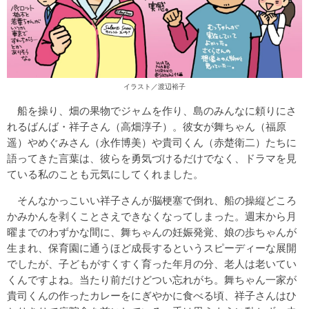
イラスト／渡辺裕子
船を操り、畑の果物でジャムを作り、島のみんなに頼りにさ
れるばんば・祥子さん（高畑淳子）。彼女が舞ちゃん（福原
遥）やめぐみさん（永作博美）や貴司くん（赤楚衛二）たちに
語ってきた言葉は、彼らを勇気づけるだけでなく、ドラマを見
ている私のことも元気にしてくれました。
そんなかっこいい祥子さんが脳梗塞で倒れ、船の操縦どころ
かみかんを剥くことさえできなくなってしまった。週末から月
曜までのわずかな間に、舞ちゃんの妊娠発覚、娘の歩ちゃんが
生まれ、保育園に通うほど成長するというスピーディーな展開
でしたが、子どもがすくすく育った年月の分、老人は老いてい
くんですよね。当たり前だけどつい忘れがち。舞ちゃん一家が
貴司くんの作ったカレーをにぎやかに食べる頃、祥子さんはひ