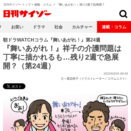
日刊サイゾー トップ
>
連載・コラム
>
『舞いあがれ！』残り2週で急展開？
日刊サイゾー
メ
お笑い
ドラマ
社会
カルチャー
連載・コラム
朝ドラWATCHコラム『舞いあがれ！』第24週
『舞いあがれ！』祥子の介護問題は
丁寧に描かれるも…残り2週で急展
開？（第24週）
2023/03/20 06:00
文＝
渡辺裕子（イラストレーター／コラムニスト）