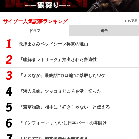
サイゾー人気記事ランキング
3:20更新
ドラマ
総合
長澤まさみベッドシーン称賛の理由
『嘘解きレトリック』抽出された普遍性
『ミスなか』最終話“ガロ編”に落胆したワケ
『潜入兄妹』ツッコミどころを潰し切った
『若草物語』相手に「好きじゃない」と伝える
『インフォーマ 』ついに日本パートの幕開け
『おむすび』橋本環奈が不憫すぎる