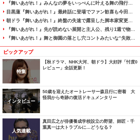
『舞いあがれ！』みんなの夢をいっぺんに叶える舞の飛行で大団円（最終週）
目黒蓮『舞いあがれ！』最終話に登場でファン歓喜も今田美桜との連続共演に賛否
朝ドラ『舞いあがれ！』終盤の失速で露呈した脚本家変更問題＆うまいミスリード
『舞いあがれ！』先が読めない展開と主人公、残り1週で物語を描き切れるか（第25週）
『舞いあがれ！』舞と御園の落とし穴コントみたいな“失敗”にモヤモヤ（第23週）
ピックアップ
【秋ドラマ、NHK大河、朝ドラ】大好評「忖度0
レビュー」全話更新！
特集
50歳を迎えたオートレーサー森且行に密着 大
怪我から奇跡の復活ドキュメンタリー
インタビュー
真田広之が俳優養成学校設立の野望、師匠・千
葉真一は大トラブルに…どうなる？
人気連載