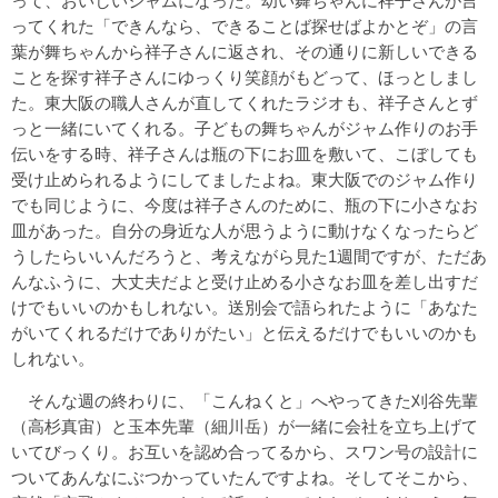
って、おいしいジャムになった。幼い舞ちゃんに祥子さんが言
ってくれた「できんなら、できることば探せばよかとぞ」の言
葉が舞ちゃんから祥子さんに返され、その通りに新しいできる
ことを探す祥子さんにゆっくり笑顔がもどって、ほっとしまし
た。東大阪の職人さんが直してくれたラジオも、祥子さんとず
っと一緒にいてくれる。子どもの舞ちゃんがジャム作りのお手
伝いをする時、祥子さんは瓶の下にお皿を敷いて、こぼしても
受け止められるようにしてましたよね。東大阪でのジャム作り
でも同じように、今度は祥子さんのために、瓶の下に小さなお
皿があった。自分の身近な人が思うように動けなくなったらど
うしたらいいんだろうと、考えながら見た1週間ですが、ただあ
んなふうに、大丈夫だよと受け止める小さなお皿を差し出すだ
けでもいいのかもしれない。送別会で語られたように「あなた
がいてくれるだけでありがたい」と伝えるだけでもいいのかも
しれない。
そんな週の終わりに、「こんねくと」へやってきた刈谷先輩
（高杉真宙）と玉本先輩（細川岳）が一緒に会社を立ち上げて
いてびっくり。お互いを認め合ってるから、スワン号の設計に
ついてあんなにぶつかっていたんですよね。そしてそこから、