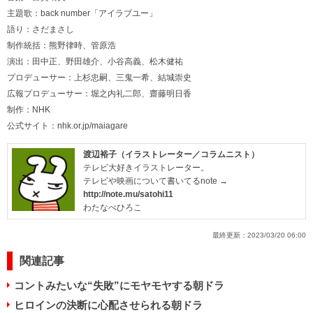
主題歌：back number「アイラブユー」
語り：さだまさし
制作統括：熊野律時、管原浩
演出：田中正、野田雄介、小谷高義、松木健祐
プロデューサー：上杉忠嗣、三鬼一希、結城崇史
広報プロデューサー：堀之内礼二郎、齋藤明日香
制作：NHK
公式サイト：
nhk.or.jp/maiagare
渡辺裕子（イラストレーター／コラムニスト）
テレビ大好きイラストレーター。
テレビや映画について書いてるnote →
http://note.mu/satohi11
わたなべひろこ
最終更新：
2023/03/20 06:00
関連記事
コントみたいな“失敗”にモヤモヤする朝ドラ
ヒロインの決断に心配させられる朝ドラ