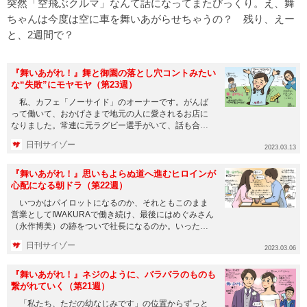
突然「空飛ぶクルマ」なんて話になってまたびっくり。え、舞
ちゃんは今度は空に車を舞いあがらせちゃうの？ 残り、えー
と、2週間で？
『舞いあがれ！』舞と御園の落とし穴コントみたい
な“失敗”にモヤモヤ（第23週）
私、カフェ「ノーサイド」のオーナーです。がんば
って働いて、おかげさまで地元の人に愛されるお店に
なりました。常連に元ラグビー選手がいて、話も合う
し、娘さんはうちでバイト...
日刊サイゾー
2023.03.13
『舞いあがれ！』思いもよらぬ道へ進むヒロインが
心配になる朝ドラ（第22週）
いつかはパイロットになるのか、それともこのまま
営業としてIWAKURAで働き続け、最後にはめぐみさん
（永作博美）の跡をついで社長になるのか。いったい
飛ぶのか飛ばないの...
日刊サイゾー
2023.03.06
『舞いあがれ！』ネジのように、バラバラのものも
繋がれていく（第21週）
「私たち、ただの幼なじみです」の位置からずっと