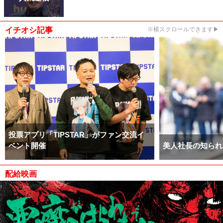
イチオシ記事
※横スクロールできます▶
投票アプリ「TIPSTAR」がファン交流イ
ベント開催
美人社長の知られ
配給映画