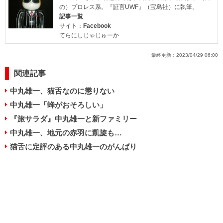
の）プロレス系。『証言UWF』（宝島社）に執筆。
記事一覧
サイト：
Facebook
てらにしじゃじゅーか
最終更新：
2023/04/29 06:00
関連記事
中丸雄一、猫舌なのに懲りない
中丸雄一「蜂がおそろしい」
『旅サラダ』中丸雄一と新ファミリー
中丸雄一、地元の赤羽に凱旋も…
猫舌に定評のある中丸雄一のがんばり