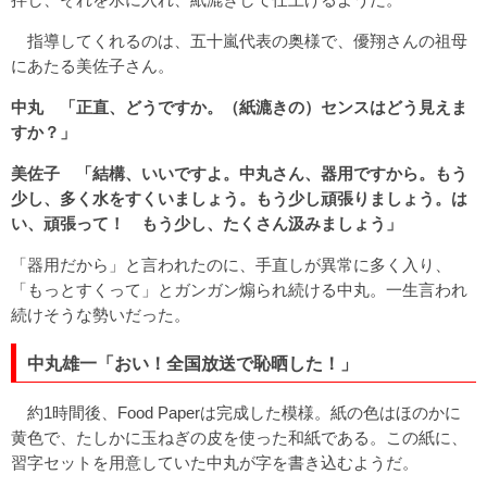
指導してくれるのは、五十嵐代表の奥様で、優翔さんの祖母
にあたる美佐子さん。
中丸 「正直、どうですか。（紙漉きの）センスはどう見えま
すか？」
美佐子 「結構、いいですよ。中丸さん、器用ですから。もう
少し、多く水をすくいましょう。もう少し頑張りましょう。は
い、頑張って！ もう少し、たくさん汲みましょう」
「器用だから」と言われたのに、手直しが異常に多く入り、
「もっとすくって」とガンガン煽られ続ける中丸。一生言われ
続けそうな勢いだった。
中丸雄一「おい！全国放送で恥晒した！」
約1時間後、Food Paperは完成した模様。紙の色はほのかに
黄色で、たしかに玉ねぎの皮を使った和紙である。この紙に、
習字セットを用意していた中丸が字を書き込むようだ。