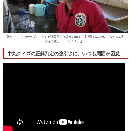
『朝だ！生です旅サラダ』（テレビ朝日系）公式YouTube
「【発掘！ニッポン なかまる印】
のその後に・・・＃２５」
より
中丸クイズの正解判定の強引さに、いつも周囲が困惑