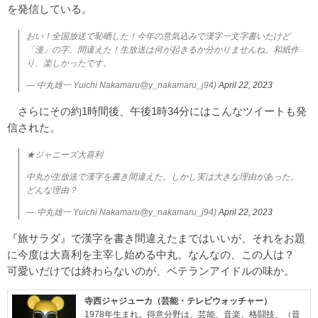
を発信している。
おい！全国放送で恥晒した！今年の意気込みで漢字一文字書いたけど
「漫」の字、間違えた！生放送は何が起きるか分かりませんね。和紙作
り、楽しかったです。
— 中丸雄一 Yuichi Nakamaru@y_nakamaru_j94)
April 22, 2023
さらにその約1時間後、午後1時34分にはこんなツイートも発
信された。
★ジャニーズ大喜利
中丸が生放送で漢字を書き間違えた。しかし実は大きな理由があった。
どんな理由？
— 中丸雄一 Yuichi Nakamaru@y_nakamaru_j94)
April 22, 2023
『旅サラダ』で漢字を書き間違えたまではいいが、それをお題
に今度は大喜利を主宰し始める中丸。なんなの、この人は？
可愛いだけでは終わらないのが、ベテランアイドルの味か。
寺西ジャジューカ（芸能・テレビウォッチャー）
1978年生まれ。得意分野は、芸能、音楽、格闘技、（昔