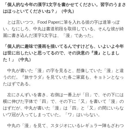
「個人的な今年の漢字1文字を書かせてください。習字のうまさ
はほっといてくださいね？」（中丸）
とは言いつつ、Food Paperに筆を入れる彼の字は達筆っぽ
い。なにしろ、中丸は書道初段を取得している。そんな彼が綺
麗に書き込んだ漢字1文字は、「漫」であった。
「個人的に趣味で漫画を描いてるんですけども、いよいよ今年
は世に出したいと思ってるので、その決意の『漫』としまし
た！」（中丸）
中丸が書いた「漫」の字を見ると、想像していた「漫」と違
うのだ。『旅サラダ』を見ていた各ご家庭も、キョトンとなっ
たはずである。
左にさんずいを書き、右側は一番上が「日」で、その下には
横に伸びた字体で「四」で、その下に「又」を書いて「漫」の
はずだが、中丸が書いた「漫」は「四」と「又」の間にいらな
いワ冠が入ってしまっていた。「ワ」はいらない。
中丸の「漫」を見て、スタジオにいるレギュラー陣もざわつ