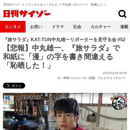
日刊サイゾー トップ
>
エンタメ
>
テレビ
>
中丸雄一がツイート「恥晒した！」
日刊サイゾー
エンタメ
お笑い
ドラマ
社会
カルチャー
連載
『旅サラダ』KAT-TUN中丸雄一リポーターを見守る会 #52
【悲報】中丸雄一、『旅サラダ』で
和紙に「漫」の字を書き間違える
「恥晒した！」
2023/04/29 06:00
文＝
寺西ジャジューカ（芸能・テレビウォッチャー）