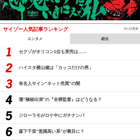
サイゾー人気記事ランキング
20:20更新
エンタメ
総合
セクゾがオリコン1位も実売は……
ハイスタ横山健は「カッコだけの男」
有名人サイン“ネット売買”の闇
瀧“極秘出演”の『全裸監督』はどうなる？
ジローラモがロケ中にガチナンパ
森下千里“意識高い系”が裏目に？