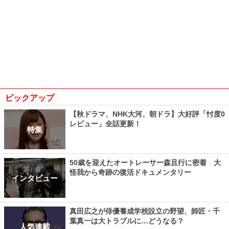
ピックアップ
【秋ドラマ、NHK大河、朝ドラ】大好評「忖度0
レビュー」全話更新！
特集
50歳を迎えたオートレーサー森且行に密着 大
怪我から奇跡の復活ドキュメンタリー
インタビュー
真田広之が俳優養成学校設立の野望、師匠・千
葉真一は大トラブルに…どうなる？
人気連載