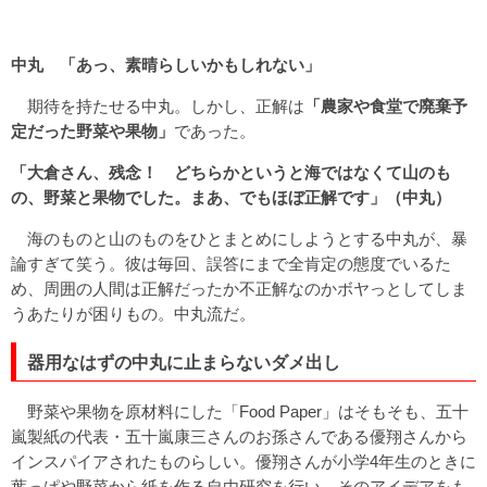
中丸 「あっ、素晴らしいかもしれない」
期待を持たせる中丸。しかし、正解は
「農家や食堂で廃棄予
定だった野菜や果物」
であった。
「大倉さん、残念！ どちらかというと海ではなくて山のも
の、野菜と果物でした。まあ、でもほぼ正解です」（中丸）
海のものと山のものをひとまとめにしようとする中丸が、暴
論すぎて笑う。彼は毎回、誤答にまで全肯定の態度でいるた
め、周囲の人間は正解だったか不正解なのかボヤっとしてしま
うあたりが困りもの。中丸流だ。
器用なはずの中丸に止まらないダメ出し
野菜や果物を原材料にした「Food Paper」はそもそも、五十
嵐製紙の代表・五十嵐康三さんのお孫さんである優翔さんから
インスパイアされたものらしい。優翔さんが小学4年生のときに
葉っぱや野菜から紙を作る自由研究を行い、そのアイデアをも