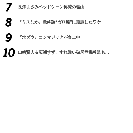
長澤まさみベッドシーン称賛の理由
『ミスなか』最終話“ガロ編”に落胆したワケ
『水ダウ』コジマジックが炎上中
山崎賢人＆広瀬すず、すれ違い破局危機報道も…